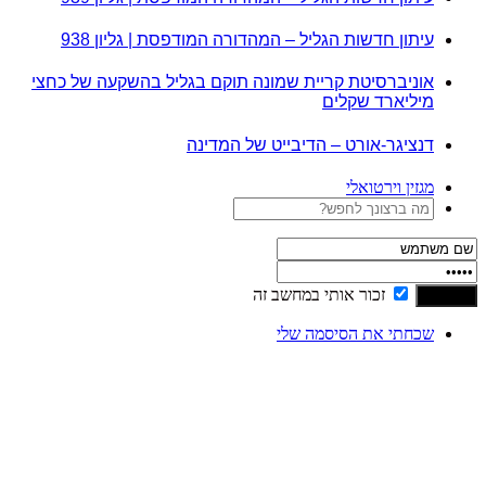
עיתון חדשות הגליל – המהדורה המודפסת | גליון 938
אוניברסיטת קריית שמונה תוקם בגליל בהשקעה של כחצי
מיליארד שקלים
דנציגר-אורט – הדיבייט של המדינה
מגזין וירטואלי
זכור אותי במחשב זה
שכחתי את הסיסמה שלי