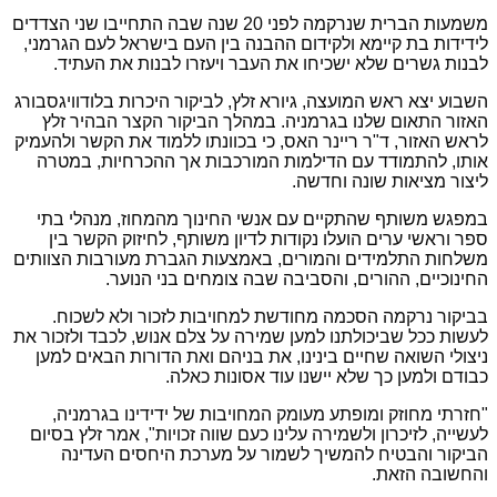
משמעות הברית שנרקמה לפני 20 שנה שבה התחייבו שני הצדדים
לידידות בת קיימא ולקידום ההבנה בין העם בישראל לעם הגרמני,
לבנות גשרים שלא ישכיחו את העבר ויעזרו לבנות את העתיד.
השבוע יצא ראש המועצה, גיורא זלץ, לביקור היכרות בלודוויגסבורג
האזור התאום שלנו בגרמניה. במהלך הביקור הקצר הבהיר זלץ
לראש האזור, ד"ר ריינר האס, כי בכוונתו ללמוד את הקשר ולהעמיק
אותו, להתמודד עם הדילמות המורכבות אך ההכרחיות, במטרה
ליצור מציאות שונה וחדשה.
במפגש משותף שהתקיים עם אנשי החינוך מהמחוז, מנהלי בתי
ספר וראשי ערים הועלו נקודות לדיון משותף, לחיזוק הקשר בין
משלחות התלמידים והמורים, באמצעות הגברת מעורבות הצוותים
החינוכיים, ההורים, והסביבה שבה צומחים בני הנוער.
בביקור נרקמה הסכמה מחודשת למחויבות לזכור ולא לשכוח.
לעשות ככל שביכולתנו למען שמירה על צלם אנוש, לכבד ולזכור את
ניצולי השואה שחיים בינינו, את בניהם ואת הדורות הבאים למען
כבודם ולמען כך שלא יישנו עוד אסונות כאלה.
"חזרתי מחוזק ומופתע מעומק המחויבות של ידידינו בגרמניה,
לעשייה, לזיכרון ולשמירה עלינו כעם שווה זכויות", אמר זלץ בסיום
הביקור והבטיח להמשיך לשמור על מערכת היחסים העדינה
והחשובה הזאת.