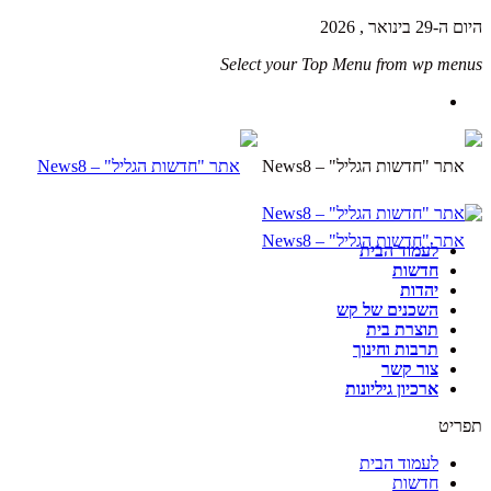
היום ה-29 בינואר , 2026
Select your Top Menu from wp menus
לעמוד הבית
חדשות
יהדות
השכנים של קש
תוצרת בית
תרבות וחינוך
צור קשר
ארכיון גיליונות
תפריט
לעמוד הבית
חדשות