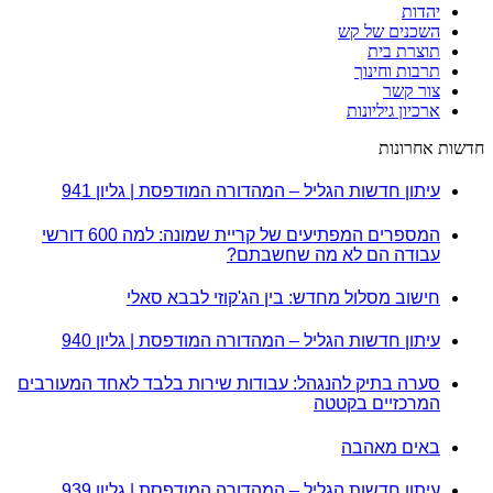
יהדות
השכנים של קש
תוצרת בית
תרבות וחינוך
צור קשר
ארכיון גיליונות
חדשות אחרונות
עיתון חדשות הגליל – המהדורה המודפסת | גליון 941
המספרים המפתיעים של קריית שמונה: למה 600 דורשי
עבודה הם לא מה שחשבתם?
חישוב מסלול מחדש: בין הג'קוזי לבבא סאלי
עיתון חדשות הגליל – המהדורה המודפסת | גליון 940
סערה בתיק להנגהל: עבודות שירות בלבד לאחד המעורבים
המרכזיים בקטטה
באים מאהבה
עיתון חדשות הגליל – המהדורה המודפסת | גליון 939