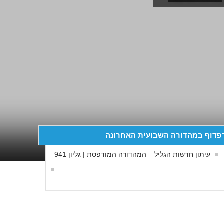
פדוף במהדורה השבועית האחרונה
עיתון חדשות הגליל – המהדורה המודפסת | גליון 941