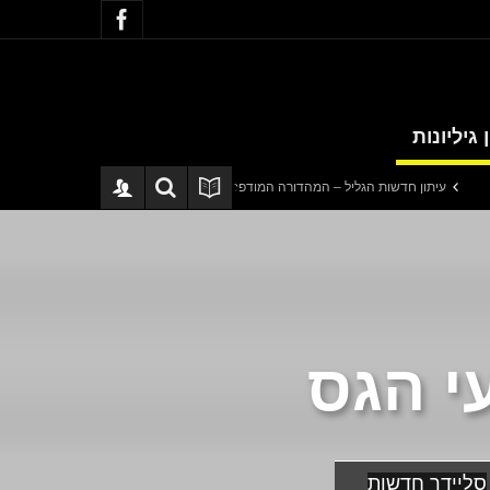
 גיליונות
ון חדשות הגליל – המהדורה המודפסת | גליון 940
סערה בתיק להנגהל: עבודות שי
י הגס
סליידר חדשות