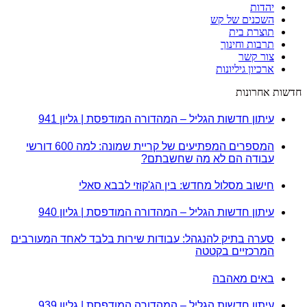
יהדות
השכנים של קש
תוצרת בית
תרבות וחינוך
צור קשר
ארכיון גיליונות
חדשות אחרונות
עיתון חדשות הגליל – המהדורה המודפסת | גליון 941
המספרים המפתיעים של קריית שמונה: למה 600 דורשי
עבודה הם לא מה שחשבתם?
חישוב מסלול מחדש: בין הג'קוזי לבבא סאלי
עיתון חדשות הגליל – המהדורה המודפסת | גליון 940
סערה בתיק להנגהל: עבודות שירות בלבד לאחד המעורבים
המרכזיים בקטטה
באים מאהבה
עיתון חדשות הגליל – המהדורה המודפסת | גליון 939