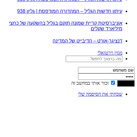
עיתון חדשות הגליל – המהדורה המודפסת | גליון 938
אוניברסיטת קריית שמונה תוקם בגליל בהשקעה של כחצי
מיליארד שקלים
דנציגר-אורט – הדיבייט של המדינה
מגזין וירטואלי
זכור אותי במחשב זה
שכחתי את הסיסמה שלי