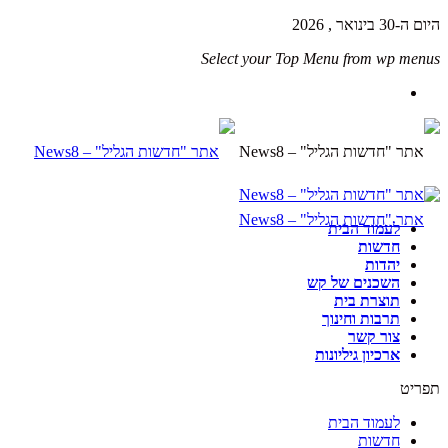
היום ה-30 בינואר , 2026
Select your Top Menu from wp menus
לעמוד הבית
חדשות
יהדות
השכנים של קש
תוצרת בית
תרבות וחינוך
צור קשר
ארכיון גיליונות
תפריט
לעמוד הבית
חדשות