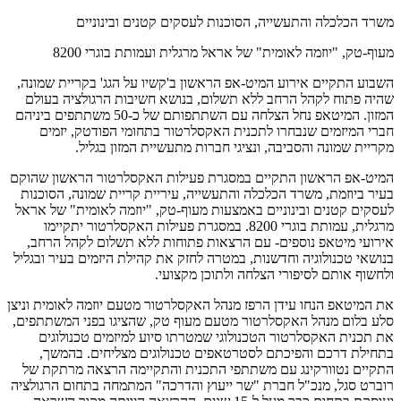
משרד הכלכלה והתעשייה, הסוכנות לעסקים קטנים ובינוניים
מעוף-טק, "יוזמה לאומית" של אראל מרגלית ועמותת בוגרי 8200
השבוע התקיים אירוע המיט-אפ הראשון ב'קשיו על הגג' בקריית שמונה,
שהיה פתוח לקהל הרחב ללא תשלום, בנושא חשיבות הרגולציה בעולם
המזון. המיטאפ נחל הצלחה עם השתתפותם של כ-50 משתתפים ביניהם
חברי המיזמים שנבחרו לתכנית האקסלרטור בתחומי הפודטק, יזמים
מקריית שמונה והסביבה, ונציגי חברות מתעשיית המזון בגליל.
המיט-אפ הראשון התקיים במסגרת פעילות האקסלרטור הראשון שהוקם
בעיר ביוזמת, משרד הכלכלה והתעשייה, עיריית קריית שמונה, הסוכנות
לעסקים קטנים ובינוניים באמצעות מעוף-טק, "יוזמה לאומית" של אראל
מרגלית, עמותת בוגרי 8200. במסגרת פעילות האקסלרטור יתקיימו
אירועי מיטאפ נוספים- עם הרצאות פתוחות ללא תשלום לקהל הרחב,
בנושאי טכנולוגיה וחדשנות, במטרה לחזק את קהילת היזמים בעיר ובגליל
ולחשוף אותם לסיפורי הצלחה ולתוכן מקצועי.
את המיטאפ הנחו עידן הרפז מנהל האקסלרטור מטעם יוזמה לאומית וניצן
סלע בלום מנהל האקסלרטור מטעם מעוף טק, שהציגו בפני המשתתפים,
את תכנית האקסלרטור הטכנולוגי שמטרתו סיוע למיזמים טכנולוגים
בתחילת דרכם והפיכתם לסטרטאפים טכנולוגים מצליחים. בהמשך,
התקיים נטוורקינג עם משתתפי התכנית והתקיימה הרצאה מרתקת של
רוברט סגל, מנכ"ל חברת "שר ייעוץ והדרכה" המתמחה בתחום הרגולציה