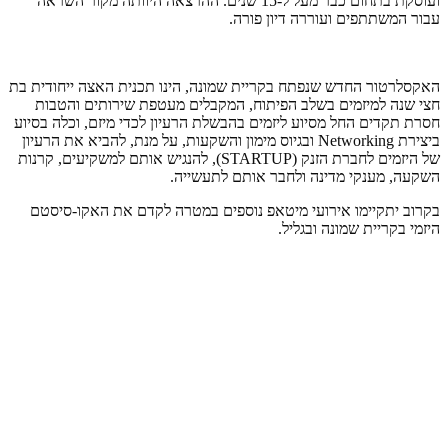
ועוסקת בתחום כבר מעל ל-15 שנים. ההרצאה היוותה מקור השראה
עבור המשתתפים ועוררה דיון פורה.
האקסלרטור החדש שנפתח בקריית שמונה, הינו תכנית האצה ייחודית בת
חצי שנה למיזמים בשלב הפיתוח, המקבלים מעטפת שירותים והטבות
חסרת תקדים החל מסיוע ליזמים בהבשלת הרעיון לכדי מיזם, וכלה בסיוע
ביצירת Networking ובגיוס מימון והשקעות, על מנת, להביא את הרעיון
של היזמים לחברת הזנק (STARTUP), להנגיש אותם למשקיעים, קרנות
השקעה, מענקי מדינה ולחבר אותם לתעשייה.
בקרוב יתקיימו אירועי מיטאפ נוספים במטרה לקדם את האקו-סיסטם
היזמי בקריית שמונה ובגליל.