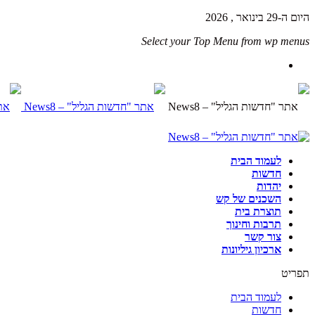
היום ה-29 בינואר , 2026
Select your Top Menu from wp menus
לעמוד הבית
חדשות
יהדות
השכנים של קש
תוצרת בית
תרבות וחינוך
צור קשר
ארכיון גיליונות
תפריט
לעמוד הבית
חדשות