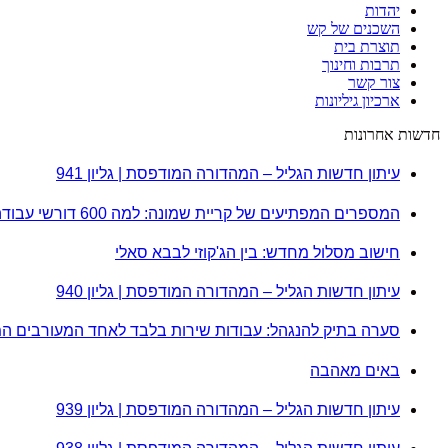
יהדות
השכנים של קש
תוצרת בית
תרבות וחינוך
צור קשר
ארכיון גיליונות
חדשות אחרונות
עיתון חדשות הגליל – המהדורה המודפסת | גליון 941
המספרים המפתיעים של קריית שמונה: למה 600 דורשי עבודה הם לא מה שחשבתם?
חישוב מסלול מחדש: בין הג'קוזי לבבא סאלי
עיתון חדשות הגליל – המהדורה המודפסת | גליון 940
סערה בתיק להנגהל: עבודות שירות בלבד לאחד המעורבים ה
באים מאהבה
עיתון חדשות הגליל – המהדורה המודפסת | גליון 939