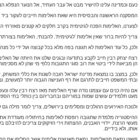
כעם וכמדינה עלינו להישיר מבט אל עבר העתיד, אל הנוער הנפלא הצו
המסקנה הראשונה והבסיסית היא שאת האלימות חייבים לעקור ביד בר
לצערנו, האלימות הפכה לגיטימית בקרב חלקים לא קטנים מאזרחי המד
צריך להיות ברור שאין אלימות 'לגיטימית'. להבנתי, האלימות בצורת
ולכן, כל עוד האלימות לא תגונה בפה מלא בכל קבוצה ועל ידי כל מנה
רצח יצחק רבין חייב לקבע בתודעה ובגנים שלנו את היותה של האלי
הן מביאות לידי ביטוי את רוב סוגי התגובות כלפי מי שהן לא מסכימות
ולכן, במצב בו נמצאת מדינת ישראל חובה לשנות את כללי המשחק, לפ
ובתי המשפט חייבים לתרגם את רף הענישה הגבוה יותר למעשים, ובמ
אם נהיה כנים עם עצמנו נודה שרף האלימות מאז רצח רבין עלה ונעש
מעט תלמידים עושים שמות במוריהם ובחבריהם בין כותלי בתי הספר
ולנוכח האירועים ההולכים ומסלימים בירושלים, צריך לומר מילה גם ל
ההיסטוריה מלמדת שתגובה רופסת לאלימות בחיתוליה מעודדת את א
מעשי הרצח, יידויי האבנים, ההצתות וירי הזיקוקים צריכים להיבלם ב
אותו, ולא בידיים.
פשוט נמאס מהאלימות, נמאס מאנשים אלימים אשר החליפו את המילה ה