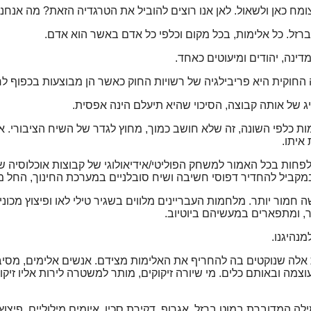
מח כאן ולשאול. לאן אנו רוצים להוביל את הטרגדיה הזאת? מה אנחנו
זל. כל אלימות, בכל מקום וכלפי כל אדם באשר הוא אדם.
ינה, יהודים ומיעוטים כאחד.
ה החוקית היא פריבילגיה של רשויות החוק כאשר הן מבוצעות בכפוף ל
יג של אותה קבוצה, הסיכוי שהיא תיעלם הינה אפסית.
מות כלפי השונה, זה שלא חושב כמוך, מחוץ לגדר של השיח הציבורי.
 איתו.
חות בכל האמור למשחק הפוליטי/אידיאולוגי של קבוצות אוכלוסיה שונ
קביל להחדיר דפוסי חשיבה ושיח סובלניים במערכת החינוך, החל ממ
ה חמור יותר. מלחמות העבריינים מלווים בשגיר טילי לאו ופיצוץ מכ
, ומתפארים במעשיהם ביוטיוב.
מנהיגנו.
לה שנוקטים בה להחריף את האלימות מצידם. אנשים אלימים, מסיב
עוצמה ובאותם כלים. מי שיורה זיקוקים, מותר למשטרה לירות אליו זיק
מדוברת במוט ברזל, אגרוף, דקירת סכין, איומים מילוליים, פיצוץ 