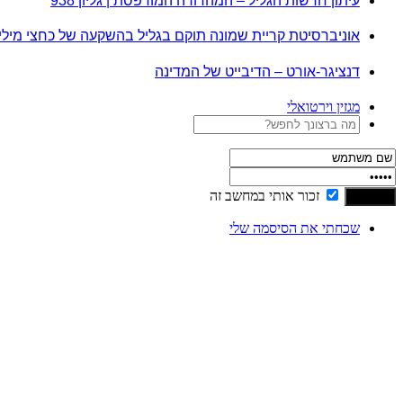
עיתון חדשות הגליל – המהדורה המודפסת | גליון 938
אוניברסיטת קריית שמונה תוקם בגליל בהשקעה של כחצי מיל
דנציגר-אורט – הדיבייט של המדינה
מגזין וירטואלי
זכור אותי במחשב זה
שכחתי את הסיסמה שלי