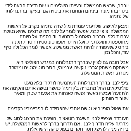
יובהר, שראש הממשלה ורעייתו משלימים זוגיות נדירה הבאה לידי
ביטוי בהרמוניה ביניהם הנותנת את ביטויה גם ובעיקר בהתנהלותו
של נתניהו.
ומכאן לאישה, שלדעתי עומדת מול שרה נתניהו בקרב על ראשות
הממשלה, ציפי לבני. אפשר לומר על לבני מה שרוצים שהיא נטולת
עכבות כלפי חבריה מאתמול ב'תנועה' ודורסנית. על היותה
מחוספסת ותועלתנית, ועל היותה אופורטוניסטית חסרת תקנה
ביחס לשאיפותיה להיות ראשת ממשלה. אפשר לומר הכל ולהוסיף
עוד, והכל נכון.
אבל חובה גם לציין שבדרך התנהלותה במגרש הפוליטי היא
משחקת משחק 'גברי' נוקשה, ערמומי, חסר סנטימנטים וממוקד
מטרה. ראשות הממשלה.
ציפי לבני בדרך התנהלותה השתמשה ו'זרקה' בלא מעט
פוליטיקאים החל מחבריה ב'קדימה' כאשר נטשה אותם והקימה את
ה'תנועה' ועכשיו כאשר נטשה לאנחות את אלעזר שטרן ומאיר
שטרית הוותיק.
את שאול מופז היא נטשה אחרי שהפסידה לו בפריימריז בקדימה.
העובדה שציפי לבני 'השיגה' רוטאציה, הופכת את הרצוג לסוג של
מדרגה עליה תדרוך לבני, אם תדרוך בדרך לראשות הממשלה. יש
בידיה מניה להישג חסר תקדים בפוליטיקה הישראלית.