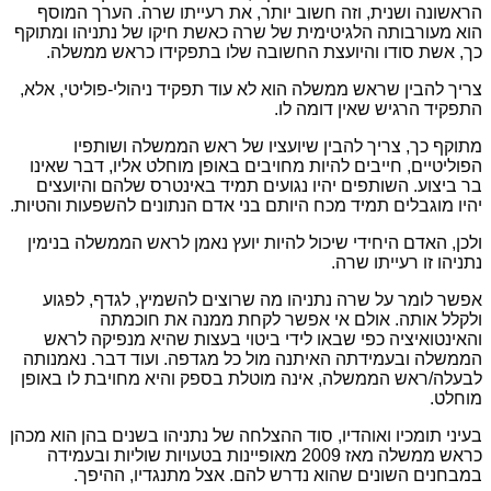
הראשונה ושנית, וזה חשוב יותר, את רעייתו שרה. הערך המוסף
הוא מעורבותה הלגיטימית של שרה כאשת חיקו של נתניהו ומתוקף
כך, אשת סודו והיועצת החשובה שלו בתפקידו כראש ממשלה.
צריך להבין שראש ממשלה הוא לא עוד תפקיד ניהולי-פוליטי, אלא,
התפקיד הרגיש שאין דומה לו.
מתוקף כך, צריך להבין שיועציו של ראש הממשלה ושותפיו
הפוליטיים, חייבים להיות מחויבים באופן מוחלט אליו, דבר שאינו
בר ביצוע. השותפים יהיו נגועים תמיד באינטרס שלהם והיועצים
יהיו מוגבלים תמיד מכח היותם בני אדם הנתונים להשפעות והטיות.
ולכן, האדם היחידי שיכול להיות יועץ נאמן לראש הממשלה בנימין
נתניהו זו רעייתו שרה.
אפשר לומר על שרה נתניהו מה שרוצים להשמיץ, לגדף, לפגוע
ולקלל אותה. אולם אי אפשר לקחת ממנה את חוכמתה
והאינטואיציה כפי שבאו לידי ביטוי בעצות שהיא מנפיקה לראש
הממשלה ובעמידתה האיתנה מול כל מגדפה. ועוד דבר. נאמנותה
לבעלה/ראש הממשלה, אינה מוטלת בספק והיא מחויבת לו באופן
מוחלט.
בעיני תומכיו ואוהדיו, סוד ההצלחה של נתניהו בשנים בהן הוא מכהן
כראש ממשלה מאז 2009 מאופיינות בטעויות שוליות ובעמידה
במבחנים השונים שהוא נדרש להם. אצל מתנגדיו, ההיפך.