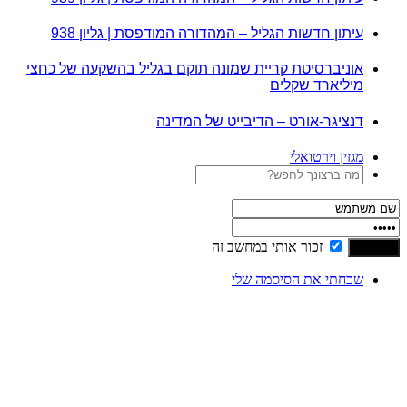
עיתון חדשות הגליל – המהדורה המודפסת | גליון 938
אוניברסיטת קריית שמונה תוקם בגליל בהשקעה של כחצי
מיליארד שקלים
דנציגר-אורט – הדיבייט של המדינה
מגזין וירטואלי
זכור אותי במחשב זה
שכחתי את הסיסמה שלי