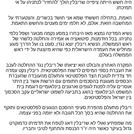
היה חשש הייתה ציפייה שריבלין הולך 'להחזיר' לנתניהו על אי
תמיכתו.
האמת, בתחילה חששתי שמא אני חושד בכשרים, והצטערתי על
המחשבה הזאת. אולם, לא חלפו ימים מעטים והחשש התאמת.
נשיא המדינה נמצא מאז היבחרו במסע נקמה מכוער ושפל כלפי
נתניהו. בכל הזדמנות, סיטואציה או אמירה והחלטה כלשהי של
ראש הממשלה, הנשיא ריבלין יוצא נגדו, סונט בו ועל הדרך פוגע
ומחליש את העמדה הישראלית כפי שהיא מיוצגת על ידי ראש
הממשלה בעולם.
המקרה האחרון והבולט הוא יציאתו של ריבלין נגד ההחלטה לעכב
את העברת כספי המיסים לרשות הפלסטינאית. ריבלין נקט עמדה
חד צדדית לטובת הצד הפלסטינאי והתעלם מהעובדה שהעברת
הכספים מעוגנת בהסכמים חתומים עם הרשות אשר בין היתר
אוסרים עליה לפנות לגופים וארגונים בינלאומיים דוגמת בית
המשפט הבינלאומי בהאג בתביעה לשפוט ישראליים עקב הסכסוך
בין ישראל והפלסטינאים.
ריבלין מתעלם מהפרת סעיפי ההסכם הנוגעים לפלסטינאים ותוקף
את ההחלטה שהיא בסך הכל תגובה ולא יוזמה בפני עצמה.
מה שמפתיע ואולי לא שריבלין דאג לטפח את תדמיתו כדמוקרט
גדול בעיקר כאשר היה יו"ר הכנסת והתחנף לטיבי וחבריו.