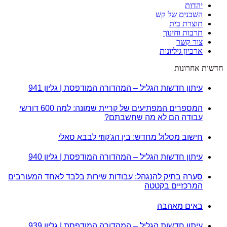
יהדות
השכנים של קש
תוצרת בית
תרבות וחינוך
צור קשר
ארכיון גיליונות
חדשות אחרונות
עיתון חדשות הגליל – המהדורה המודפסת | גליון 941
המספרים המפתיעים של קריית שמונה: למה 600 דורשי
עבודה הם לא מה שחשבתם?
חישוב מסלול מחדש: בין הג'קוזי לבבא סאלי
עיתון חדשות הגליל – המהדורה המודפסת | גליון 940
סערה בתיק להנגהל: עבודות שירות בלבד לאחד המעורבים
המרכזיים בקטטה
באים מאהבה
עיתון חדשות הגליל – המהדורה המודפסת | גליון 939