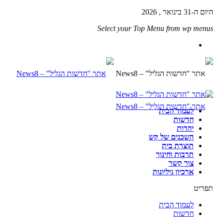
היום ה-31 בינואר , 2026
Select your Top Menu from wp menus
לעמוד הבית
חדשות
יהדות
השכנים של קש
תוצרת בית
תרבות וחינוך
צור קשר
ארכיון גיליונות
תפריט
לעמוד הבית
חדשות