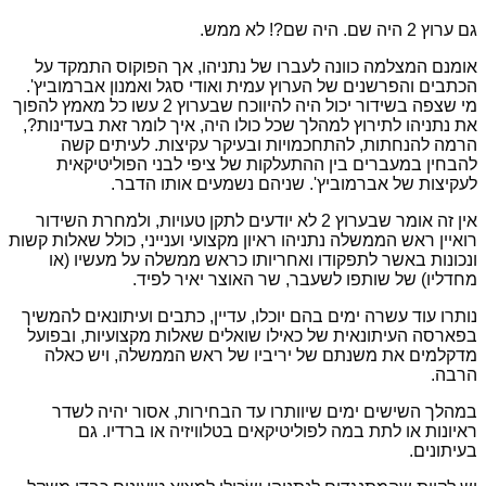
גם ערוץ 2 היה שם. היה שם?! לא ממש.
אומנם המצלמה כוונה לעברו של נתניהו, אך הפוקוס התמקד על
הכתבים והפרשנים של הערוץ עמית ואודי סגל ואמנון אברמוביץ'.
מי שצפה בשידור יכול היה להיווכח שבערוץ 2 עשו כל מאמץ להפוך
את נתניהו לתירוץ למהלך שכל כולו היה, איך לומר זאת בעדינות?,
הרמה להנחתות, להתחכמויות ובעיקר עקיצות. לעיתים קשה
להבחין במעברים בין ההתעלקות של ציפי לבני הפוליטיקאית
לעקיצות של אברמוביץ'. שניהם נשמעים אותו הדבר.
אין זה אומר שבערוץ 2 לא יודעים לתקן טעויות, ולמחרת השידור
רואיין ראש הממשלה נתניהו ראיון מקצועי וענייני, כולל שאלות קשות
ונכונות באשר לתפקודו ואחריותו כראש ממשלה על מעשיו (או
מחדליו) של שותפו לשעבר, שר האוצר יאיר לפיד.
נותרו עוד עשרה ימים בהם יוכלו, עדיין, כתבים ועיתונאים להמשיך
בפארסה העיתונאית של כאילו שואלים שאלות מקצועיות, ובפועל
מדקלמים את משנתם של יריביו של ראש הממשלה, ויש כאלה
הרבה.
במהלך השישים ימים שיוותרו עד הבחירות, אסור יהיה לשדר
ראיונות או לתת במה לפוליטיקאים בטלוויזיה או ברדיו. גם
בעיתונים.