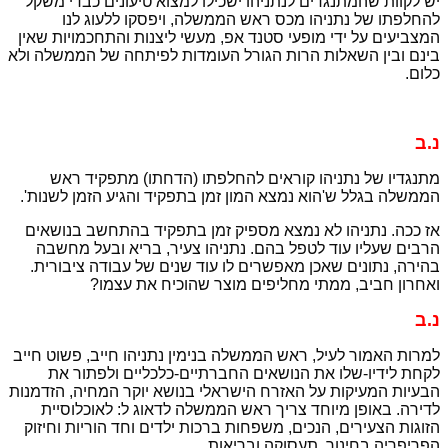
יש לקוות שהמתנגדים לנתניהו ישׂכילו למצוא טיעונים כבדי משקל
להחלפתו של נתניהו מכס ראש הממשלה, ויפסקו ללעוג לנו
המצביעים על ידי מופעי סטנד אפ, מעשי ליצנות והתחכמויות שאין
בינם ובין השאלות הרות הגורל העומדות לפיתחה של הממשלה ולא
כלום.
נ.ב
מתנגדיו של נתניהו קוראים להחלפתו (הדחתו) מתפקיד ראש
הממשלה בגלל ש'הוא נמצא המון זמן בתפקיד והגיע הזמן לשנות'.
אז ככה. נתניהו לא נמצא מספיק זמן בתפקיד בהתחשב בנושאים
הרבים שעליו עוד לטפל בהם. נתניהו צעיר, בריא ובעל מחשבה
בהירה, נתונים שאכן מאפשרים לו עוד שנים של עבודה ציבורית.
ואחרון חביב, ממתי מחליפים מוצר שהוכיח את עצמו?
נ.ב
למרות האמור לעיל, ראש הממשלה בנימין נתניהו חייב, פשוט חייב
לקחת לידיו-שלו את הנושאים החברתיים-כלכליים ולפתור את
הבעיות המעיקות על האזרח הישראלי בנושא יוקר המחיה, הזדמנות
לדירה. באופן מיוחד צריך ראש הממשלה לדאוג ל: לאוכלוסיית
הזוגות הצעירים, הנכים, משפחות ברכות ילדים וחד הוריות וחיזוק
הפריפריה בחינוך, תעסוקה ובריאות.