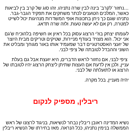
…נחזור 'לקרב' בינה לבין שרה נתניהו. זהו סוג של קרב בין לביאות
כאשר, המלכים הטוענים לכתר משחקים את תפקיד הגבר-גבר.
נתניהו שגם כך ניחן בתכונות אופי המשדרות מנהיגות יכול לשייט
למטרה, רק אם לא יעשה טעות. ולזה שרה תדאג.
לעומתו יצחק בוז'י הרצוג עסוק בכל ראיון או חשיפה בלהוכיח ש'גם
אני יכול'. הוא מצויד בעודף מניירות, שטיקים וטריקים מבית היוצר
של יועצי האסטרטגיים דבר שמעמיד אותו באור מגוחך ומבליט את
השוני וההבדל לטובתה של ציפי לבני.
ציפי לבני, אם נחזור לראש הדברים, היא יועצת אבל גם בעלת
עניין, ולכן אין לדעת אם העצות שתיתן ליצחק הרצוג יהיו לטובתו של
הרצוג או לתועלתה של לבני.
יהיה מעניין, בכל מקרה.
ריבלין, מספיק לנקום
נשיא המדינה ראובן ריבלין נבחר לנשיאות, בניגוד לרצונו של ראש
הממשלה בנימין נתניהו, ככל הנראה. מאז בחירתו של הנשיא ריבלין