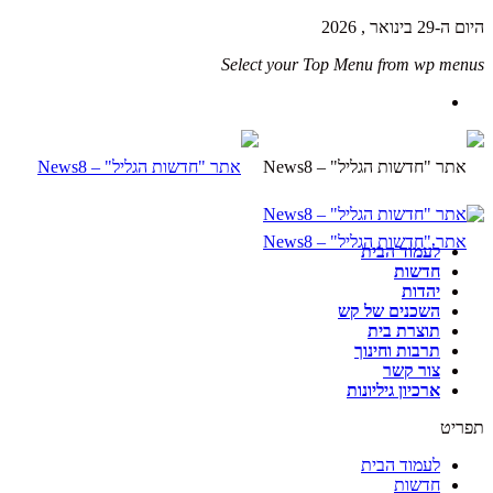
היום ה-29 בינואר , 2026
Select your Top Menu from wp menus
לעמוד הבית
חדשות
יהדות
השכנים של קש
תוצרת בית
תרבות וחינוך
צור קשר
ארכיון גיליונות
תפריט
לעמוד הבית
חדשות