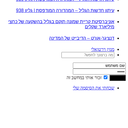
עיתון חדשות הגליל – המהדורה המודפסת | גליון 938
אוניברסיטת קריית שמונה תוקם בגליל בהשקעה של כחצי
מיליארד שקלים
דנציגר-אורט – הדיבייט של המדינה
מגזין וירטואלי
זכור אותי במחשב זה
שכחתי את הסיסמה שלי