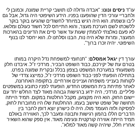
עו"ד
ניסים ונונו
: "אבדה גדולה לנו תושבי קריית שמונה, וכמובן לי
ולחבריי עורכי הדין שהופענו בפניו. הידע השיפוטי היה גדול, אבל גם
ליבו ונשמתו. הוא היה רגיש במיוחד לחשודים שהגיעו בוקר בוקר
ללשכתו לשם הערכת מעצר, והוא התייחס לכל חשוד כעולם ומלואו.
לא פעם נאלצתי להמתין שעות עד אשר סיים את הדיונים בהארכות
המעצר, ומרות שלא היה נוח, הבנו וסלחנו לו. הוא יחסר לנו בנוף
השיפוטי. יהיה זכרו ברוך".
עורך דין
יגאל אמסלם
: "תנחומי למשפחת נדל היקרה במותו
בטרם עת של יקירכם, כבוד השופט הבכיר, מרדכי ז"ל. איבדנו חלק
משמעותי במערכת המשפט בצפון בכלל ובקרית שמונה בפרט.
בתחילה הופעתי לפני כבוד השופט מרדכי ז"ל, כמייצג צדדי של
לקוחות בענייני משפחה ועניינים אזרחיים. בתקופה האחרונה,
לאחר פתיחת בית המשפט החדש, הופעתי לפניו כתובע במשפטים
פליליים. מרדכי, היה ידוע ברגישות גבוהה מאוד לצד החלש יחד עם
יישום החוק. הוא היה מקצוען, מקבל החלטות במקום. תמיד הייתה
תחושה של שופט שיושב בעמו. ההחלטות שלו היו מחוברות לחוק,
לפסיקה ולזה העומד מולו. היה לו כישרון יוצא דופן לחבר בין
הדברים הללו בהמון רגישות ותבונה ומעבר לכך, האווירה באולם
תמיד הייתה אווירה קורקטית ונעימה מאוד. אין ספק שהוא השאיר
אחריו חלל, שיהיה קשה מאוד למלא".