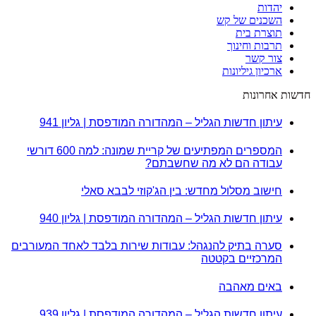
יהדות
השכנים של קש
תוצרת בית
תרבות וחינוך
צור קשר
ארכיון גיליונות
חדשות אחרונות
עיתון חדשות הגליל – המהדורה המודפסת | גליון 941
המספרים המפתיעים של קריית שמונה: למה 600 דורשי
עבודה הם לא מה שחשבתם?
חישוב מסלול מחדש: בין הג'קוזי לבבא סאלי
עיתון חדשות הגליל – המהדורה המודפסת | גליון 940
סערה בתיק להנגהל: עבודות שירות בלבד לאחד המעורבים
המרכזיים בקטטה
באים מאהבה
עיתון חדשות הגליל – המהדורה המודפסת | גליון 939