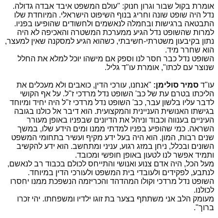
אומרת בקול שבור וגרון חנוק: "עולם המשפט איבד אבדה גדולה.
נדל היה שופט שונה וחריג בנוף השיפוט הישראלי. המיוחדת שלו
התבטאה ברגישות ובחמלה לנאשמים ולחשודים שהופיעו בפניו.
למרות שהשופט נדל הגיע ממערכת המשטרה והאכיפה לא היה
נתון בקיבעון משטרתי-חשיבתי, כשהוא הגיע למסקנה שאין למעצר,
הוא שחרר מיד.
השופט נדל כבר חסר לנו וספק אם מישהו יוכל למלא את החלל
שנוצר עם לכתו", אומרת עו"ד גליל.
עו"ד
סמיר סולימן:
"אנחנו, עורכי הדין, כואבים ולא מעכלים את
הליכתו בטרם עת של כב' השופט נדל מרדכי ז"ל. על אף הקושי
לדבר עליו בלשון עבר, כב' השופט נדל מרדכי ז"ל היה יחיד ומיוחד
בגישתו האנושית העניינית והמקצועית. הוא דיבר אל כולנו בגובה
העיניים בענווה וכבוד וניהל את הדיונים שבפניו באופן מעורר
השראה. כמי שהופיע בפניו למדתי ממנו ומים הידע שלו, במשך
שנים רבות, המון. הוא היה בעל ידע מקיף ועשיר בתחומי המשפט
השונים ובכלל, ניחן במזג רגוע, עניני ומתחשב. הוא ידע להקשיב
ותמיד אפשר לנו לטעון באופן חופשי ומכובד.
מעל הכל, היה אדם צנוע ואנושי והתייחס לכולם בכבוד רב לנאשם,
לנתבע, לפקידים ולעובדי בית המשפט ולעורכי הדין במיוחד.
השופט נדל מרדכי וקולו המהדהד והכריזמה הנשפכת ממנו יחסרו
לכולנו.
מעומק הלב אני משתתף בצער בת זוגו ילדיו ומשפחתו. יהי זכרו
ברוך".