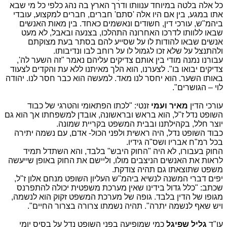
כל אלה בלטה במיוחד ענוותו ודרך הארץ בה נהג כלפי כל מי שבא
אתו במגע, בין אם היו אלה 'סתם' חברים, חברים למקצוע, עובדי
ביהמ"ש, עורכי דין, חשודים ונאשמים כאחד. בין מאות האנשים
שבאו ללוותו לדרכו האחרונה התהלכו, בצנעה ובאבל, לא מעט
אנשים שבאו להודות לו על שסייע להם בסתר בעת מצוקתם
ולהתנצל על שלא זכו לגמול לו על רוחב לבו ונדיבותו.
עבורנו נמנה מודי בין אותם צדיקים עליהם נאמר "זה השער לה',
צדיקים יבואו בו". לצערנו, הוא הלך מאיתנו ללא עת והקדים לצעוד
באותו השער. הוא יחסר לנו מאד. למעשה הוא כבר חסר לנו. יהודה
לוי – הגושרים".
עורכי הדין
מאיר ועמי
זנטי: "לכתו הפתאומי והטרגי של כבוד
השופט נדל ז"ל, הוא בראש ובראשונה, אובדן למשפחתו אך הוא גם
יוצר חלל, בקהילתנו ובבית המשפט בקריית שמונה.
כבוד השופט נדל, היה ראשית ולפני הכול- אדם, עם נשמה יתירה
בכל רמ"ח אבריו ושס"ה גידיו.
החוק בעבורו, לא היה "החוק היבש" בלבד, והא השתדל תמיד
לראות את האנשים הניצבים מולו, וליישם את החוק באופן שייעשה
משפט שתוצאתו גם תהיה צודקת.
יפים דברי המשנה לנשיא ביהמ"ש העליון השופט מנחם אלון ז"ל,
שכתב: "כלל גדול בידינו שאין מערכת משפטית יכולה להתפרנס
מגופו של הדין בלבד. גופה של מערכת המשפט זקוק הוא לנשמה,
ויש שאף לנשמה יתרה". תהיה נשמתו צרורה בצרור החיים".
עו"ד
גליל שפיגל
כמי שמופיעה בפני השופט נדל על בסיס יומי