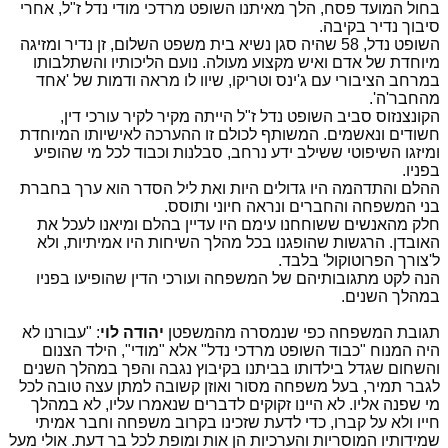
בחול המועד פסח, הלך מאיתנו השופט מרדכי מודי נדל ז"ל, אחרי
סיבוך נדיר בקיבה.
השופט נדל, 58 שהיה סגן נשיא בית משפט השלום, זן נדיר ומזיגה
מיוחדת של אדם ואיש מקצוע מעולה. נועם הליכותיו והשתלבותו
במרחב הציבורי עם ג'ינס וטריקו, שיוו לו מראה ודמות של 'אחד
מהחבר'ה'.
הקונצנזוס סביב השופט נדל ז"ל הייתה מקיר לקיר עורכי דין,
חשודים ונאשמים. המשותף לכולם זו ההערכה לאישיותו המיוחדת
ומיזגו השיפוטי ששילב ידע נרחב, סבלנות וכבוד לכל מי שהופיע
בפניו.
ההלם והתדהמה היו גדולים היות ואת ליל הסדר הוא ערך בחברת
בני המשפחה והחברים ונראה חיוני ותוסס.
חלק מהאנשים ששוחחנו עימם היו עדיין בהלם ומיאנו לעכל את
האובדן. הרגשות שהופגנו בכל מהלך השיחות היו אמיתיות, ולא
ל'צורך הפרוטוקול' בלבד.
הנה לקט מתגובותיהם של המשפחה ועורכי הדין שהופיעו בפניו
במהלך השנים.
תגובת המשפחה כפי שנמסרה מהמשפטן
יהודה לוי
: "עבורנו לא
היה המנוח "כבוד השופט מרדכי נדל" אלא "מודי", הילד הצנום
והשחום שגדל בילדותו בביתנו בקיבוץ נגבה והפך במהלך השנים
לגבר תמיר, בעל משפחה מסור ואוזן קשובה למתן עצה טובה לכל
מי שפנה אליו. לא היינו זקוקים לדברים שנאמרו עליו, לא במהלך
חייו ולא על קברו, כדי לדעת שזכינו בקרוב משפחה וחבר אמיתי
שמידותיו המוסריות והערכיות הן אות ומופת לכל בר דעת. אולי מעל