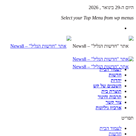
היום ה-29 בינואר , 2026
Select your Top Menu from wp menus
לעמוד הבית
חדשות
יהדות
השכנים של קש
תוצרת בית
תרבות וחינוך
צור קשר
ארכיון גיליונות
תפריט
לעמוד הבית
חדשות