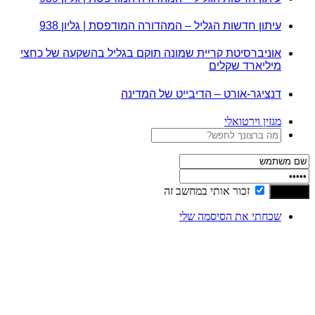
עיתון חדשות הגליל – המהדורה המודפסת | גליון 938
אוניברסיטת קריית שמונה תוקם בגליל בהשקעה של כחצי
מיליארד שקלים
דנציגר-אורט – הדיבייט של המדינה
מגזין וירטואלי
זכור אותי במחשב זה
שכחתי את הסיסמה שלי