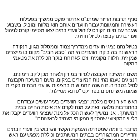
סניף תרבות הדיור שמתנ"ס ארתור פוקס ממשיך בפעילות
העשירה והמגוונות עבור הוועדים אותם הוא מלווה ומוביל. בשבוע
שעבר עם סיום הקורס לניהול וועדי בתים יצאו מסיימי קורס לניהול
וועדי בתים קבוצה לטיול חוויתי.
בטיול נהנו נציגי הוועדים ממדריך צמוד וממסלול מגוון, הנקודה
הראשונה בה ביקרו הוועדים הייתה "סבא חביב" מקום בו מייצרים
שמן זית, חלווה מקומית, וזכו לארוחת בוקר הכוללת את מטעמי
המקום.
משם המשיכה הקבוצה לסיור במירון ולאחר מכן ליקב רימונים.
הנציגים טעמו מהיינות המיוצרים במקום. משם המשיכה הקבוצה
לטיל בטבריה. זו השנה החמישית ברציפות שוועדי הבתים בקריית
שמונה משתתפים בפרויקט "סדנא מטיילת".
ראש העיר ניסים מלכה: "נציגי הוועדים בעיר עושים עבודתם
בהתנדבות מלאה וזאת על מנת לקדם את איכות החיים בבית
המשותף. אנו נמשיך לעשות הכל על מנת שנציגי הוועדים יקבלו את
הליווי המקצועי שהסניף המקומי מעמיד לראשותם".
מדובר ביוזמה שמטרתה העמקת הקשר והגיבוש בין וועדי הבתים
והדיירים המתגוררים בבתים המשותפים וכוללת מפגש עם ראש