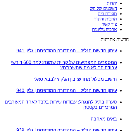
יהדות
השכנים של קש
תוצרת בית
תרבות וחינוך
צור קשר
ארכיון גיליונות
חדשות אחרונות
עיתון חדשות הגליל – המהדורה המודפסת | גליון 941
המספרים המפתיעים של קריית שמונה: למה 600 דורשי
עבודה הם לא מה שחשבתם?
חישוב מסלול מחדש: בין הג'קוזי לבבא סאלי
עיתון חדשות הגליל – המהדורה המודפסת | גליון 940
סערה בתיק להנגהל: עבודות שירות בלבד לאחד המעורבים
המרכזיים בקטטה
באים מאהבה
עיתון חדשות הגליל – המהדורה המודפסת | גליון 939