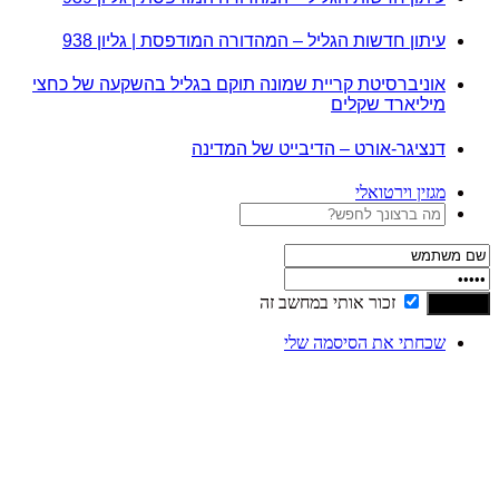
עיתון חדשות הגליל – המהדורה המודפסת | גליון 938
אוניברסיטת קריית שמונה תוקם בגליל בהשקעה של כחצי
מיליארד שקלים
דנציגר-אורט – הדיבייט של המדינה
מגזין וירטואלי
זכור אותי במחשב זה
שכחתי את הסיסמה שלי