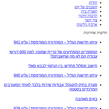
יהדות
השכנים של קש
תוצרת בית
תרבות וחינוך
צור קשר
ארכיון גיליונות
חדשות אחרונות
עיתון חדשות הגליל – המהדורה המודפסת | גליון 941
המספרים המפתיעים של קריית שמונה: למה 600 דורשי
עבודה הם לא מה שחשבתם?
חישוב מסלול מחדש: בין הג'קוזי לבבא סאלי
עיתון חדשות הגליל – המהדורה המודפסת | גליון 940
סערה בתיק להנגהל: עבודות שירות בלבד לאחד המעורבים
המרכזיים בקטטה
באים מאהבה
עיתון חדשות הגליל – המהדורה המודפסת | גליון 939