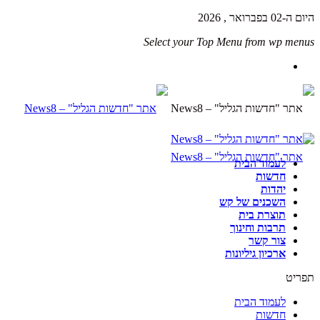
היום ה-02 בפברואר , 2026
Select your Top Menu from wp menus
לעמוד הבית
חדשות
יהדות
השכנים של קש
תוצרת בית
תרבות וחינוך
צור קשר
ארכיון גיליונות
תפריט
לעמוד הבית
חדשות