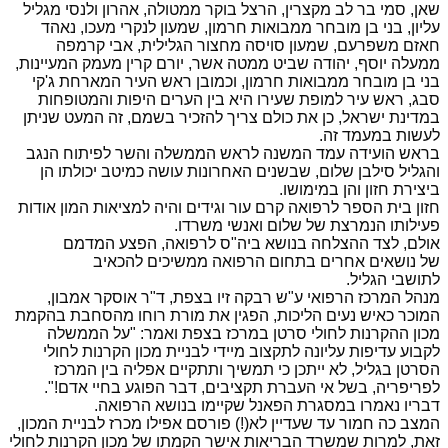
שאן, סמי בר לב מקצרין, הרצל בוקר ממטולה, אהרון ולנסי מגליל
עליון, בני בן מובחר ממבואות חרמון, שמעון לנקרי מעכו, נאהד
חאזם משפרעם, שמעון סויסה מחצור הגלילית, אבי קרמפה
ממעלה יוסף, יהודה שביט ממטה אשר, יורם קרין מעמק המעיינות,
בני בן מובחר ממבואות חרמון, וכמובן ראש העיר המארחת ג'קי
סבג, ראש עיר למופת שעירו היא בין הערים היפות והמטופחות
במדינת ישראל, כן את כולם צריך להזכיר בשמם, זה המעט שניתן
לעשות במעמד זה.
בראש הועידה עמד המשנה לראש הממשלה והשר לפיתוח הנגב
והגליל סילבן שלום, שבשנים האחרונות עושה כמיטב יכולתו הן
ביצירת חזון והן במימושו.
חזון בית הספר לרפואה קרם עור וגידים והיה למציאות המון אודות
פעילותו הנמרצת של שלום ואנשי משרדו.
אולם, לצד ההצלחה בנושא ביה"ס לרפואה, הפצע המדמם
של נושאים אחרים בתחום הרפואה ממשיכים להכאיב
לתושבי הגליל.
מנהל המרכז הרפואי ע"ש רבקה זיו בצפת, ד"ר אוסקר אמבון,
המוכר כאיש נעים הליכות, הפגין את מורת רוחו מהסחבת בהקמת
מכון ההקרנות לחולי סרטן במרכז בצפת ואמר: "על הממשלה
לקבוע עדיפות עליונה לתקצוב מיידי לבניית מכון הקרנות לחולי
הסרטן בגליל, לא ייתכן כי תמשיך ותתקיים אפליה בין המרכז
לפריפריה, בשל אי העברת תקציבים, דבר הפוגע בחיי אדם!".
דבריו נאמרו במסגרת הפאנל שקיימו בנושא הרפואה.
המצב כה חמור עד שעדיין לא(!) פורסם אפילו מכרז לבניית המכון,
זאת, למרות שמשרד הבריאות אישר הקמתו של מכון הקרנות לחולי