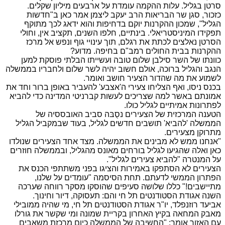
סרטן בגליל. עלות ההקמה עומדת על ארבעים מיליון שקלים.
כזכור, סגן שר הבריאות הרב יעקב ליצמן אמר כאן ב"חדשות
הגליל", שמכון ההקרנות יוקם בדחיפות והוא ידאג לכך מתוקף
תפקידו המיניסטריאלי. בינתיים, חלפו השנים, תקציב אין, וחולי
הסרטן נאלצים לכתת את רגלם, תוך עינויי גוף ונפש אל מרכז
ההקרנות בבית החולים רמב"ם בחיפה. מדוע?
כוונתו של השר סילבן שלום טובה ועשייתו הבלתי פוסקת למען
הנגב והגליל ברוכה, אולם חשוב יהיה לשר שלום ולחבריו בממשלה
לשמוע את מה שהדור הצעיר חושב ואומר.
בכנס ניסו, ואף הצליחו צעירי ה'אצבע' להעביר באופן ברור וחד את
אמונתם באשר למה שצריכים לעשות קברניטי המדינה כדי להביא
לפתרונות אמיתיים לגליל כולו.
הטענה המרכזית של הצעירים נסֻבּה סביב האובססיה של
הממשלה 'להביא' תושבים חדשים לגליל, בעוד שבמקביל הגליל
מתרוקן מצעירים.
"אנחנו ממש לא מבינים את הממשלה. מצד אחד הצעירים שנולדו
כאן ואלה שהגיעו לגליל בורחים מאונס מהגליל, ובממשלה חוזרים
על המנטרה "להביא צעירים לגליל".
הצעירים לא הסתפקו באמירות והציגו בפני משתתפי הכנס את
הפתרון הממשי לדעתם. תחת הסיסמה "עומדים על שלנו,
מתיישבים!" כללו שלושה סעיפים שהוסקו מסקר רווחה שערכה
השנה אגודת הסטודנטים תל חי והם: תעסוקה, דיור וחינוך.
אביעד רוזנפלד, יו"ר אגודת הסטודנטים תל חי, מי שהיה ממובילי
מאבק המחאה בקיץ האחרון בקריית שמונה ומי שקשר את גורלו
עם האזור אומר: "החשיבה של הממשלה כיום מרכזת משאבים