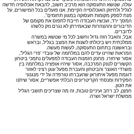
עולה, שנושא התעסוקה הוא מרכיב חשוב, להבאת אוכלוסיה חדשה
לגליל ולחיזוק האוכלוסייה הקיימת. אנו פועלים בכל המישורים, על
מנת לספק מקומות תעסוקה במגוון תחומים".
המסך ירד, ועכשיו העבודה חייבת לתפוס את מקומם של
הדיבורים וההצהרות שבאמירתן לא נגרם נזק כלשהו
לדוברים.
אַבַל, והאבל הזה גדול וחשוב לכל מי שנושא במשרה
ממלכתית ויש ביכולתו לשנות את המצב בגליל, ובראש
ובראשונה בתחום התעסוקה, לעשות מעשה.
המראות שהיינו עדים להם במלחמה של עובדי 'פרי הגליל',
אסור שיחזרו. מחנק הזמנות העבודה למפעלים נתמכי ביטחון
הקשורים לטנק המרכבה, אסור שיהיו אופציה במלחמה בין
משרדי האוצר והביטחון והעברת מפעל עוגן רציני לאזור
דוגמת מפעל איתוראן שהעברתו טורפדה על ידי מנגנוני
הפקידות ומנסחי הקריטריונים הבלתי אפשריים, אסור שיתנו
את הטון.
חמצן, לב רחב ועיניים טובות, זה מה שצריכים תושבי הגליל
ממשלת ישראל ושרה.