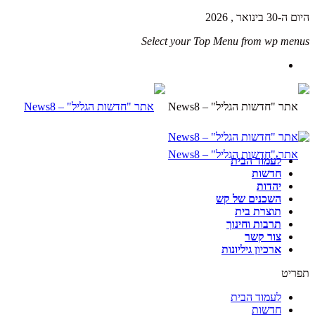
היום ה-30 בינואר , 2026
Select your Top Menu from wp menus
לעמוד הבית
חדשות
יהדות
השכנים של קש
תוצרת בית
תרבות וחינוך
צור קשר
ארכיון גיליונות
תפריט
לעמוד הבית
חדשות