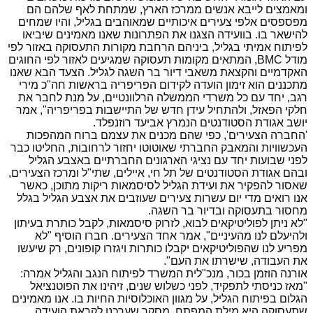
ומאמצים לייבא אנשים ממרכז הארץ, שמתחת לאף שלהם הם
מפספסים אלפי צעירים איכותיים שמאוהבים בגליל, והיו שמחים
להישאר בו. בוועידה הצגנו את הפתרונות שאנו מאמינים שיביאו
לפיתוח אמיתי בגליל, ביניהם הרחבת מקורות התעסוקה באזור לפי
מודל BMC, המתאים מקומות תעסוקה שמגיעים לאזור לפי החוגים
האקדמיים והקצאת משאבי דיור בר השגה לגליל. הצעד הבא שאנו
מתכננים הוא זימון הועדה לקידום הפריפריה בראשות חה"כ מירי
רגב, יחד עם כל משרדי הממשלה הרלוונטיים, על מנת לחבר את
חלקי הפאזל, ולהתחיל עידן חדש של התיישבות בפריפריה", אמר
יושב אגודת הסטודנטים הנמרץ אביעד רוזנפלד.
'החברה הצעירים', כפי שהם מכנים את עצמם ברוח המהפכות
העכשוויות והמאבק החברתי שאוטוטו יחזור לרחובות, החליטו כבר
לפני שבועות יחד עם נציגי הארגונים החברתיים באצבע הגליל
ובהם אגודת הסטודנטים של תל חי, איילים, שתי"ל ומרכז הצעירים,
שאסור להפקיר את ועידת הגליל לסיסמאות ריקות מתוכן, כאשר
אנו רואים מדי יום עשרות צעירים שעוזבים את אצבע הגליל בגלל
מחסור בתעסוקה ובדיור בר השגה.
"לא ניתן לפוליטיקאים לבוא, לזרוק סיסמאות, לקבל כותרת בעיתון
ולהיעלם לנו מהעיניים", אמר אחד הצעירים. חברו הוסיף "לא
מפריע לנו שהפוליטיקאים יקבלו כותרות ויגזרו קופונים, רק שיעשו
את העבודה, שישרתו את העם".
אורנה הוזמן בכור, מנכ"לית המשרד לפיתוח הנגב והגליל אמרה:
"מאז כניסתי לתפקיד, לפני כשלוש שנים, זיהינו את הפוטנציאל
הגלום בפיתוח הגליל, על מגוון האוכלוסיות החיות בו. אנו מאמינים
שתעסוקה היא מילת המפתח. מסקר שערכנו לקראת הועידה,