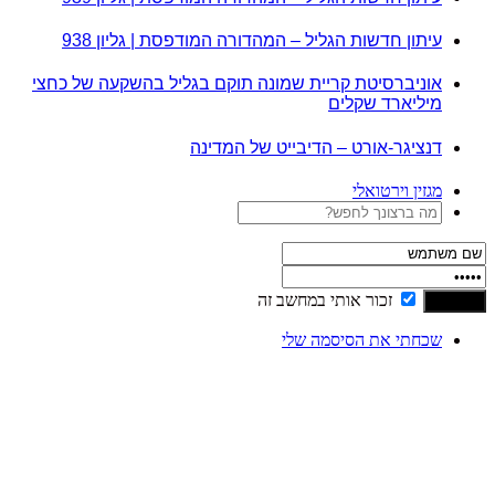
עיתון חדשות הגליל – המהדורה המודפסת | גליון 938
אוניברסיטת קריית שמונה תוקם בגליל בהשקעה של כחצי
מיליארד שקלים
דנציגר-אורט – הדיבייט של המדינה
מגזין וירטואלי
זכור אותי במחשב זה
שכחתי את הסיסמה שלי