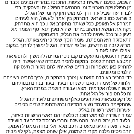
השבוע, בפעם השישית ברציפות, התכנסו בנהרייה נציגים נכבדים
מן הפוליטיקה הארצית ומן המנהיגות הפוליטית והעסקית, כדי
לברור עוד שביל עוד דרך למימוש חזון קידומו של הגליל.
בישראל כמו בישראל, המרחק בין 'אמר' ל'עשה', הוא לעיתים
המרחק אל האופק, ככל שאתה מתקרב אליו, כך הוא מתרחק.
ניקח את הנושא החשוב ביותר, שהוא מעין תנאי סף העומד מול
רעיון טוב ככל שיהיה לקדם את הגליל, התעסוקה.
התעסוקה היא המפתח, שומר הסף שעל פי הימצאותה, הגליל
ימריא לגבהים חדשים, ועל פי העדרה, הגליל ימשיך לדרוך במקום
ואפילו ייסוג לאחור.
בעניין התעסוקה מתעקשים קברניטי המדינה להמשיך ולחפש את
המטבע מתחת לפנס, במקום להכיר בעובדה שאי אפשר יהיה
להחזיק כאן משפחות ובודדים שלא יהיו להם מקורות תעסוקה
הולמים ומגוונים.
כדי להכיר בעובדה הזאת אין צורך במחקרים, צריך להביט בעיניהם
הלחות של אימהות ואבות שנותרו בעיר, בעוד בניהם ובנותיהם
רכשו השכלה אקדמית ומצאו עבודה הולמת במרכז הארץ.
זה כל הסיפור על רגל אחת.
על רקע מציאות זאת הגיעו כאלף משתתפים לועידת הגליל
שהתקיימה במעמד נשיא המדינה ובהשתתפות שרים בכירים
ועשרות ראשי רשויות בגליל.
עמוד השדרה למימוש תוכנית כלשהי הם ראשי הרשויות באזור,
ובלעדיהם, יכולים שרי הממשלה וחברי הכנסת לדבר עד הוועידה
הבאה, ואלה הגיעו כמעט בהרכב מלא: אלי ברדה ממגדל העמק,
הרב ניסים מלכה מקריית שמונה, אילן שוחט מצפת, ג'קי לוי מבית