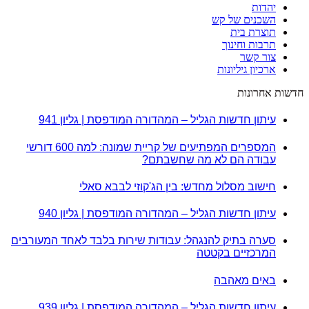
יהדות
השכנים של קש
תוצרת בית
תרבות וחינוך
צור קשר
ארכיון גיליונות
חדשות אחרונות
עיתון חדשות הגליל – המהדורה המודפסת | גליון 941
המספרים המפתיעים של קריית שמונה: למה 600 דורשי
עבודה הם לא מה שחשבתם?
חישוב מסלול מחדש: בין הג'קוזי לבבא סאלי
עיתון חדשות הגליל – המהדורה המודפסת | גליון 940
סערה בתיק להנגהל: עבודות שירות בלבד לאחד המעורבים
המרכזיים בקטטה
באים מאהבה
עיתון חדשות הגליל – המהדורה המודפסת | גליון 939