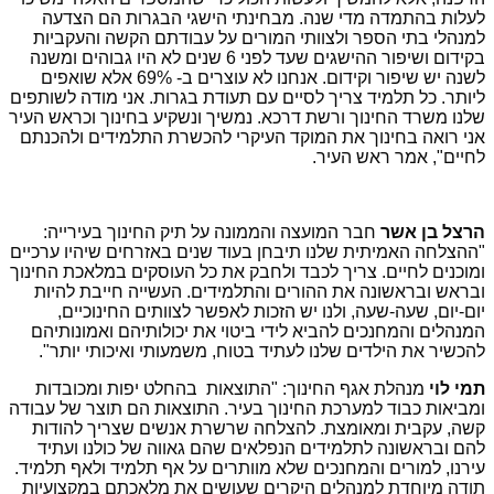
לעלות בהתמדה מדי שנה. מבחינתי הישגי הבגרות הם הצדעה
למנהלי בתי הספר ולצוותי המורים על עבודתם הקשה והעקביות
בקידום ושיפור ההישגים שעד לפני 6 שנים לא היו גבוהים ומשנה
לשנה יש שיפור וקידום. אנחנו לא עוצרים ב- 69% אלא שואפים
ליותר. כל תלמיד צריך לסיים עם תעודת בגרות. אני מודה לשותפים
שלנו משרד החינוך ורשת דרכא. נמשיך ונשקיע בחינוך וכראש העיר
אני רואה בחינוך את המוקד העיקרי להכשרת התלמידים ולהכנתם
לחיים", אמר ראש העיר.
הרצל בן אשר
חבר המועצה והממונה על תיק החינוך בעירייה:
"ההצלחה האמיתית שלנו תיבחן בעוד שנים באזרחים שיהיו ערכיים
ומוכנים לחיים. צריך לכבד ולחבק את כל העוסקים במלאכת החינוך
ובראש ובראשונה את ההורים והתלמידים. העשייה חייבת להיות
יום-יום, שעה-שעה, ולנו יש הזכות לאפשר לצוותים החינוכיים,
המנהלים והמחנכים להביא לידי ביטוי את יכולותיהם ואמונותיהם
להכשיר את הילדים שלנו לעתיד בטוח, משמעותי ואיכותי יותר".
תמי לוי
מנהלת אגף החינוך: "התוצאות בהחלט יפות ומכובדות
ומביאות כבוד למערכת החינוך בעיר. התוצאות הם תוצר של עבודה
קשה, עקבית ומאומצת. להצלחה שרשרת אנשים שצריך להודות
להם ובראשונה לתלמידים הנפלאים שהם גאווה של כולנו ועתיד
עירנו, למורים והמחנכים שלא מוותרים על אף תלמיד ולאף תלמיד.
תודה מיוחדת למנהלים היקרים שעושים את מלאכתם במקצועיות