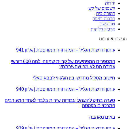
יהדות
השכנים של קש
תוצרת בית
תרבות וחינוך
צור קשר
ארכיון גיליונות
חדשות אחרונות
עיתון חדשות הגליל – המהדורה המודפסת | גליון 941
המספרים המפתיעים של קריית שמונה: למה 600 דורשי
עבודה הם לא מה שחשבתם?
חישוב מסלול מחדש: בין הג'קוזי לבבא סאלי
עיתון חדשות הגליל – המהדורה המודפסת | גליון 940
סערה בתיק להנגהל: עבודות שירות בלבד לאחד המעורבים
המרכזיים בקטטה
באים מאהבה
עיתון חדשות הגליל – המהדורה המודפסת | גליון 939