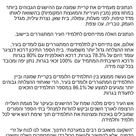
הנתונים מעמידים את קריית שמונה עם ההישגים הגבוהים ביותר
במחוז צפון (מבין העיריות והמועצות המקומיות) בהשוואה לאותו
מדד טיפוח, לפני מעלות, עפולה, בית שאן, נצרת עילית, מגדל
העמק, טבריה, עכו וצפת.
הנתונים האלה מתייחסים לתלמידי העיר המתגוררים ביישוב.
אולום, אם נתייחס רק לתלמידים המתגוררים וגם לומדים בעיר,
אחוז ההצלחה גדול יותר משמעותי. בית הספר התיכון דרכא דנציגר
עומד היום על 78.3% בגרות, דרכא האולפנית עם 80% בגרות
ודרכא הישיבתית-המתמיד עם 100% זכאי בגרות. נתון יפה ומכובד
בכל קנה מידה.
אם נעשה ממוצע בין התלמידים הלומדים בקריית שמונה וביין
התלמידים המתגוררים ולומדים בעיר, הרי שאחוזי ההצלחה גבוהים
יותר ומגיעים למוצע של 86.1% במספר התלמידים הזכאים
לתעודת בגרות.
אש העיר ניסים מלכה שמח על ההישגים ובעיקר על מגמת העלייה
הרצופה לאורך השנים וביקש להודות למנהלי בתי הספר והמורים
שמובילים באיכות ומצוינות את התלמידים תוך שימת דגש אישי לכל
תלמיד ותלמידה.
"השקענו משאבים רבים במערכת החינוך. אסור לנו לנוח על זרי
הדפנה, אלא להמשיך ולעשות הכול כדי שהמספרים האלה ימשיכו