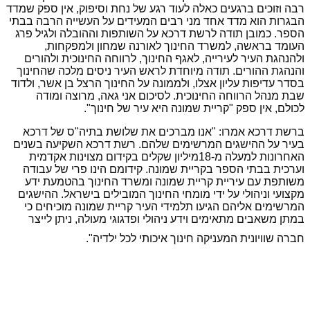
רבה וזוכים ברגעים כאלה לעוד רגע של נחת וסיפוק, אין ספק שמדד
הבגרות הוא מדד אחד מני רבים המעידים על העשייה הרבה בבתי
הספר. כמובן תודה לרשת דרכא על השותפות וההובלה ולגיל פרג
העומד בראשה, למשרד החינוך לאורנה שמחון ולמפקחות,
ולהנהגת העיר לעירייה, לאגף החינוך, לרווחה החינוכית ולהורים
והנהגת ההורים. תודה מיוחדת לראש העיר ניסים מלכה שהחינוך
בסדר עדיפות עליון אצלו, ולממונה על החינוך הרצל בן אשר, ולדוד
שבת מנהל הרווחה החינוכית. לסיכום אני גאה, מרוצה ומודה
לכולם, אין ספק "קריית שמונה היא עיר של חינוך".
ברשת דרכא אמרו: "אנו מברכים את שלושת בתיה"ס של דרכא
בעיר על ההישגים המרשימים שלהם. רשת דרכא השקיעה בשנים
האחרונות למעלה מ-18מיליון שקלים בקידום מצוינות אקדמית
וערכית בבתי הספר בקריית שמונה. קידומם הינו פרי של עבודה
משותפת עם עיריית קריית שמונה ומשרד החינוך בהטמעת ידע
מקצועי וניהולי על ידי מומחי החינוך המובילים בישראל. ההישגים
המרשימים אליהם הגיעו תלמידי העיר קריית שמונה מוכיחים כי
במתן משאבים מתאימים וידע ניהולי ופדגוגי מעולה, ניתן לייצר
חברה שוויונית המעניקה חינוך איכותי לכל ילדיה".