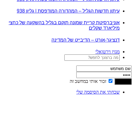
עיתון חדשות הגליל – המהדורה המודפסת | גליון 938
אוניברסיטת קריית שמונה תוקם בגליל בהשקעה של כחצי
מיליארד שקלים
דנציגר-אורט – הדיבייט של המדינה
מגזין וירטואלי
זכור אותי במחשב זה
שכחתי את הסיסמה שלי