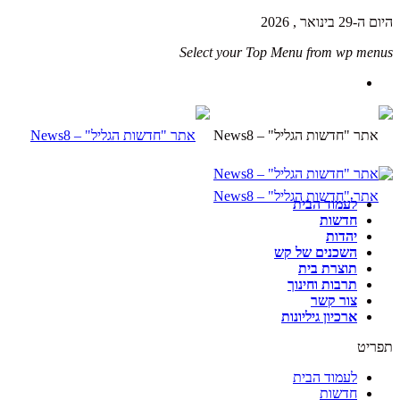
היום ה-29 בינואר , 2026
Select your Top Menu from wp menus
לעמוד הבית
חדשות
יהדות
השכנים של קש
תוצרת בית
תרבות וחינוך
צור קשר
ארכיון גיליונות
תפריט
לעמוד הבית
חדשות