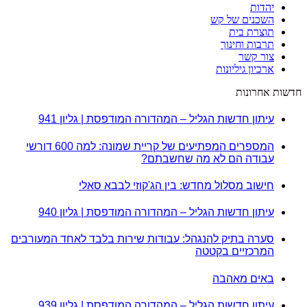
יהדות
השכנים של קש
תוצרת בית
תרבות וחינוך
צור קשר
ארכיון גיליונות
חדשות אחרונות
עיתון חדשות הגליל – המהדורה המודפסת | גליון 941
המספרים המפתיעים של קריית שמונה: למה 600 דורשי
עבודה הם לא מה שחשבתם?
חישוב מסלול מחדש: בין הג'קוזי לבבא סאלי
עיתון חדשות הגליל – המהדורה המודפסת | גליון 940
סערה בתיק להנגהל: עבודות שירות בלבד לאחד המעורבים
המרכזיים בקטטה
באים מאהבה
עיתון חדשות הגליל – המהדורה המודפסת | גליון 939