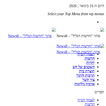
היום ה-31 בינואר , 2026
Select your Top Menu from wp menus
לעמוד הבית
חדשות
יהדות
השכנים של קש
תוצרת בית
תרבות וחינוך
צור קשר
ארכיון גיליונות
תפריט
לעמוד הבית
חדשות