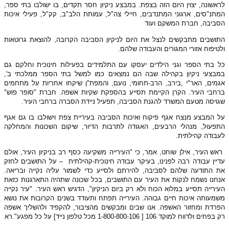
לראשונה, יצוין היום הזה בצפת. במבצע ניקיון חסר תקדים, בו ישולבו בתי ספר,
המתנ"סים, ארגוני המתנדבים, חיילי צה"ל, עמותת הלב"ב, קק"ל, פעילי איכות
הסביבה, חברת המשקם ועוד
התושבים מתבקשים לנצל את היום לניקיון הסביבה הקרובה, להוצאת גרוטאות
ולטיפוח אזורי המגורים והעבודה שלהם.
כל בתי הספר וגני הילדים יעסקו עם התלמידים בפעילות חינוכית וחלקם גם
במבצעי ניקיון בקהילה שבה הם נמצאים כמו למשל בתי הספר ממלכתי ב',
אגמים, האר"י ,בירב, הרב-תחומי, נועם, והמפת"ן שיקחו אחריות על מתחמים
ברחבי העיר. הקרן הקיימת תסייע בהספקת שקיות אשפה. חברת "סופר פוש"
שגויסה מטעם המשרד להגנת הסביבה, תפעיל ניידת הסברה ברחבי העיר.
על המבצע מנצח אגף פיקוח ואיכות הסביבה בעיריית צפת וישולבו בו גם אגף
התפעול, מנהלי הרבעים, האגודה לתרבות הדיור, שיקום השכונות והמחלקה
לעבודה קהילתית.
ראש העיר, אילן שוחט, אמר, כי "העירייה משקיעה כסף רב בניקיון העיר, אולם
עדיין עבודה רבה לפנינו, בעיקר עבודה חינוכית-קהילתית
– על התושבים לחזק
את התודעה שלהם לסביבה, להירתם ולסייע כדי לשמור עליה נקייה ובריאה.
אנחנו נשמח לנקות את העיר עם התושבים, בכל שכונה שתהיה התארגנות כזאת
העירייה תסייע במלוא הכוח ולא רק ביום הניקיון", הדגיש ראש העיר. "עיר נקייה
משמעותה איכות חיים גבוהה. העירייה תפתח ותעודד בשנים הקרובות את נושא
הפרדת ומחזור האשפה. אנו שבים ומבקשים מהציבור, להקפיד ולהשליך אשפה
רק בפחים ולדווח למוקד 106 [ 1-800-800-106 מכל טלפון נייד] על כל מפגע".רא