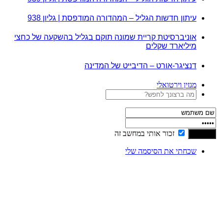
עיתון חדשות הגליל – המהדורה המודפסת | גליון 938
אוניברסיטת קריית שמונה תוקם בגליל בהשקעה של כחצי
מיליארד שקלים
דנציגר-אורט – הדיבייט של המדינה
מגזין וירטואלי
זכור אותי במחשב זה
שכחתי את הסיסמה שלי