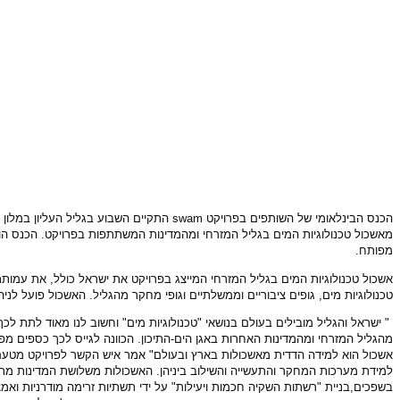
הכנס הבינלאומי של השותפים בפרויקט swam 
מאשכול טכנולוגיות המים בגליל המזרחי ומהמדינות המשתתפות בפרויקט. הכנס הוא
מפותח.
אשכול טכנולוגיות המים בגליל המזרחי המייצג בפרויקט את ישראל כולל, את עמות
טכנולוגיות מים, גופים ציבוריים וממשלתיים וגופי מחקר מהגליל. האשכול פועל
" ישראל והגליל מובילים בעולם בנושאי "טכנולוגיות מים" וחשוב לנו מאוד לתת ל
מהגליל המזרחי ומהמדינות האחרות באגן הים-התיכון. הכוונה לגייס לכך כספים מ
אשכול הוא למידה הדדית מאשכולות בארץ ובעולם" אמר איש הקשר לפרויקט מטעם מי
למידת מערכות המחקר והתעשייה והשילוב ביניהן. האשכולות משלושת המדינות מתמ
בשפכים,בניית "רשתות השקיה חכמות ויעילות" על ידי תשתיות זרימה מודרניות וא