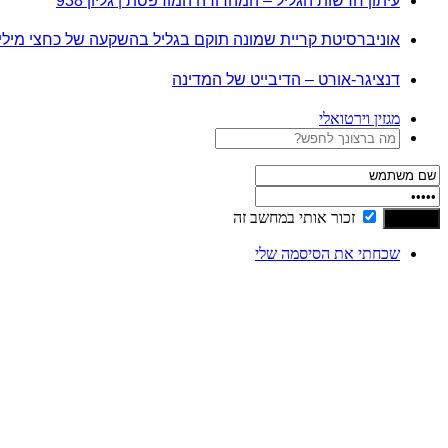
עיתון חדשות הגליל – המהדורה המודפסת | גליון 938
אוניברסיטת קריית שמונה תוקם בגליל בהשקעה של כחצי מיל
דנציגר-אורט – הדיבייט של המדינה
מגזין וירטואלי
זכור אותי במחשב זה
שכחתי את הסיסמה שלי