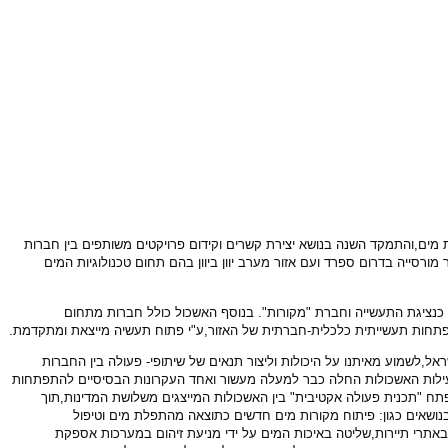
טים של טכנולוגיות מים,והתמקד השנה בנושא יצירת קשרים וקידום פרויקטים משותפים בין חברות
סייה בדרום ספרד ועם אזור מערב יוון ביוון בהם תחום טכנולוגיות המים
מ כנציגת התעשייה וחברת "מקורות". בנוסף האשכול כולל חברות מתחום
התפתחות תעשייתית כלכלית-חברתית של האזור,ע"י פתוח תעשיה מייצאת ומתקדמת.
אל,לשמוע מאיתנו על היכולות וליצור תנאים של שיתופי- פעולה בין החברות
ל פעילות האשכולות החלה כבר למעלה מעשור ואחד העקרונות הבסיסיים להתפתחות
תח "תכנית פעולה אקטיבית" בין האשכולות המייצגים משלושת המדינות,תוך
ושאים כגון: פיתוח מקורות מים חדשים כתוצאה מהתפלת מים וטיפול
באתרי תיירות,שליטה באיכות המים על ידי מניעת זיהום במערכות אספקת