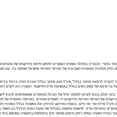
התקיים השבוע בגליל העליון במלון כפר גלעדי. הכנס דן במכלול נושאים הקשורים לתחום פיתוח פרויק
 חלק מתכנית המסגרת השביעית של האיחוד האירופי שישראל שותפה בה עם אזור מור
ת "הקריה לרפואה מחקר בגליל",מיג"ל-מכון מחקר בגליל וחברת יהודה בירותי בע"
 לניהול בר-קיימא של משק המים בגליל באמצעות מו"פ וחדשנות. המטרה היא לקדם 
כך ביטוי הולם בכנס ולגרום למספר גדול של חברות מהאזורים שמשתתפים להגיע לישר
פרויקטים של האיחוד האירופי פרויקטים דו- לאומיים ואחרים. באירופה המסורת ש
ג"ל פרו'פ אורי מר-חיים. בכוונת הפרויקט להרחיב את האשכול בגליל המזרחי ולפ
קדים בפעילות מו"פ, חדשנות ותעשיה במכלול של מעגל המים הכלכלי,בין השאר בנ
מצעי בקרת השקיה בשלט רחוק,חיסכון ושימור מים בחקלאות,בתעשייה,בשימוש ביתי ו