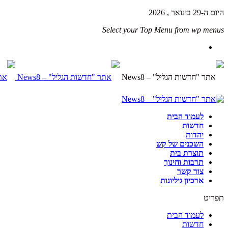
היום ה-29 בינואר , 2026
Select your Top Menu from wp menus
לעמוד הבית
חדשות
יהדות
השכנים של קש
תוצרת בית
תרבות וחינוך
צור קשר
ארכיון גיליונות
תפריט
לעמוד הבית
חדשות