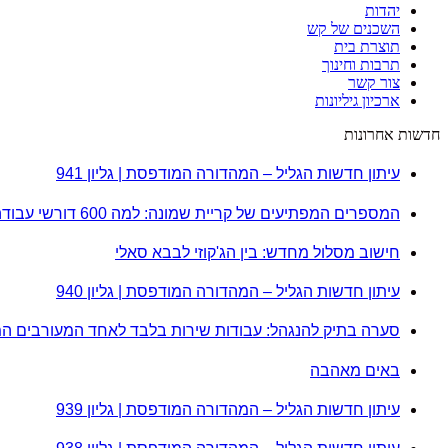
יהדות
השכנים של קש
תוצרת בית
תרבות וחינוך
צור קשר
ארכיון גיליונות
חדשות אחרונות
עיתון חדשות הגליל – המהדורה המודפסת | גליון 941
המספרים המפתיעים של קריית שמונה: למה 600 דורשי עבודה הם לא מה שחשבתם?
חישוב מסלול מחדש: בין הג'קוזי לבבא סאלי
עיתון חדשות הגליל – המהדורה המודפסת | גליון 940
סערה בתיק להנגהל: עבודות שירות בלבד לאחד המעורבים ה
באים מאהבה
עיתון חדשות הגליל – המהדורה המודפסת | גליון 939