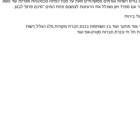
גייס רשויות וגורמים ממשלתיים וזאת על מנת לפתח טכנולוגיות אזוריות.עוד נושא
 עם ספרד ויוון נשכלל את הרעיונות לצמצום פחת המים."סיכם פרופ' לבנון.
י בירותי.
ופי מחקר ועוד.בין השותפות בכנס,חברת מקורות,פלג הגליל,רשות
ות תל חי וכנרת,חברות סטרט-אפ ועוד.