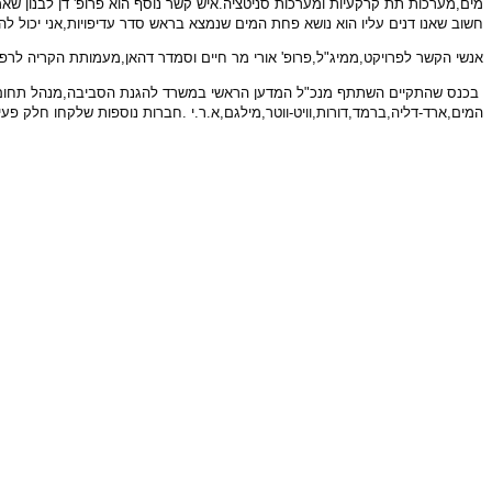
מים,מערכות תת קרקעיות ומערכות סניטציה.איש קשר נוסף הוא פרופ' דן לבנון שאמר
חשוב שאנו דנים עליו הוא נושא פחת המים שנמצא בראש סדר עדיפויות,אני יכול להו
אנשי הקשר לפרויקט,ממיג"ל,פרופ' אורי מר חיים וסמדר דהאן,מעמותת הקריה לרפואה ו
בכנס שהתקיים השתתף מנכ"ל המדען הראשי במשרד להגנת הסביבה,מנהל תחום החממ
המים,ארד-דליה,ברמד,דורות,וויט-ווטר,מילגם,א.ר.י .חברות נוספות שלקחו חלק פע