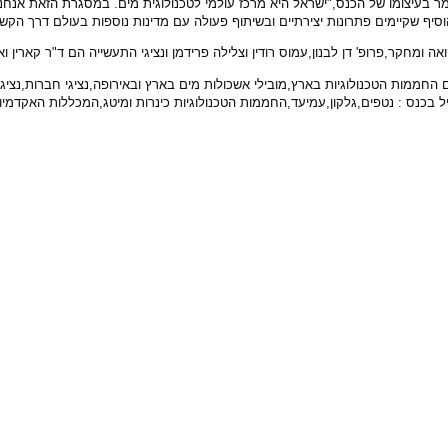
 בעיצומו של הכנס,"ישראל היא מרכז עולמי לטכנולוגית מים. במסגרת הזאת אנחנו נ
סיף שקיימים פתרונות יצירתיים ובשיתוף פעולה עם מדינות נוספות בעולם דרך הקשר
מחקר,פרופ' דן לבנון,עמוס רודין וצלילה פרידמן ונציגי התעשייה הם ד"ר קארין ואל
ות הטכנולוגיות בארץ,מובילי אשכולות מים בארץ ובאירופה,נציגי חברות,נציגי ג
יל בכנס : נטפים,גלקון,עמיעד,החממות הטכנולוגיות כינרות ומיטג,המכללות האקדמי