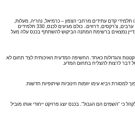
תלמידי קדם עתידים מרחבי הצפון – כרמיאל, נהריה, מעלות,
שלומי, עכו, בית ג'אן, תיכון סאסא, הר וגיא (קיבוץ דפנה) , מג'אר ועוד.. 17 בתי ספר צפוניים מכל מגוון האוכלוסיות, דתיים, חילוניים, יהודים, ערבים, צ'רקסים, דרוזים.. כולם מגיעים לכנס, 330 תלמידים
ומדים במגמות מדעיות, שבחרו ללמוד מתמטיקה כמקצוע מוגבר. למען הגילוי הנאות לפחות 10 בתי ספר עדיין נמצאים ברשימת המתנה הביקוש להשתתף בכנס עלה מעל
קטנות והגדולות כאחד. החשיפה המדעית האיכותית לצד תחום לא
 של דבר לרצות להצליח בתחום המדע
.
 למסורת ויביא עימו יוזמות חינוכיות שיתופיות חדשות
.
ל כי "השמים הם הגבול". בכנס יוצג פרויקט ייחודי אותו מוביל