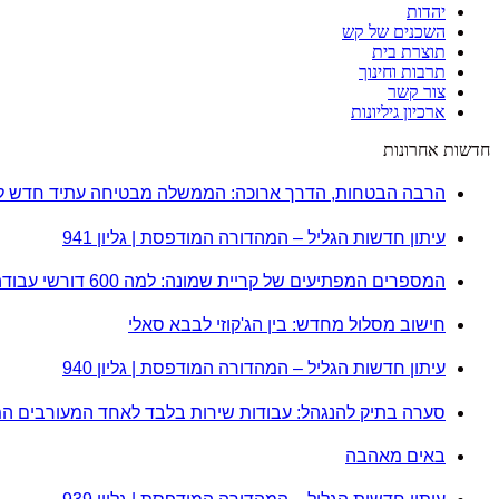
יהדות
השכנים של קש
תוצרת בית
תרבות וחינוך
צור קשר
ארכיון גיליונות
חדשות אחרונות
הרבה הבטחות, הדרך ארוכה: הממשלה מבטיחה עתיד חדש לק
עיתון חדשות הגליל – המהדורה המודפסת | גליון 941
המספרים המפתיעים של קריית שמונה: למה 600 דורשי עבודה הם לא מה שחשבתם?
חישוב מסלול מחדש: בין הג'קוזי לבבא סאלי
עיתון חדשות הגליל – המהדורה המודפסת | גליון 940
סערה בתיק להנגהל: עבודות שירות בלבד לאחד המעורבים ה
באים מאהבה