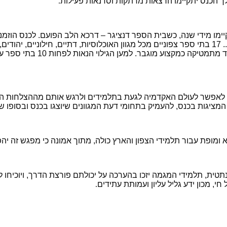
הכנס יתקיימו הרצאות מרתקות וסדנאות פעילות
.
ו מידי שנה, כשבית הספר דנציגר – דרכא הלב הפועם. לכנס הוזמנו 
במספר. תלמידים מצטיינים הל
ה, לאפשר לעולם האקדמיה לגעת בתלמידים ולרגש אותם מההצלחות ה
המציגות בכנס, להעמיק בתחומי דעת המגוונים שיוצגו בכנס ובסופו
מופת עבור תלמידי הצפון והארץ כולה, מתוך אמונה כי מפגש זה יהפוך
טית, תלמידי המגמה יזכו בהערכה על יכולתם פורצת הדרך, ויוכיחו לקה
 מכון ידע גליל עליון ועמותת עתידים
.