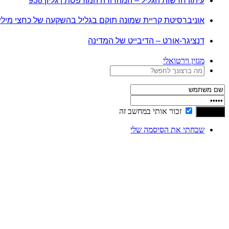
עיתון חדשות הגליל – המהדורה המודפסת | גליון 938
אוניברסיטת קריית שמונה תוקם בגליל בהשקעה של כחצי מיל
דנציגר-אורט – הדיבייט של המדינה
מגזין וירטואלי
זכור אותי במחשב זה
שכחתי את הסיסמה שלי