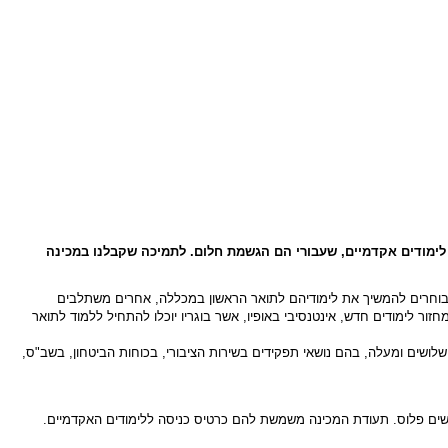
ימודים אקדמיים, שעבורי הם הגשמת חלום. לתמיכה שקבלנו במכינה
בוחרים להמשיך את לימודיהם לתואר הראשון במכללה, אחרים משתלבים
ת ומוסדות אקדמיים שונים ברחבי הארץ. בעקבות ההצלחה גובר הביקוש ללימודים במכינה "שלושים פלוס" ובתאריך 13 לפברואר 2011, יפתח מחזור לימודים חדש, אינטנסיבי באופיו, אשר בוגריו יוכלו להתחיל ללמוד לתואר
שלושים ומעלה, בהם נושאי תפקידים בשירות הציבורי, בכוחות הביטחון, בשב"ס,
שים פלוס. תעודת המכינה משמשת להם כרטיס כניסה ללימודים האקדמיים.