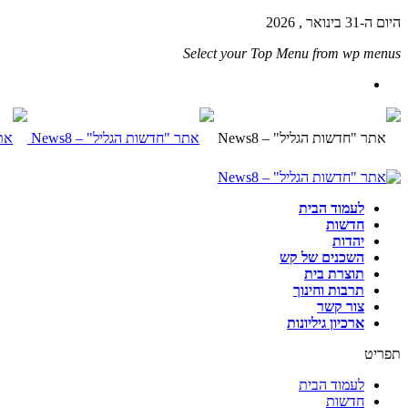
היום ה-31 בינואר , 2026
Select your Top Menu from wp menus
לעמוד הבית
חדשות
יהדות
השכנים של קש
תוצרת בית
תרבות וחינוך
צור קשר
ארכיון גיליונות
תפריט
לעמוד הבית
חדשות