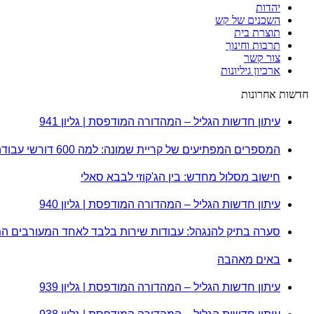
יהדות
השכנים של קש
תוצרת בית
תרבות וחינוך
צור קשר
ארכיון גיליונות
חדשות אחרונות
עיתון חדשות הגליל – המהדורה המודפסת | גליון 941
המספרים המפתיעים של קריית שמונה: למה 600 דורשי עבודה הם לא מה שחשבתם?
חישוב מסלול מחדש: בין הג'קוזי לבבא סאלי
עיתון חדשות הגליל – המהדורה המודפסת | גליון 940
סערה בתיק להנגהל: עבודות שירות בלבד לאחד המעורבים ה
באים מאהבה
עיתון חדשות הגליל – המהדורה המודפסת | גליון 939