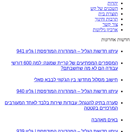
יהדות
השכנים של קש
תוצרת בית
תרבות וחינוך
צור קשר
ארכיון גיליונות
חדשות אחרונות
עיתון חדשות הגליל – המהדורה המודפסת | גליון 941
המספרים המפתיעים של קריית שמונה: למה 600 דורשי
עבודה הם לא מה שחשבתם?
חישוב מסלול מחדש: בין הג'קוזי לבבא סאלי
עיתון חדשות הגליל – המהדורה המודפסת | גליון 940
סערה בתיק להנגהל: עבודות שירות בלבד לאחד המעורבים
המרכזיים בקטטה
באים מאהבה
עיתון חדשות הגליל – המהדורה המודפסת | גליון 939