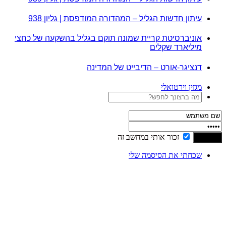
עיתון חדשות הגליל – המהדורה המודפסת | גליון 938
אוניברסיטת קריית שמונה תוקם בגליל בהשקעה של כחצי
מיליארד שקלים
דנציגר-אורט – הדיבייט של המדינה
מגזין וירטואלי
זכור אותי במחשב זה
שכחתי את הסיסמה שלי