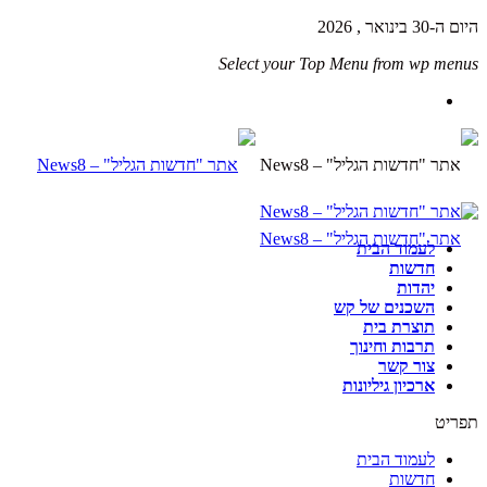
היום ה-30 בינואר , 2026
Select your Top Menu from wp menus
לעמוד הבית
חדשות
יהדות
השכנים של קש
תוצרת בית
תרבות וחינוך
צור קשר
ארכיון גיליונות
תפריט
לעמוד הבית
חדשות