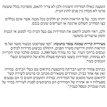
הטענה כאילו המדידה חיצונית ולכן לא צריך לתאם, מופרכת בגלל ששטח
פרטי לא מבחין בין פנים לחוץ הבית.
יתרה מכך. על פי הוראות החוק יש חלקים בכל מבנה אשר אינם נכללים
בצו המחייב תשלום ארנונה או תעריפים שונים בנכס.
ולכן, ראוי וחשוב לתאם את המדידות עם בעל הבית כדי למנוע אי הבנות
והמון ערעורים בהמשך.
מעיריית קריית שמונה נמסר בתגובה:
"כפי שפרסמנו מבעוד מועד ועל פי
הוראות החוק ודרישת משרד הפנים, התחלנו בביצוע מדידות לבתים
ונכסים ברחבי העיר. עד כה נמדדו מעל 2,200 נכסים ומלבד שתי תקריות
לא נעימות, המדידות בוצעו בשיתוף פעולה מלא של התושבים ובעלי
הנכסים בעיר.
בבתים צמודי קרקע הבדיקה מתבצעת בתיאום עם בעלי הבתים. במידה
ואין אף אחד בבית, המודדים משאירים מכתב ובו פרטים ליצירת קשר
לתיאום מועד מוסכם של המדידות. במידה ותושבים חשים כי הם נפגעים
מפעילות זו או אחרת של המודדים הם מתבקשים לפנות לעירייה במידי על
מנת שנבדוק ונטפל בעניין".