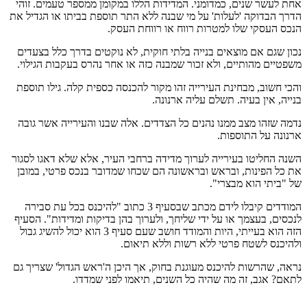
אחת לעשר שנים, כמדומני. המדידות הללו במקומן ממספר טעמים. זוהי
הדרך הבדוקה 'לעלות' על מי שבנה ללא התר תוספת בביתו או הגדיל את
הנכס העסקי שלו למטרות רווח או רווחת העסק.
נכון שגם אם מוצאים בנייה בלתי חוקית, לא נוקטים בדרך כלל בצעדים
משפטיים מהותיים, ולא זכור שמבנה כזה או אחר נהרס בעקבות הגילוי.
והכי חשוב, מבחינת העירייה זהו מקור להכנסה כספית קלה. גילו תוספת
בנייה, אין בעיה. תשלם עליה ארנונה.
נדמה שזהו מצב ממנו נהנים כל הצדדים. אלה שבנו והעירייה אשר גובה
ארנונה על התוספות.
השנה החליטו בעירייה לערוך מדידה ברחבי העיר, אלא שלא דאגו לסגור
את כל הפינות, ובראש ובראשונה הם שכחו שמדובר בנכס פרטי, במובן
של "ביתי הוא מבצרי".
המודדים קיבלו לידם מכתב שבסעיף 3 כתוב "להיכנס בכל עת סבירה
לנכסים, בעצמך או על ידי שליחך, ולערוך בהן בדיקות ומדידות". הסעיף
הזה הוא בעייתי, היות והמודד חושב שעם סעיף 3 הוא יכול להשיג גבול
ולהיכנס לשטח פרטי ללא רשות וללא תיאום.
נראה, שהרשות להיכנס מעוגנת בחוק, אך היכן ה'ראש הגדול' שצריך גם
לתאם? אגב, זה מה שהיה כל השנים, תיאמו לפני שמדדו.