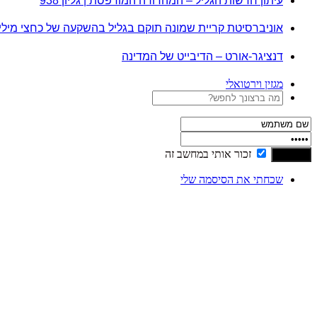
עיתון חדשות הגליל – המהדורה המודפסת | גליון 938
אוניברסיטת קריית שמונה תוקם בגליל בהשקעה של כחצי מיל
דנציגר-אורט – הדיבייט של המדינה
מגזין וירטואלי
זכור אותי במחשב זה
שכחתי את הסיסמה שלי