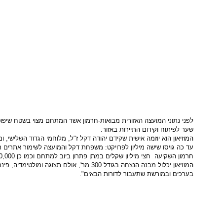
שער לפיתוח וקידום התיירות באזור.
המוזיאון הוא יוזמה אישית שקידם יהודה דקל ז"ל, מלוחמי הגדוד השלישי, ומי ששימש במשך 10 השנים האחרונות יו"ר הוועד המנהל של המועצה לשימור ופעל מתוך תחושת ש
חרמון השקיעה חצי מיליון שקלים במתן פתרון ביוב למתחם וכמו כן 400,000 שקלים להקמת מבנה שירותים שייתן מענה לכל המבקרים באזור בשיתוף עם היחידה להנצחת החייל במשרד הביטחון.
המוזיאון יכלול מבנה הנצחה בגודל 300 מ
בערכים ובמורשת שתעבור לדורות הבאים".