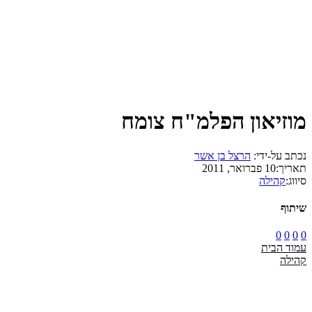
מוזיאון הפלמ"ח צומח
נכתב על-ידי:
הרצל בן אשר
תאריך:
10 פברואר, 2011
סיווג:
קהילה
שיתוף
0
0
0
0
עמוד הבית
קהילה