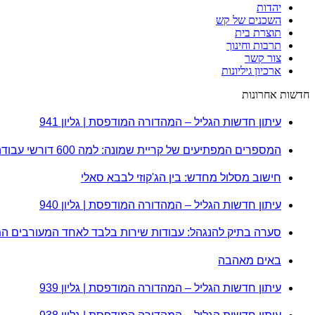
יהדות
השכנים של קש
תוצרת בית
תרבות וחינוך
צור קשר
ארכיון גיליונות
חדשות אחרונות
עיתון חדשות הגליל – המהדורה המודפסת | גליון 941
המספרים המפתיעים של קריית שמונה: למה 600 דורשי עבודה הם לא מה שחשבתם?
חישוב מסלול מחדש: בין הג'קוזי לבבא סאלי
עיתון חדשות הגליל – המהדורה המודפסת | גליון 940
סערה בתיק להנגהל: עבודות שירות בלבד לאחד המעורבים ה
באים מאהבה
עיתון חדשות הגליל – המהדורה המודפסת | גליון 939