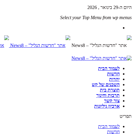
היום ה-29 בינואר , 2026
Select your Top Menu from wp menus
לעמוד הבית
חדשות
יהדות
השכנים של קש
תוצרת בית
תרבות וחינוך
צור קשר
ארכיון גיליונות
תפריט
לעמוד הבית
חדשות