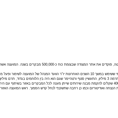
לפני נתוני המועצה האזורית מבואות-חרמון אשר המתחם מצוי ב
ליחות עמוקה להנצחת הקרב בנבי-יושע.
עד כה גויסו שישה מיליון לפרויקט: משפחת דקל והמועצה לשימור אתרים תרמה 3 מיליון, התעשיין סטף ורטהיימר שגם ה
ר', אולם תצוגה ומולטימדיה, פינת הנצחה ואודיטוריום וכמו כן רחבה שתשקיף לנחל קדש הסמוך. רא