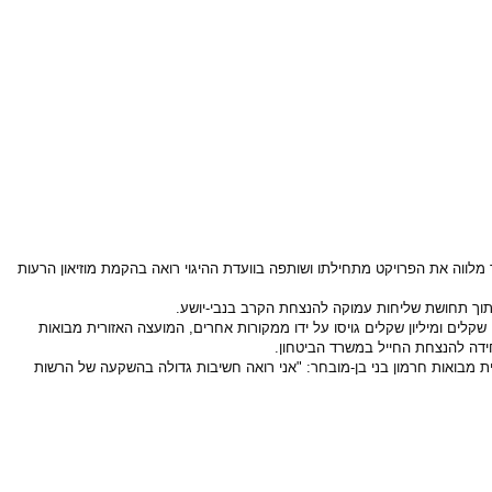
שטח שיפוטה, פוקדים את אתר המצודה שבצומת כוח כ-500,000 מבקרים בשנה. המועצה אשר מלווה את הפרויקט מתחילתו ושותפה בוועדת ההיגוי רואה בהקמת מוזיאון הרעות
וא היה בין הלוחמים בגדוד, תרם מיליון שקלים ומיליון שקלים גויסו על ידו ממקורות אחרים, המועצה האזורית מבואות
ש המועצה האזורית מבואות חרמון בני בן-מובחר: "אני רואה חשיבות גדולה בהשקעה של הרשות