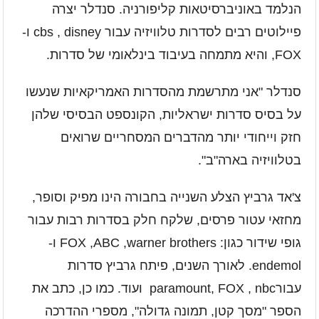
הנלמד באוניברסיטאות קליפורניה. סנדלר יצרה
פיילוטים רבים לסדרות טלוויזיה עבור
cbs , disney
ו
-
FOX,
והיא מתמחה בעיבוד בינלאומי של סדרות.
סנדלר "אני מתרשמת מהסדרות האמריקאיות שנעשו
על בסיס סדרות ישראליות, הקונספט הבסיסי שלהן
חזק וייחודי יותר מהדברים המסחריים שרואים
בטלוויזיה בארה"ב".
צ'אד גרביץ הצלע השנייה בחבורה הינו מפיק וסופר,
מחזאי עטור פרסים, שלקח חלק בסדרות רבות עבור
גופי שידור כגון
: FOX ,ABC ,warner brothers
ו
-
endemol.
לאורך השנים, פיתח גרביץ סדרות
עבור
paramount, FOX , nbc
ועוד. כמו כן, כתב את
הספר "מסך קטן, תמונה גדולה", מספרי ההדרכה