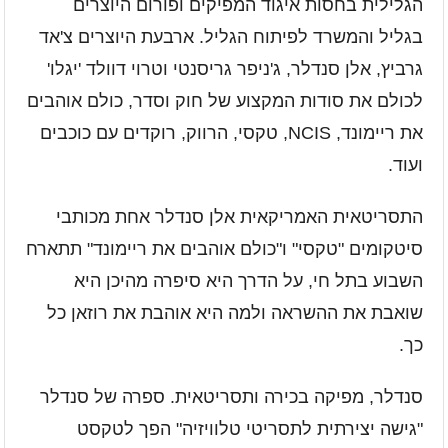
הגלילית בחסות איגוד המפיקים ופורום היוצרים
בגליל והמשרד לפיתוח הגליל. ארבעת היוצרים צ'אד
גרביץ, אלן סנדלר, ג'ניפר גריסנטי וטרוי דוולד 'יגלו'
לכולם את סודות המקצוע של חוק וסדר, כולם אוהבים
את ריימונד,
NCIS
, טקסי, הרווק, רוקדים עם כוכבים
ועוד.
התסריטאית האמריקאית אלן סנדלר אחת מכותבי
סיטקומים "טקסי" ו"כולם אוהבים את ריימונד" תתארח
השבוע בתל חי, על הדרך היא סיפרה מהיכן היא
שואבת את ההשראה ולמה היא אוהבת את רוזאן כל
כך.
סנדלר, מפיקה בכירה ותסריטאית. ספרה של סנדלר
"גישה יצירתית לתסריטי טלוויזיה" הפך לטקסט