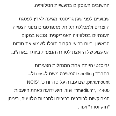
החשובים העוסקים בתעשיית הטלוויזיה.
שבועיים לפני שג'ן גריסנטי מגיעה לארץ לפסגת
היוצרים ולמכללת תל חי, מתפרסמים נתוני הצפייה
העונתיים בטלוויזיה האמריקנית:
NCIS
במקום
הראשון. ביום רביעי הקרוב תוכלו לשמוע את סודות
המקצוע של היועצת לסדרה הנצפית ביותר בארה"ב.
גריסנטי הייתה אחת המנהלות הצעירות
בחברת
spelling
והמשיכה משם ל
-cbs
ול
–
paramount,
שם עבדה על סדרות כ"
,
"
NCiS
4400
"
,
"
medium
"
"
ועוד, היא ידועה כאחת היועצות
המבוקשות לכותבים בכירים ולתכניות טלוויזיה, ביניהן
"חוק וסדר" ועוד.