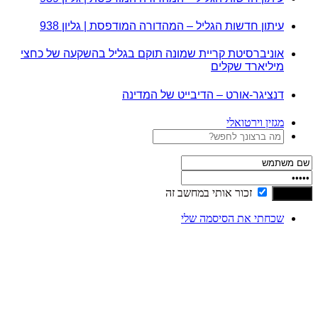
עיתון חדשות הגליל – המהדורה המודפסת | גליון 938
אוניברסיטת קריית שמונה תוקם בגליל בהשקעה של כחצי
מיליארד שקלים
דנציגר-אורט – הדיבייט של המדינה
מגזין וירטואלי
זכור אותי במחשב זה
שכחתי את הסיסמה שלי