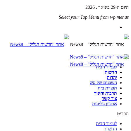
היום ה-29 בינואר , 2026
Select your Top Menu from wp menus
לעמוד הבית
חדשות
יהדות
השכנים של קש
תוצרת בית
תרבות וחינוך
צור קשר
ארכיון גיליונות
תפריט
לעמוד הבית
חדשות