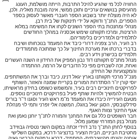
החוויה לכל מי שהגיע להיכל התרבות, הייתה מושלמת, העונג
מהעיסוק בנושאים ערכיים ותוכן ממשי, אינה מובנת מאליה. ולכן,
לא היה מוצלח יותר בשבוע הספר העברי מאשר לעסוק בספר
הספרים, התנ"ך ודווקא על ידי תינוקות של בית רבן.
מנהלי ומחנכות בתי הספר השונים לקחו את המשימה במלוא
הרצינות, ומרכז תקוותנו שימש אכסניה במהלך החודשים
לתלמידים ולמדריכים בלימודיהם.
רב העיר, הרב צפניה דרורי כיבד את המעמד בנוכחותו ושיבח
בדברי ברכתו את מערכת החינוך על כך שמתוכה מתמודדים
תלמידים בכישרון וידע רבים.
מנהל מתנ"ס תקוותנו דוד נבון המפיק את החידון זו השנה העשרים
ואחת, זכה לשבחים מפי כל הדוברים על הרמה, ההתמדה
והמקצועיות של החידון.
מנכ"ל מרכזי תקוותנו בארץ יגאל דנינו, כיבד וברך את המשתתפים.
יוסי קורן יו"ר הסתדרות המורים בקריית שמונה והאזור, השותף
לפרויקטים חינוכיים רבים בעיר, והמשמש כשופט בחידון מראשיתו,
הבטיח להמשיך ולהיות שותף פעיל בפרויקטים חינוכיים נוספים.
מטעם העירייה כיבדו את המעמד מ"מ ראש העיר וסגנו ד"ר בוריס
סידלקובסקי, הסגן יגאל בוזגלו, המשנה אלי זפרני ותמי לוי מנהלת
אגף החינוך וצוות האגף.
חבר השופטים כלל גם את המחנך והמורה לתנ"ך יוחנן נאמן ואת
מנהל בנק המזרחי שמעון מלול.
בנוסף לחתן התנ"ך נדב דוידי זכתה במקום השני נטסיה גבוזידב
מחטיבת הביניים, הבית הצעיר בדנציגר-דרכא, במקום השלישי
אוחנה יהונתן מהישיבתית- המתמיד- דרכא ובמקום הרביעי גאיה