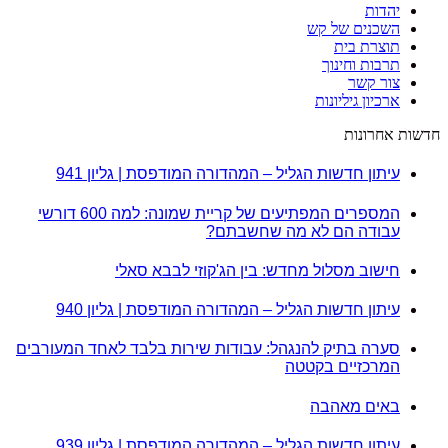
יהדות
השכנים של קש
תוצרת בית
תרבות וחינוך
צור קשר
ארכיון גיליונות
חדשות אחרונות
עיתון חדשות הגליל – המהדורה המודפסת | גליון 941
המספרים המפתיעים של קריית שמונה: למה 600 דורשי
עבודה הם לא מה שחשבתם?
חישוב מסלול מחדש: בין הג'קוזי לבבא סאלי
עיתון חדשות הגליל – המהדורה המודפסת | גליון 940
סערה בתיק להנגהל: עבודות שירות בלבד לאחד המעורבים
המרכזיים בקטטה
באים מאהבה
עיתון חדשות הגליל – המהדורה המודפסת | גליון 939