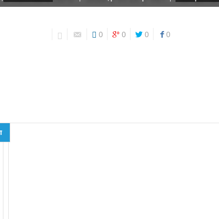
0
0
0
0
ד