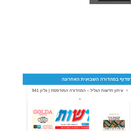
פדוף במהדורה השבועית האחרונה
עיתון חדשות הגליל – המהדורה המודפסת | גליון 941