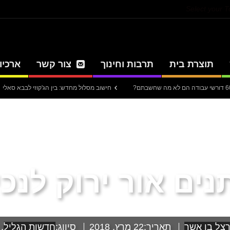
Select your 
תוצרת בית
תרבות וחינוך
צור קשר
ארכיון
חישוב מסלול מחדש: בין הג'קוזי לבבא סאלי
עית
נים אור ירוק לנכ
צל בן אשר
תאריך:
22 מרץ, 2018
סיווג:
חדשות הגליל
,