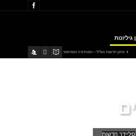
 גיליונות
ון חדשות הגליל – המהדורה המודפסת | גליון 940
סערה בתיק להנגהל: עבודות שי
ים
סליידר חדשות