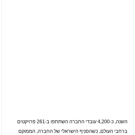
עיתון חדשות הגליל – המהדורה המודפסת | גליון 939
עיתון חדשות הגליל – המהדורה המודפסת | גליון 938
אוניברסיטת קריית שמונה תוקם בגליל בהשקעה של כחצי מיליארד
שקלים
דנציגר-אורט – הדיבייט של המדינה
השנה, כ-4,200 עובדי החברה השתתפו ב-261 פרויקטים
ברחבי העולם, כשהסניף הישראלי של החברה, הממוקם