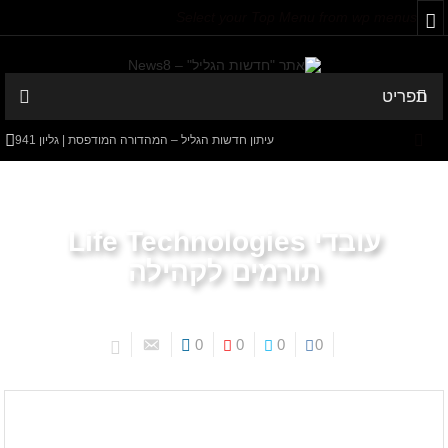
Select your Top Menu from wp menus
תפריט
עיתון חדשות הגליל – המהדורה המודפסת | גליון 941
המספרים המפתיעים של קריית שמונה: למה 600 דורשי עבודה הם לא
מה שחשבתם?
עובדי Life Technologies
חישוב מסלול מחדש: בין הג'קוזי לבבא סאלי
תורמים לקהילה
עיתון חדשות הגליל – המהדורה המודפסת | גליון 940
סערה בתיק להנגהל: עבודות שירות בלבד לאחד המעורבים המרכזיים
0
0
0
0
בקטטה
קהילה
עמוד הבית
באים מאהבה