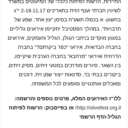
התיירות, הרשות לפיתוח כלכלי של המיעוטים במשרד
לשיווין חברתי וענף הזית בתאריכים 2-19.11.17 י"ג
בחשוון- א בכסלו תשע"ח בסימן "עץ אחד, שפע של
תרבויות". במהלך הפסטיבל יתקיימו אירועים גליליים
במגוון מוקדים ברחבי הגולן, הגליל והעמקים, אירועים
בחברה הבדואית, אירועי "כפר ביקרתם?" בחברה
הדרוזית ואירועי "מרחבא" בחברה הערבית שיקיימו,
בין השאר, סיורים מודרכים במטעי זיתים, מסיק זיתים,
ביקורים בבתי בד, סדנאות ייצור שמן זית, דוכנים
ומאכלים אותנטיים ומופעים לכל המשפחה.
ללו"ז האירועים המלא, פרטים נוספים והרשמה:
http://olivefest.org.il/
או בפייסבוק: הרשות לפיתוח
הגליל-הדף הרשמי