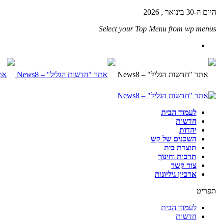
היום ה-30 בינואר , 2026
Select your Top Menu from wp menus
לעמוד הבית
חדשות
יהדות
השכנים של קש
תוצרת בית
תרבות וחינוך
צור קשר
ארכיון גיליונות
תפריט
לעמוד הבית
חדשות