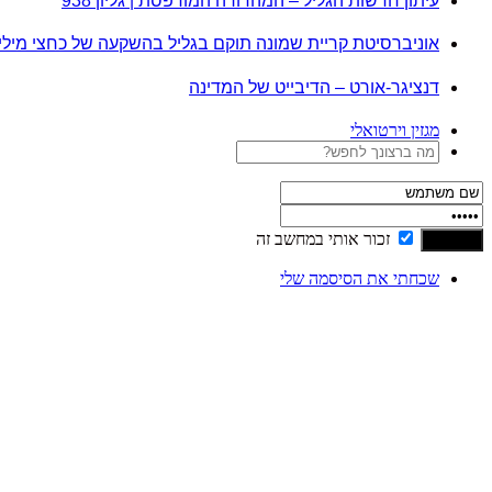
עיתון חדשות הגליל – המהדורה המודפסת | גליון 938
אוניברסיטת קריית שמונה תוקם בגליל בהשקעה של כחצי מיל
דנציגר-אורט – הדיבייט של המדינה
מגזין וירטואלי
זכור אותי במחשב זה
שכחתי את הסיסמה שלי