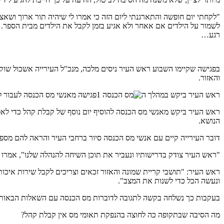
"לקחתי יום חופשה והתארגנתי ליום הזה כי אמרו לי שיהיה תור ארוך ושא
לשמור על הילדים אם אאחר ולא אגיע בזמן לקבל את הילדים מבית הספר. ב
רגע…
בפגישה שקיימו השבוע ראש העיר ניסים מלכה, מנכ"ל העירייה אשכול שוקרו
והאזור.
ראש העיר ביקש במהלך ה
פגישה מאנשי מס הכנסה לעבור למ
ראש העיר ביקש מאנשי מס הכנסה להוסיף יום נוסף של קבלת קהל כדי לא
הנושא.
דובר העירייה קיים עם אנשי מס הכנסה סיור ברחבי העיר והראה להם מס
"ראש העיר צודק בדרישותיו ונעביר את תוכן השיחה להנהלה שלנו", אמרו
ראש העיר: "תושבי קריית שמונה והאזור זכאים וצריכים לקבל שירות איכ
ונעשה הכל כדי לשנות את המצב".
בעקבות כך נשלחה בקשה לתגובה לדוברות מס הכנסה עם השאלות הבאות: ביום ראשון השבוע (29.1.17) , בלי שום הודעה מוקדמת לציבו
מה הסיבה שבתקופה כה לחוצה בהנפקת תאומי מס אין קבלת קהל?