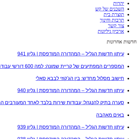
יהדות
השכנים של קש
תוצרת בית
תרבות וחינוך
צור קשר
ארכיון גיליונות
חדשות אחרונות
עיתון חדשות הגליל – המהדורה המודפסת | גליון 941
המספרים המפתיעים של קריית שמונה: למה 600 דורשי עבודה הם לא מה שחשבתם?
חישוב מסלול מחדש: בין הג'קוזי לבבא סאלי
עיתון חדשות הגליל – המהדורה המודפסת | גליון 940
סערה בתיק להנגהל: עבודות שירות בלבד לאחד המעורבים ה
באים מאהבה
עיתון חדשות הגליל – המהדורה המודפסת | גליון 939