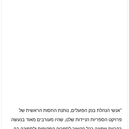
בקטטה
באים מאהבה
עיתון חדשות הגליל – המהדורה המודפסת | גליון 939
עיתון חדשות הגליל – המהדורה המודפסת | גליון 938
אוניברסיטת קריית שמונה תוקם בגליל בהשקעה של כחצי מיליארד
שקלים
"אנשי הנהלת בנק הפועלים, נותנת החסות הראשית של
פרויקט הספריות הניידות שלנו, שהיו מעורבים מאוד בנעשה
בקריית שמונה בכל הקשור לספריה המקומית ולתמיכה בה,