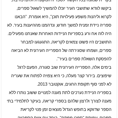
ביקשו לוודא שתושבי העיר יוכלו להמשיך לשאול ספרים,
לקרוא וליהנות משפע פעילויות תוכן", היא אומרת. "הבאנו
ספריה ניידת זמנית למשך חודש, ונדהמנו מההיענות בעיר. לא
היה לזה אח ורע בספריות הניידות האחרות שאנחנו מפעילים.
התושבים היו פשוט צמאים לקריאה, התגעגעו למבחר
ספרים, ושמחו שסגירתה של הספרייה העירונית לא הביאה
להפסקת השאלת ספרים בעיר".
בימים אלה, הספרייה העירונית שוב סגורה, הפעם לרגל
שיפוצים. בירור קצר מעלה, כי היא צפויה לפתוח את שעריה
לא לפני סוף תקופת החגים, אוקטובר 2013.
בספריה הניידת נערכים לתת מענה למנויים ששוב נותרו ללא
מענה לצורך ולרצון שלהם בספרי קריאה, בעיקר לתלמידי בתי
הספר שדווקא בחופש הגדול מוצאים זמן פנוי לקריאת
ספרים. עמותת "ספרי מפתח", ביחד עם צוות הספרייה