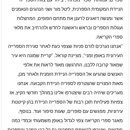
הניידת המקומית הספרנית, ליטל מור ושני הנהגים הנאמנים
אשר ומנשה דואגים לרענן את מתחם הפופים, המחצלות
ועגלות הספרים ובראש וראשונה לחדש ולהרחיב את מלאי
ספרי הקריאה.
"אנחנו נערכים לזרם פניות שצפוי כעת לאחר סגירת הספרייה
העירונית באופן זמני", מציינת קוראל. "קריית שמונה היא עיר
שמאוד קרובה ללבנו, התרגשנו מאוד לראות את אלפי
האנשים שהגיעו אל הספרייה הניידת הזמנית ולאחר מכן,
מאות המנויים שהצטרפו לספריה הניידת הקבועה. אנחנו
מעריכים שיהיה רבים שיצטרפו אלינו במהלך חודשי הקיץ, אז
צפויות פעילויות תוכן רבות של הספרייה הניידת בהן קייטנות
עירוניות, מפגשים עם סופרים, שעות סיפור ועוד. בנוסף,
מאגר ספרי הקריאה צפוי לגדול באופן משמעותי וכמדי כמה
חודשים, יצטרפו לרשימת הספרים גם כל רבי המכר והספרים