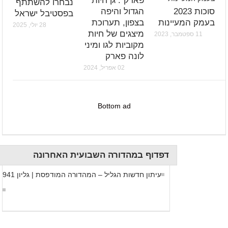
פארק": גן חיות
נבחרו להשתתף
סוכות 2023
הגדול והיפה
בפסטיבל ישראל
בעמק המעיינות
בצפון, תערוכת
28 יולי, 2025
מיצגים של חיות
11 ספטמבר, 2023
מקוביות לגו ומיני
לונה פארק
02 אפריל, 2024
Bottom ad
דפדוף במהדורה השבועית האחרונה
עיתון חדשות הגליל – המהדורה המודפסת | גליון 941