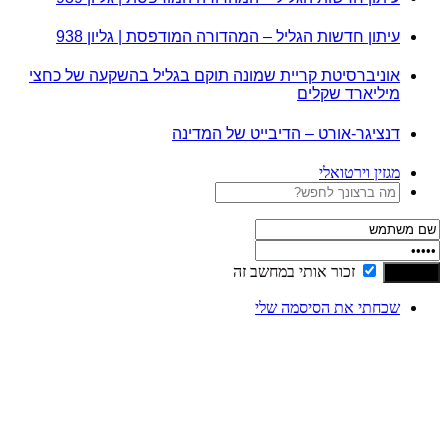
עיתון חדשות הגליל – המהדורה המודפסת | גליון 938
אוניברסיטת קריית שמונה תוקם בגליל בהשקעה של כחצי
מיליארד שקלים
דנציגר-אורט – הדיבייט של המדינה
מגזין וירטואלי
זכור אותי במחשב זה
שכחתי את הסיסמה שלי