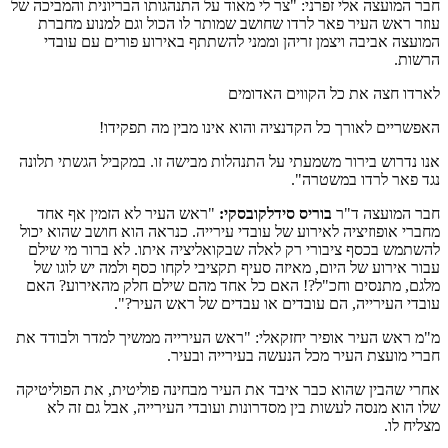
חבר המועצה אלי זפרני: "צר לי מאוד על התנהגותו הבריונית והמביכה של
עוזר ראש העיר פאר לרדו שחושב שמותר לו הכול וגם למנוע מחברת
המועצה אביבה ויצמן זריהן וממני להשתתף באירוע פורים עם עובדי
הרשות.
לארדו חצה את כל הקווים האדומים
האפשריים לאורך כל הקדנציה והוא אינו מבין מה תפקידו!
אנו נדרוש בירור משמעתי על התנהלות מבישה זו. במקביל הגשתי תלונה
נגד פאר לרדו במשטרה".
חבר המועצה ד"ר
בוריס סידלקובסקי:
"ראש העיר לא הזמין אף אחד
מחברי אופוזיציה לאירוע של עובדי עירייה. כנראה הוא חושב שהוא יכול
להשתמש בכסף ציבורי רק לאלה שבקואליציה איתו. לא ברור מי שילם
עבור אירוע של היום, מאיזה סעיף תקציבי לקחו כסף ולמה יש לוגו של
מלגם, מתנסים וחכ"ל?! האם כל אחד מהם שילם חלק מהאירוע? האם
עובדי העירייה, הם עובדים או עבדים של ראש העיר?".
מ"מ ראש העיר אופיר יחזקאלי: "ראש העירייה ממשיך למדר ולבודד את
חברי מועצת העיר מכל הנעשה בעירייה ובעיר.
אחרי שהבין שהוא כבר איבד את העיר מבחינה פוליטית, את הפוליטיקה
שלו הוא מנסה לעשות בין מסדרונות ועובדי העירייה, אבל גם זה לא
מצליח לו.