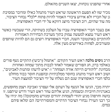
אחרי שהפגינו נוכחות, יצאו השניים מהאולם.
נזכיר שזו לא הפעם הראשונה שראש העיר מתנהל כאילו ומדובר במסיבת
גן של חבריו ולא אירוע ציבורי האמור להיות פתוח *לכל* נבחרי הציבור,
מה עוד שהיום, רוב הציבור מיוצג דווקא על ידי חברי האופוזיציה.
אם בעבר חברי האופוזיציה עברו על העלבון בשתיקה, הרי שעכשיו כאשר
ראש העיר נמצא למעשה עמוק בתוך מערכת הבחירות האמורות
להתקיים באוקטובר השנה, חברי האופוזיציה רוצים גם הם להיות שותפים
ומעורבים, לפחות באירועים מעין אלה.
הרב
ניסים מלכה
ראש העיר הקודם: "אתמול (רביעי) התקיים נשף פורים
באולמי ברון, חג הפורים שאמור לאחד לבבות מתוך שמחה ואחדות
מבחינת "ליהודים הייתה אורה ושמחה" ו-"איש לרעהו ומתנות לאביונים",
ושוב ראש העיר מתנהג בחוסר ממלכתיות ובהפגנת חוסר כבוד מוחלט
כלפי חברי האופוזיציה שגם הם נשלחו על ידי הציבור למועצת העיר.
יתרה מכך, הגיעו אל הנשף על דעתם אלי זעפרני ואביבה ויצמן מחופשים,
באנרגיות חיוביות ובשמחה, הגיע אליהם עוזר ראש העיר ודרש שיתפנו. זו
בושה וחרפה! מגיע יהודי לשמחת יהודים ומגורש מהמקום?! מה יגידו על
כך רבני העיר? נבחרי הציבור הדתיים והמסורתיים? הם ימלאו פיהם
במים.