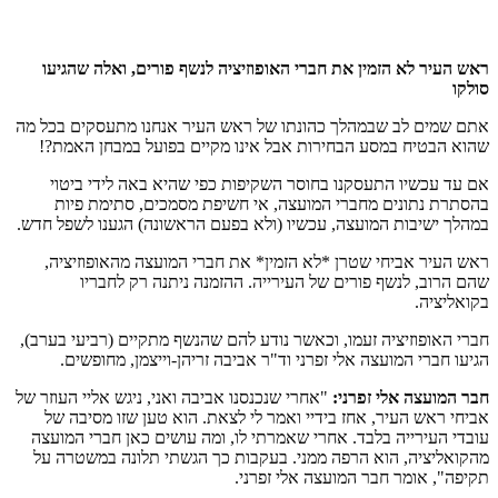
ראש העיר לא הזמין את חברי האופוזיציה לנשף פורים, ואלה שהגיעו
סולקו
אתם שמים לב שבמהלך כהונתו של ראש העיר אנחנו מתעסקים בכל מה
שהוא הבטיח במסע הבחירות אבל אינו מקיים בפועל במבחן האמת?!
אם עד עכשיו התעסקנו בחוסר השקיפות כפי שהיא באה לידי ביטוי
בהסתרת נתונים מחברי המועצה, אי חשיפת מסמכים, סתימת פיות
במהלך ישיבות המועצה, עכשיו (ולא בפעם הראשונה) הגענו לשפל חדש.
ראש העיר אביחי שטרן *לא הזמין* את חברי המועצה מהאופוזיציה,
שהם הרוב, לנשף פורים של העירייה. ההזמנה ניתנה רק לחבריו
בקואליציה.
חברי האופוזיציה זעמו, וכאשר נודע להם שהנשף מתקיים (רביעי בערב),
הגיעו חברי המועצה אלי זפרני וד"ר אביבה זריהן-וייצמן, מחופשים.
חבר המועצה אלי זפרני:
"אחרי שנכנסנו אביבה ואני, ניגש אליי העוזר של
אביחי ראש העיר, אחז בידיי ואמר לי לצאת. הוא טען שזו מסיבה של
עובדי העירייה בלבד. אחרי שאמרתי לו, ומה עושים כאן חברי המועצה
מהקואליציה, הוא הרפה ממני. בעקבות כך הגשתי תלונה במשטרה על
תקיפה", אומר חבר המועצה אלי זפרני.