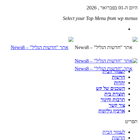
היום ה-01 בפברואר , 2026
Select your Top Menu from wp menus
לעמוד הבית
חדשות
יהדות
השכנים של קש
תוצרת בית
תרבות וחינוך
צור קשר
ארכיון גיליונות
תפריט
לעמוד הבית
חדשות