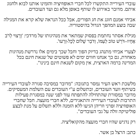
עובדי העירייה התקשרו לכל חברי האופוזיציה והזמינו אותנו לבוא ולחגוג
איתם. מדובר באירוע לו שותף באופן מלא גם ועד העובדים.
אביחי אמנם חוגג את חג הפורים, אבל ככל הנראה שלא קרא את המגילה
שבה בוצע המהפך הגדול בהיסטוריה.
מגילת אסתר נחתמת בפסוק שמתאר את מנהיגותו של מרדכי: 'וְרָצוּי לְרֹב
אֶחָיו–דֹּרֵשׁ טוֹב לְעַמּוֹ, וְדֹבֵר שָׁלוֹם לְכָל-זַרְעו'.
לצערי אביחי מתנהג בדיוק הפוך וחבל שכך בימים אלו נדרשת מנהיגות
מאחדת, גם כך אנחנו חווים ימים לא פשוטים של שנאת חינם בכל
המדינה ברמה הארצית, אין מקום לשנאת חינם בינינו".
מלשכת ראש העיר נמסר בתגובה: "מדובר במסיבה סגורה לעובדי העירייה
בשיתוף וועד העובדים, ובתשלום ע"י העובדים עם השלמת המעסיקים.
מדובר במסורת שהתחילה להתפתח עוד לפני שנה במסגרת פעילות
התרבות לעובדי העירייה והתאגידים, ללא חברי מועצה. חבל שחברי
האופוזיציה זפרני וזריהן הגיעו ללא הזמנה וללא תשלום על מנת לבצע
פוליטיקה זולה על גבי העובדים".
רק נדגיש שהיו חברי מועצה מהקואליציה.
כתב: הרצל בן אשר.