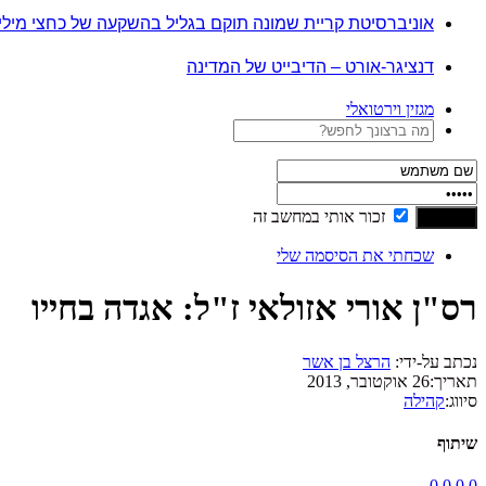
אוניברסיטת קריית שמונה תוקם בגליל בהשקעה של כחצי מיל
דנציגר-אורט – הדיבייט של המדינה
מגזין וירטואלי
זכור אותי במחשב זה
שכחתי את הסיסמה שלי
רס"ן אורי אזולאי ז"ל: אגדה בחייו
נכתב על-ידי:
הרצל בן אשר
תאריך:
26 אוקטובר, 2013
סיווג:
קהילה
שיתוף
0
0
0
0