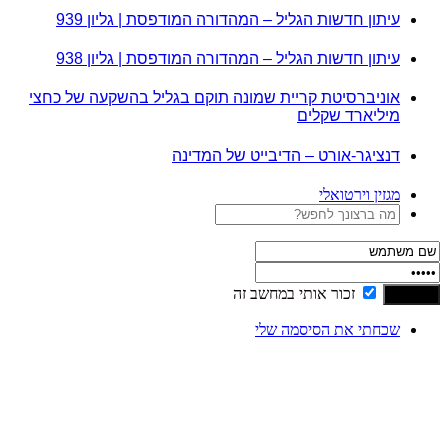
עיתון חדשות הגליל – המהדורה המודפסת | גליון 939
עיתון חדשות הגליל – המהדורה המודפסת | גליון 938
אוניברסיטת קריית שמונה תוקם בגליל בהשקעה של כחצי
מיליארד שקלים
דנציגר-אורט – הדיבייט של המדינה
מגזין וירטואלי
זכור אותי במחשב זה
שכחתי את הסיסמה שלי