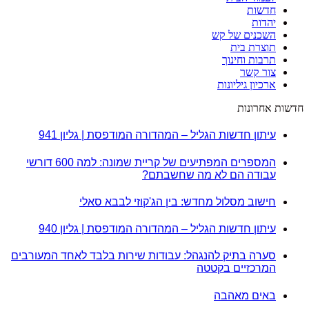
חדשות
יהדות
השכנים של קש
תוצרת בית
תרבות וחינוך
צור קשר
ארכיון גיליונות
חדשות אחרונות
עיתון חדשות הגליל – המהדורה המודפסת | גליון 941
המספרים המפתיעים של קריית שמונה: למה 600 דורשי
עבודה הם לא מה שחשבתם?
חישוב מסלול מחדש: בין הג'קוזי לבבא סאלי
עיתון חדשות הגליל – המהדורה המודפסת | גליון 940
סערה בתיק להנגהל: עבודות שירות בלבד לאחד המעורבים
המרכזיים בקטטה
באים מאהבה