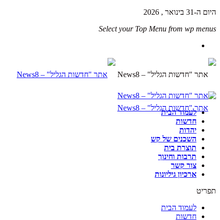
היום ה-31 בינואר , 2026
Select your Top Menu from wp menus
לעמוד הבית
חדשות
יהדות
השכנים של קש
תוצרת בית
תרבות וחינוך
צור קשר
ארכיון גיליונות
תפריט
לעמוד הבית
חדשות