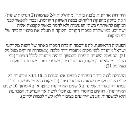
היחידות אחרונות ב'בנה ביתך', מתחלקות ל-2 פעימות (2 הגרלות שונות),
וזאת כחלק מהפקת הלקחים במנת השיווק הקודמת, ובכדי לאפשר לבני
המקום להשתתף בשתי הפעימות ולא להמר באשר לקבוצה אליה
ישתייכו, כמו שקרה במכרז הקודם. חלוקה זו תעלה את סיכויי הזכייה של
בני המקום.
הפעימה הראשונה, לה פורסמה חוברת המכרז באתר של רשות מקרקעי
ישראל מיועדת לבני מקום מחוסרי דיור בלבד! (משפחות ורווקים מעל גיל
21). הפעימה השנייה תיפתח בהמשך ותהיה מיועדת לכלל הציבור (בני
מקום, מי שאינו בן מקום, מחוסרי דיור, משפרי דיור, משפחות ורווקים
מעל גיל 21).
ההגרלה לבנה ביתך הפתוחה בימים אלו נסגרת ב- 30.1.16 ומיועדת רק
לבני מקום מקריית שמונה מחוסרי דיור. (בן מקום הוא מי שרשום בת"ז
במתגורר בקריית שמונה ב 3 שנים האחרונות ברצף או ב 4 מתוך 10 שנים
האחרונות). רווקים מחוסרי דיור גם יוכלו לגשת אך העדיפות המכרעת
היא למשפחות (זוג נשוי/ידועים בציבור ללא קשר לכמות ילדים).