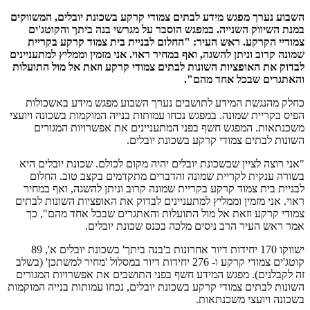
השבוע נערך מפגש מידע לבתים צמודי קרקע בשכונת יובלים, המשווקים
במנת השיווק השנייה. במפגש הוסבר על מגרשי בנה ביתך והקוטג'ים
צמודיי הקרקע. ראש העיר: "החלום לבניית בית צמוד קרקע בקריית
שמונה קרוב וניתן להשגה, ואף במחיר ראוי. אני מזמין וממליץ למתעניינים
לבדוק את האופציות השונות לבתים צמודי קרקע וזאת אל מול התועלות
והאתגרים שבכל אחד מהם".
כחלק מהנגשת המידע לתושבים נערך השבוע מפגש מידע באשכולות
הפיס בקריית שמונה. במפגש נכחו עמותות בנייה המוקמות בשכונה ויועצי
משכנתאות. המפגש חשף בפני המתעניינים את אפשרויות המגורים
השונות לבתים צמודי קרקע בשכונת יובלים.
"אני רוצה לציין שבשכונת יובלים יהיה מקום לכולם. שכונת יובלים היא
בשורה ענקית לקריית שמונה והדברים מתקדמים בקצב טוב. החלום
לבניית בית צמוד קרקע בקריית שמונה קרוב וניתן להשגה, ואף במחיר
ראוי. אני מזמין וממליץ למתעניינים לבדוק את האופציות השונות לבתים
צמודי קרקע וזאת אל מול התועלות והאתגרים שבכל אחד מהם", כך
אמר ראש העיר הרב ניסים מלכה בכנס שכונת יובלים.
ישווקו 170 יחידות דיור אחרונות ב'בנה ביתך' בשכונת יובלים א', 89
קוטג'ים צמודי קרקע ו- 276 יחידות דיור במסלול 'מחיר למשתכן' (בשלב
זה לקבלנים). מפגש המידע חשף בפני התושבים את אפשרויות המגורים
השונות לבתים צמודי קרקע בשכונת יובלים, נכחו עמותות בנייה המוקמות
בשכונה ויועצי משכנתאות.