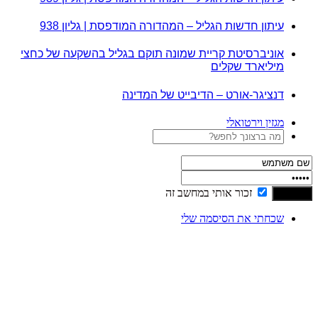
עיתון חדשות הגליל – המהדורה המודפסת | גליון 938
אוניברסיטת קריית שמונה תוקם בגליל בהשקעה של כחצי
מיליארד שקלים
דנציגר-אורט – הדיבייט של המדינה
מגזין וירטואלי
זכור אותי במחשב זה
שכחתי את הסיסמה שלי