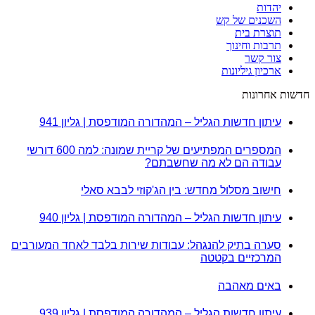
יהדות
השכנים של קש
תוצרת בית
תרבות וחינוך
צור קשר
ארכיון גיליונות
חדשות אחרונות
עיתון חדשות הגליל – המהדורה המודפסת | גליון 941
המספרים המפתיעים של קריית שמונה: למה 600 דורשי
עבודה הם לא מה שחשבתם?
חישוב מסלול מחדש: בין הג'קוזי לבבא סאלי
עיתון חדשות הגליל – המהדורה המודפסת | גליון 940
סערה בתיק להנגהל: עבודות שירות בלבד לאחד המעורבים
המרכזיים בקטטה
באים מאהבה
עיתון חדשות הגליל – המהדורה המודפסת | גליון 939