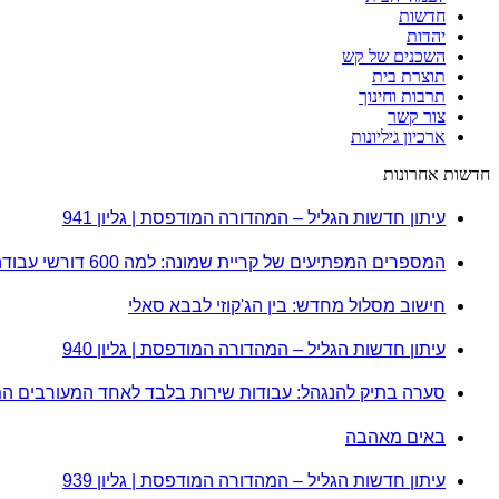
חדשות
יהדות
השכנים של קש
תוצרת בית
תרבות וחינוך
צור קשר
ארכיון גיליונות
חדשות אחרונות
עיתון חדשות הגליל – המהדורה המודפסת | גליון 941
המספרים המפתיעים של קריית שמונה: למה 600 דורשי עבודה הם לא מה שחשבתם?
חישוב מסלול מחדש: בין הג'קוזי לבבא סאלי
עיתון חדשות הגליל – המהדורה המודפסת | גליון 940
סערה בתיק להנגהל: עבודות שירות בלבד לאחד המעורבים ה
באים מאהבה
עיתון חדשות הגליל – המהדורה המודפסת | גליון 939