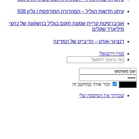
עיתון חדשות הגליל – המהדורה המודפסת | גליון 938
אוניברסיטת קריית שמונה תוקם בגליל בהשקעה של כחצי
מיליארד שקלים
דנציגר-אורט – הדיבייט של המדינה
מגזין וירטואלי
זכור אותי במחשב זה
שכחתי את הסיסמה שלי