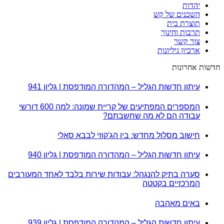
יהדות
השכנים של קש
תוצרת בית
תרבות וחינוך
צור קשר
ארכיון גיליונות
חדשות אחרונות
עיתון חדשות הגליל – המהדורה המודפסת | גליון 941
המספרים המפתיעים של קריית שמונה: למה 600 דורשי
עבודה הם לא מה שחשבתם?
חישוב מסלול מחדש: בין הג'קוזי לבבא סאלי
עיתון חדשות הגליל – המהדורה המודפסת | גליון 940
סערה בתיק להנגהל: עבודות שירות בלבד לאחד המעורבים
המרכזיים בקטטה
באים מאהבה
עיתון חדשות הגליל – המהדורה המודפסת | גליון 939