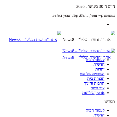
היום ה-30 בינואר , 2026
Select your Top Menu from wp menus
לעמוד הבית
חדשות
יהדות
השכנים של קש
תוצרת בית
תרבות וחינוך
צור קשר
ארכיון גיליונות
תפריט
לעמוד הבית
חדשות