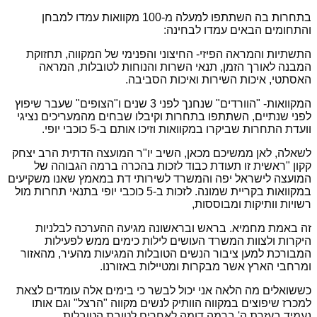
בתחרות בה השתתפו למעלה מ-100 מקוואות עמדו למבחן
והתחומים הבאים עמדו לבחינה:
התשתיות והמראה הפיזי- החיצוני והפנימי של המקווה, תחזוקת
המבנה לאורך הזמן, תנאי השרות והנוחות לטובלות, המראה
האסתטי, איכות השירות ואיכות הסביבה.
המקוואות- "הוורדים" שנחנך לפני 3 שנים ו"הצופים" שעבר שיפוץ
לפני שנתיים, השתתפו בתחרות וקיבלו שבחים מהמעריכים נציגי
וועדת התחרות שביקרו במקוואות וזיכו אותם ב-5 כוכבי יופי.
לשאלה, לאן ממשיכם מכאן, השיב יו"ר המועצה הדתית הרב יצחק
קקון "ראשית זו תעודת כבוד לזכות בהכרה ברמה הגבוהה של
המועצה לישראל יפה והמשרד לשירותי דת במאמץ שאנו משקיעים
במקוואות בקריית שמונה. לזכות ב-5 כוכבי יופי בתנאי תחרות מול
רשויות וותיקות ומבוססות,
זה באמת מחמיא. בראש ובראשונה מגיעה ההערכה לבלניות
היקרות ולצוות המשרד העושים לילות כימים ממש לפעילות
המבורכת למען ציבור הנשים הטובלות המגיעות מהעיר, מהאזור
ומרחבי הארץ אשר מבקרות ומטיילות באזורנו.
כששואלים מה הלאה אני יכול לבשר כי בימים אלה עומדים לצאת
למכרז שיפוצים במקווה הוותיק לנשים מקווה "הרצל" וגם אותו
נעמיד בעזרת ה' ברמה דומה לאחרים לטובת הטובלות.