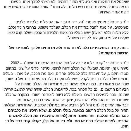
שאבטל את התלונה ואני ביטלתי מתוך רחמים, לא רציתי לסבך אותו. בפעם
הבאה שתהיה אלימות נגדנו נגיש תלונה ולא נוותר", אומר הווטרינר שנפגשנו איתו
דקות אחרי האירוע.
ד"ר ברוניסלב מוסיף ואומר: "העירייה תגביר את הפעילות בלכידת כלבים
משוטטים. על מנת לקבל בחזרה את הכלב, שנלכד משוטט ברחבי העיר (כלב
ללא מלווה וללא רצועה) יישא בעליו בהוצאות הלכידה והאכסון וישלם קנס 500
שקלים על פי החוק עזר לקריית שמונה".
– מה קורה כשמעבירים כלב לאדם אחר ולא מדווחים על כך לווטרינר של
הרשות המקומית?
ד"ר ברוניסלב: "קודם כל זו עבירה על חוק הסדרת הפיקוח התשס"ג – 2002
סעיף 8 (ה) האומר, שבעליו של הכלב ידווח לרופא וטרינר עירוני על שינוי במקום
מגוריו הקבוע, על העברת כלב לבעלים אחרים, ואם מת הכלב, על מותו. בעלים
חדשים של הכלב חייבים לקבל רישיון להחזקת הכלב מרופא ווטרינר של הרשות,
שבה הם מתגוררים. במידה ולא נעשה כך, אחראיות על הכלב מוטלת על
הבעלים הרשמיים, עם כל הכרוך בכך.
לדוגמה
: הכלב, שהיה שייך לתושב קריית
שמונה, עבר לבעלים חדשים באילת ללא דיווח לווטרינר רשותי. במקרה שהכלב
ישתחרר ויברח מהבעלים החדשים, ינשך או ישרוט איש ברחוב, יגרום נזק
לבריאות האדם או (חס וחלילה) הדביק אותו במחלת הכלבת, האחראיות המלאה
תהיה על בעל הכלב הרשום במאגר.
בעלי הכלבים, שלא חיסנו את כלביהם
כנגד מחלת הכלבת יותר משנה אחת (למרות שהעבירו את הכלב לאנשים
אחרים, למרות שכלב ברח או מת, ולא דיווחו אל כך), יקבלו קנס כבד על פי
חוק.