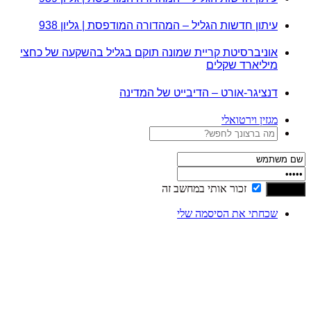
עיתון חדשות הגליל – המהדורה המודפסת | גליון 938
אוניברסיטת קריית שמונה תוקם בגליל בהשקעה של כחצי
מיליארד שקלים
דנציגר-אורט – הדיבייט של המדינה
מגזין וירטואלי
זכור אותי במחשב זה
שכחתי את הסיסמה שלי