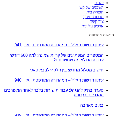
יהדות
השכנים של קש
תוצרת בית
תרבות וחינוך
צור קשר
ארכיון גיליונות
חדשות אחרונות
עיתון חדשות הגליל – המהדורה המודפסת | גליון 941
המספרים המפתיעים של קריית שמונה: למה 600 דורשי
עבודה הם לא מה שחשבתם?
חישוב מסלול מחדש: בין הג'קוזי לבבא סאלי
עיתון חדשות הגליל – המהדורה המודפסת | גליון 940
סערה בתיק להנגהל: עבודות שירות בלבד לאחד המעורבים
המרכזיים בקטטה
באים מאהבה
עיתון חדשות הגליל – המהדורה המודפסת | גליון 939