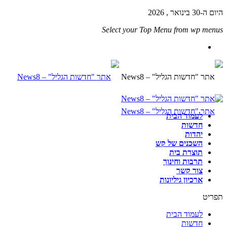
היום ה-30 בינואר , 2026
Select your Top Menu from wp menus
לעמוד הבית
חדשות
יהדות
השכנים של קש
תוצרת בית
תרבות וחינוך
צור קשר
ארכיון גיליונות
תפריט
לעמוד הבית
חדשות