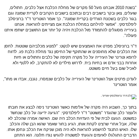
"בשנת 2010 אובחנו מעל 50 מקרים של מחלת הכלבת אצל כלבים, חתולים,
שועלים, צאן ובקר בישובים רבים ובתוכם בישובים הקרובים לקריית שמונה וגם
בגור כלבים בשכונת הוורדים בקריית שמונה". כך אומר הווטרינר ד"ר ברוניסלב
ליפלנדסקי. "אפשר להילחם במחלת הכלבת אם מצייתים להוראות. אנחנו
בעירייה מסוגלים להתמודד מול הכלבת ויהיה קל יותר אם התושבים ישתפו איתנו
פעולה".
ד"ר ברוניסלב מפרט את האמצעים שיש לנקוט: "למנוע מכלביהם שוטטות. לחסן
את הכלבים שלא מחוסנים או שהתוקף של החיסון נגד מחלת כלבת פג. לדווח
לרופא וטרינר של העירייה על כל מקרה תקיפה של כלבים וחתולים או חיות
אחרות בבני אדם או בחיות בית. לדרוש מילדים לא להתקרב, לא ללטף ולא
לאכיל שום בעל חיים משוטט.
לעדכן פרטים אצל הווטרינר של העירייה על כלבים שנמסרו, נגנבו,
אבדו או מתו",
אומר הווטרינר
.
בתוך כך, השבוע היה מקרה של אלימות כאשר הווטרינר ניסה לבצע את חובתו
ולעצור כלב שהוגדר "משוטט" ד"ר ליפלנדסקי: "הגיעה ידיעה על כלב שנחשד
כמשוטט. הגענו לבית של פי העדויות הכלב היה שם. האישה אמרה שהכלב לא
שלה, אבל אחרי שרצינו לקחת אותו, הגיע בחור שאמר שהוא הבן שלה והכלב
שלו. האיש התנגד להישמע להוראות ולא היה מוכן שניקח את הכלב ונחסן אותו.
הדברים התגלגלו לאיומים והגעתי למשטרה להגיש נגדו תלונה. הוא התחנן