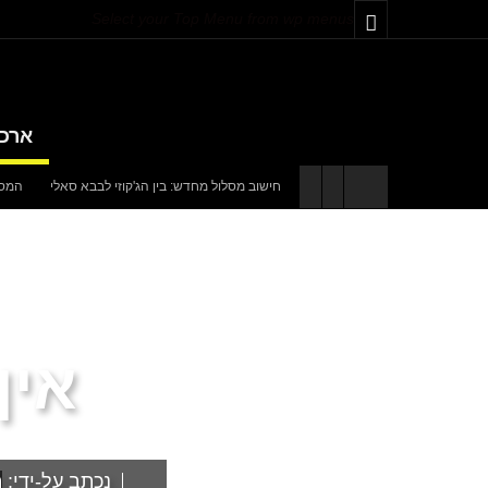
Select your Top Menu from wp menus
ארכיו
חישוב מסלול מחדש: בין הג'קוזי לבבא סאלי
המספרים
באים מאהבה
אוניברסיטת קריית שמונה תוקם בגליל בהשקעה של
אין
נכתב על-ידי:
ה