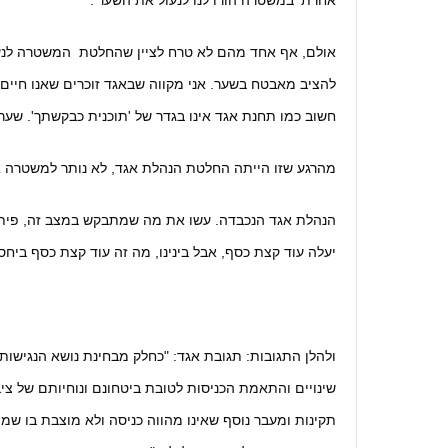
אחרת 'במשטרה הורו לנו לנעול את השער'.
אולם, אף אחד מהם לא טרח לציין שהחלטת המשטרה לנע
להציב מאבטח בשער. אני מקווה שבאגד זוכרים שאנו חיים 
חשוב כמו תחנת אגד אינו בגדר של 'תוכנית כבקשתך'. שער
מהרגע שזו הייתה החלטת הנהלת אגד, לא נותר למשטרה א
הנהלת אגד הנכבדה. עשו את מה שמתבקש במצב זה, פיתחו 
יעלה עוד קצת כסף, אבל בינינו, מה זה עוד קצת כסף ביחס 
ולהלן התגובות: תגובת אגד: "כחלק מבחינת נושא הנגישו
שינויים והתאמת הכניסות לטובת ביטחונם ונוחיותם של ציב
תקינות ומעבר נוסף שאינו מהווה כניסה ולא מוצבת בו שמי