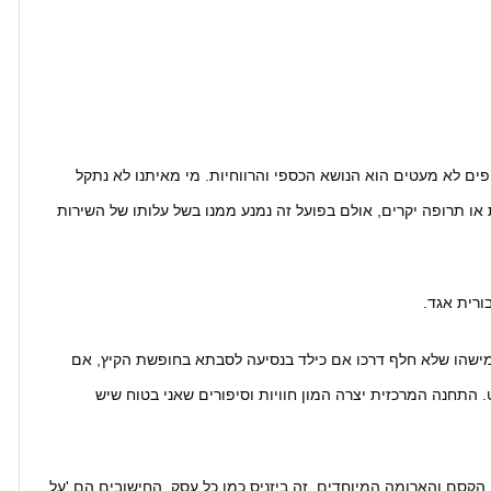
ם לא מעטים הוא הנושא הכספי והרווחיות. מי מאיתנו לא נתקל
ו תרופה יקרים, אולם בפועל זה נמנע ממנו בשל עלותו של השירות
ורית אגד.
ישהו שלא חלף דרכו אם כילד בנסיעה לסבתא בחופשת הקיץ, אם
 התחנה המרכזית יצרה המון חוויות וסיפורים שאני בטוח שיש
קסם והארומה המיוחדים, זה ביזניס כמו כל עסק. החישובים הם 'על