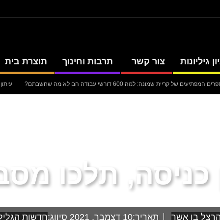
ן גיליונות
צור קשר
תרבות וחינוך
תוצרת בית
 המפתיעים של קריית שמונה: למה 600 דורשי עבודה הם לא מה שחשבתם?
עיתון
סערה בתיק להנגהל: עבודות שירות בלבד לאחד המעורבים המרכזיים בקטטה
עיתון
 כחצי מיליארד שקלים
עיתון חדשות הגליל – המהדורה המודפסת | גליון 938
עיתון
 כניסה, תלכו מסב
רצל בן אשר
תאריך:
10 דצמבר, 2021
סיווג:
חדשות הגליל