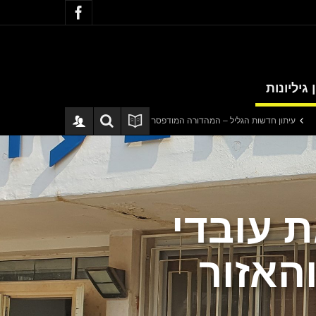
 גיליונות
שות הגליל – המהדורה המודפסת | גליון 940
סערה בתיק להנגהל: עבודות שירות ב
 עובדי
האזור