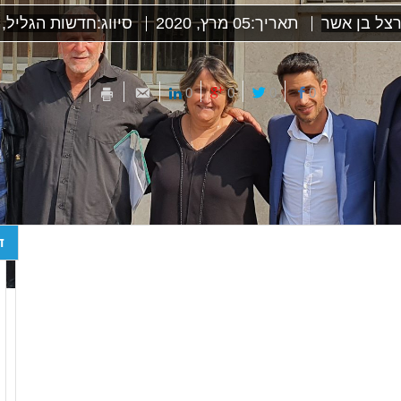
צל בן אשר
תאריך:
05 מרץ, 2020
סיווג:
חדשות הגליל
,
0
0
0
0
ד