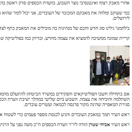
אחרי מאבק רצוף ואינטנסיבי נוצר השבוע, בוועדת הכספים סדק ראשון ב
כמי שעוקב ומלווה את מאבקם המכובד של העובדים, אני יכול לומר שהוא בה
לירושלים.
ב'לחמנו' גילינו סוג חדש וחכם של מנהיגות בה מובילים את המאבק כתף לצד
קריית שמונה ממשיכה להמציא את עצמה מחדש, ובדיוק כמו בפוליטיקה ש
אם בתחילה חשבו הפוליטיקאים והפקידים במשרד הביטחון להתעלם מהמחאה
השתלמה והוכיחה את עצמה. השבוע ביום שלישי במהלך ישיבת וועדת הכספי
סגירת המאפייה שהינה מקור פרנסה לכמאה ועשרים עובדים.
ראש העיר תמך במאבק העובדים והגיע לכנסת מספר פעמים כדי לשטוח את טענותיו נגד סגירת המפעל: "נמשיך 
ראש העיר
אביחי שטרן
הודה ליו"ר וועדת הכספים ח"כ משה גפני על הרגישו