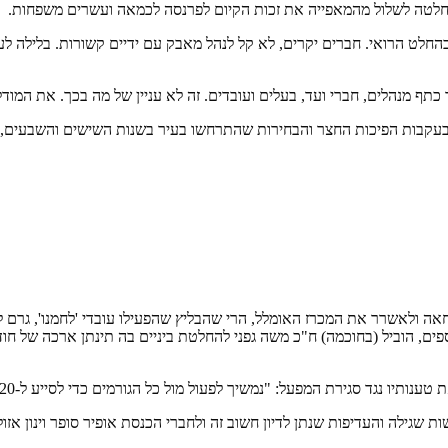
החלטה לשלול מהמאפייה את זכות הקיום לפרנסה לכמאה ועשרים משפחות.
חלט הרואי. חברים יקרים, לא קל לנהל מאבק עם ידיים קשורות. בלילה לעבו
 כתף מנהלים, חברי ועד, בעלים ועובדים. זה לא עניין של מה בכך. את המוד
בעקבות הפיכות החצר והבחירות שהתרחשו בעיר בשנות השישים והשבעים,
 ולאשרר את המכרז האומלל, הרי שהבליץ שהפעילו עובדי 'לחמנו', גרם לה
ם, הוביל (בחוכמה) ח"כ משה גפני להחלטת ביניים בה תינתן ארכה של חוד
לפעול מול כל הגורמים כדי לסייע ל-120 עובדי המאפיה המרחבית כדי שלא ייפגעו מתוצאות המכרז החדש".
ת שגילה והעדיפות שנתן לדיון חשוב זה ולחברי הכנסת אופיר סופר וינון אזו