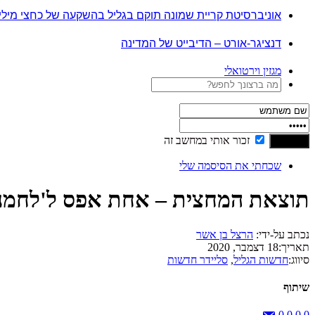
אוניברסיטת קריית שמונה תוקם בגליל בהשקעה של כחצי מיל
דנציגר-אורט – הדיבייט של המדינה
מגזין וירטואלי
זכור אותי במחשב זה
שכחתי את הסיסמה שלי
תוצאת המחצית – אחת אפס ל'לחמנו
נכתב על-ידי:
הרצל בן אשר
תאריך:
18 דצמבר, 2020
סיווג:
חדשות הגליל
,
סליידר חדשות
שיתוף
0
0
0
0