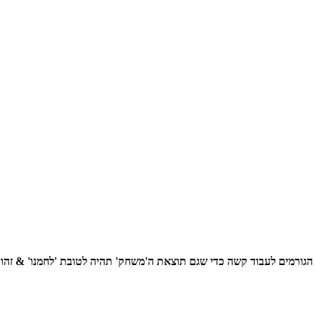
ורמים לעבוד קשה כדי שגם תוצאת ה'משחק' תהיה לטובת 'לחמנו' & זהו מא