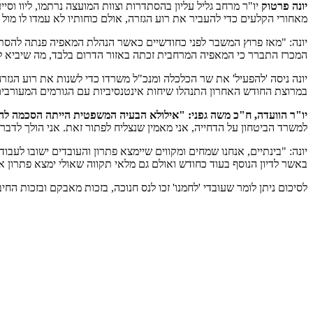
יונה פרטוק
יו"ר מרחב גליל עליון בהסתדרות וצוות המועצה נרתמו, ליוו וס
מאחורי הקלעים כדי להעביר את רוע הגזרה, אולם כוחותיו לא עמדו לו מול
יונה: "מאז פרוץ המשבר לפני כחודשיים כאשר הנהלת המאפיה פנתה להסתד
המכרז התברר כי המאפיה המרחבית זכתה באזור הדרום בלבד, מה שיביא לקי
יונה ניסה 'להפעיל' את שר הכלכלה ומנכ"ל משרדו כדי לשנות את רוע הג
במרוצת החודש האחרון התנהלו שיחות אינטנסיביות עם הגורמים המעורבים 
יו"ר הוועדה, ח"כ משה גפני: "אילולא הבעיה המשפטית הייתה הסכמה לה
למשרד הביטחון על הדחייה, אני מאמין שנצליח לפתור זאת. אני הולך לדבר עם המנכ"לים של המשרדים, לא נאפשר
יונה: "בינתיים, אנחנו שמחים ומקווים שיימצא פתרון והעובדים ישובו לע
באשר לדיון הנוסף בעוד כחודש ואולם גם מלאי תקווה שאולי ימצא פתרון א
לסיכום ניתן לומר שעובדי 'לחמנו' זכו לנס חנוכה, בזכות מאבקם ובזכות ה