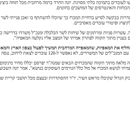
ייעו לעובדים בתמיכה בלתי מסויגת. יונה החרד ברמה מרחבית מכל תזוזה ביצ
 הכוחות והאינטרסים של המושכים בחוטים.
רות בבקשה לסייע בדחיית המכרז כך שיוכלו להשתתף בו ואכן פנייתי לשר 
צוץ ופיטורי עובדים מאסיביים.
זרה. עשרות פניות ומרתונים של שיחות לשר הכלכלה ומנכ"ל משרדו בדרישה 
בעניין מתוך תקווה לפתרון אמיתי של המצב אליו נקלעה המאפיה".
חליף את המאפיות, שהמאפייה המרחבית תמשיך לפעול בצפון הארץ והמאפי
 ל-120 עובדים לצאת לרחוב, ננסה לפתור את הבעיה בחודש הזה".
בודה מלאה מתוך תקווה שהמכרזים הבאים שמנה"ר יפרסם יכללו מחיר מינימום
מיתי לנושא המכרז אל מול כלל הגורמים העוסקים בנושא", אמר יונה השבוע 
חיבוק הגדול שקיבלו מראש העיר, יו"ר ההסתדרות ובעצם מכל תושבי קריית שמ