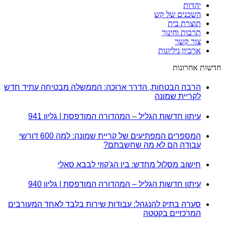
יהדות
השכנים של קש
תוצרת בית
תרבות וחינוך
צור קשר
ארכיון גיליונות
חדשות אחרונות
הרבה הבטחות, הדרך ארוכה: הממשלה מבטיחה עתיד חדש
לקריית שמונה
עיתון חדשות הגליל – המהדורה המודפסת | גליון 941
המספרים המפתיעים של קריית שמונה: למה 600 דורשי
עבודה הם לא מה שחשבתם?
חישוב מסלול מחדש: בין הג'קוזי לבבא סאלי
עיתון חדשות הגליל – המהדורה המודפסת | גליון 940
סערה בתיק להנגהל: עבודות שירות בלבד לאחד המעורבים
המרכזיים בקטטה