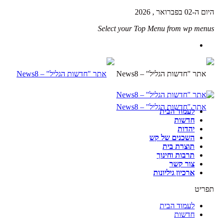
היום ה-02 בפברואר , 2026
Select your Top Menu from wp menus
לעמוד הבית
חדשות
יהדות
השכנים של קש
תוצרת בית
תרבות וחינוך
צור קשר
ארכיון גיליונות
תפריט
לעמוד הבית
חדשות