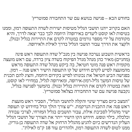
בחודש הבא – פגישה בנושא עם שר התחבורה סמוטריץ'
האם בקרוב ייהנו תושבי הגליל מטיסות ישירות לשדה התעופה רמון, וממנו
בטיסות לאו קוסט ליעדים באירופה? היוזמה לכך כבר יצאה לדרך, והיא
מקודמת על ידי מספר גורמים במטרה לקדם את התיירות בגליל ובגולן,
ולקצר את הדרך עבור תושבי הגליל בדרך לאילת ולאירופה.
בראשית השבוע נערכה פגישה בין מנכ"ל שדה התעופה ראש פינה
(מחניים) מאיר כהן מנהל מגדל הפיקוח בשדה ציון ברדה, עם ראש מועצה
מקומית ראש פנה מוטי חטיאל, בה ביקש מנהל שדה התעופה מראש
מהמועצה לסייע לקדם חידוש של קו התעופה הישיר ראש פנה – רמון.
בפגישה הביע חטיאל את נכונותו לסייע בקידום היוזמה, והציג להם תכנית
של טיסות המשך גליל-רמון-אירופה, ומאירופה לגליל, במחירי לאו קוסט,
וזאת במטרה לקדם את התיירות בגליל ובגולן. בהמשך לפגישה בגליל,
נקבעה פגישה עם שר התחבורה בצלאל סמוטריץ'.
"המצב כיום מצריך שינוי והקלה לתושבי הגליל", הסביר ראש מועצת
ראש פנה את התכנית הנרקמת. י"ש צורך הולך וגדל בחידוש קו תעופה
ישיר מהגליל לסביבת אילת, עבור תושבים בגליל המזרחי, לצרכי עבודה
וכלכלה, בילוי ונופש. חידוש הקו הישיר ייתר את הצורך של תושבי הגליל
העליון הנדרשים כיום להגיע מהגליל הרחוק אל שדה התעופה בן-גוריון,
ממנו לטוס לשדה התעופה רמון, ולהדרים עוד 18 ק"מ לאילת".