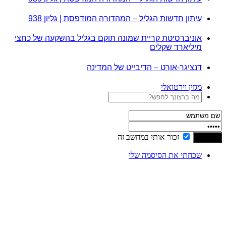
עיתון חדשות הגליל – המהדורה המודפסת | גליון 938
אוניברסיטת קריית שמונה תוקם בגליל בהשקעה של כחצי
מיליארד שקלים
דנציגר-אורט – הדיבייט של המדינה
מגזין וירטואלי
זכור אותי במחשב זה
שכחתי את הסיסמה שלי