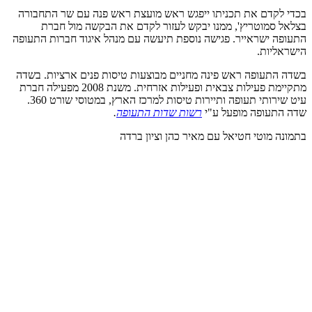
בכדי לקדם את תכניתו ייפגש ראש מועצת ראש פנה עם שר התחבורה
בצלאל סמוטריץ', ממנו יבקש לעזור לקדם את הבקשה מול חברת
התעופה ישראייר. פגישה נוספת תיעשה עם מנהל איגוד חברות התעופה
הישראליות.
בשדה התעופה ראש פינה מחניים מבוצעות טיסות פנים ארציות. בשדה
מתקיימת פעילות צבאית ופעילות אזרחית. משנת 2008 מפעילה חברת
עיט שירותי תעופה ותיירות טיסות למרכז הארץ, במטוסי שורט 360.
שדה התעופה מופעל ע"י
רשות שדות התעופה
.
בתמונה מוטי חטיאל עם מאיר כהן וציון ברדה