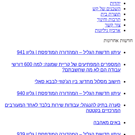
יהדות
השכנים של קש
תוצרת בית
תרבות וחינוך
צור קשר
ארכיון גיליונות
חדשות אחרונות
עיתון חדשות הגליל – המהדורה המודפסת | גליון 941
המספרים המפתיעים של קריית שמונה: למה 600 דורשי
עבודה הם לא מה שחשבתם?
חישוב מסלול מחדש: בין הג'קוזי לבבא סאלי
עיתון חדשות הגליל – המהדורה המודפסת | גליון 940
סערה בתיק להנגהל: עבודות שירות בלבד לאחד המעורבים
המרכזיים בקטטה
באים מאהבה
עיתון חדשות הגליל – המהדורה המודפסת | גליון 939