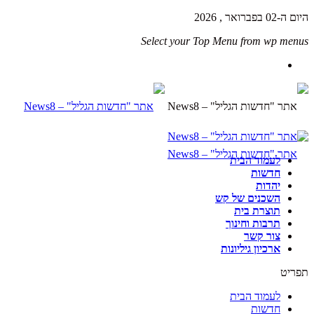
היום ה-02 בפברואר , 2026
Select your Top Menu from wp menus
לעמוד הבית
חדשות
יהדות
השכנים של קש
תוצרת בית
תרבות וחינוך
צור קשר
ארכיון גיליונות
תפריט
לעמוד הבית
חדשות