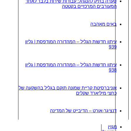
סערה בתיק להנגהל: עבודות שירות בלבד לאחד
המעורבים המרכזיים בקטטה
באים מאהבה
עיתון חדשות הגליל – המהדורה המודפסת | גליון
939
עיתון חדשות הגליל – המהדורה המודפסת | גליון
938
אוניברסיטת קריית שמונה תוקם בגליל בהשקעה של
כחצי מיליארד שקלים
דנציגר-אורט – הדיבייט של המדינה
מגזין