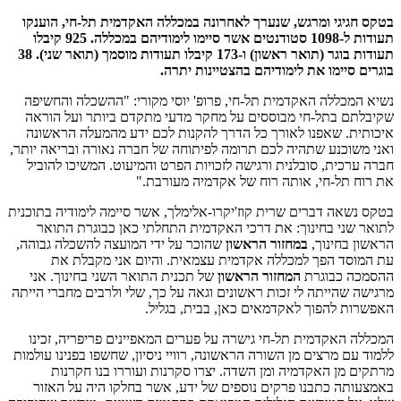
בטקס חגיגי ומרגש, שנערך לאחרונה במכללה האקדמית תל-חי, הוענקו
תעודות ל-1098 סטודנטים אשר סיימו לימודיהם במכללה. 925 קיבלו
תעודות בוגר (תואר ראשון) ו-173 קיבלו תעודות מוסמך (תואר שני). 38
בוגרים סיימו את לימודיהם בהצטיינות יתרה.
נשיא המכללה האקדמית תל-חי, פרופ' יוסי מקורי: "ההשכלה והחשיפה
שקיבלתם בתל-חי מבוססים על מחקר מדעי מתקדם ביותר ועל הוראה
איכותית. שאפנו לאורך כל הדרך להקנות לכם ידע מהמעלה הראשונה
ואני משוכנע שתהיה לכם תרומה לפיתוחה של חברה נאורה ובריאה יותר,
חברה ערכית, סובלנית ורגישה לזכויות הפרט והמיעוט. המשיכו להוביל
את רוח תל-חי, אותה רוח של אקדמיה מעורבת."
בטקס נשאה דברים שרית קוז'יקרו-אלימלך, אשר סיימה לימודיה בתוכנית
לתואר שני בחינוך: את דרכי האקדמית התחלתי כאן כבוגרת התואר
הראשון בחינוך,
במחזור הראשון
שהוכר על ידי המועצה להשכלה גבוהה,
עת המוסד הפך למכללה אקדמית עצמאית. והיום אני מקבלת את
ההסמכה כבוגרת
המחזור הראשון
של תכנית התואר השני בחינוך. אני
מרגישה שהייתה לי זכות ראשונים וגאה על כך, שלי ולרבים מחברי הייתה
האפשרות להפוך לאקדמאים כאן, בבית, בגליל.
המכללה האקדמית תל-חי גישרה על פערים המאפיינים פריפריה, זכינו
ללמוד עם מרצים מן השורה הראשונה, רוויי ניסיון, שחשפו בפנינו עולמות
מרתקים מן האקדמיה ומן השדה. יצרו סקרנות ועוררו בנו חקרנות
באמצעותה כתבנו פרקים נוספים של ידע, אשר בחלקו היה על האזור