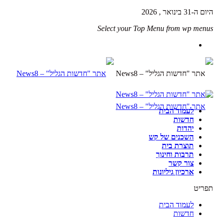
היום ה-31 בינואר , 2026
Select your Top Menu from wp menus
לעמוד הבית
חדשות
יהדות
השכנים של קש
תוצרת בית
תרבות וחינוך
צור קשר
ארכיון גיליונות
תפריט
לעמוד הבית
חדשות