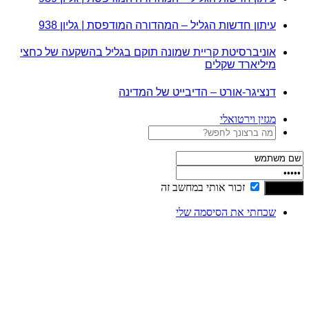
עיתון חדשות הגליל – המהדורה המודפסת | גליון 938
אוניברסיטת קריית שמונה תוקם בגליל בהשקעה של כחצי
מיליארד שקלים
דנציגר-אורט – הדיבייט של המדינה
מגזין וירטואלי
זכור אותי במחשב זה
שכחתי את הסיסמה שלי