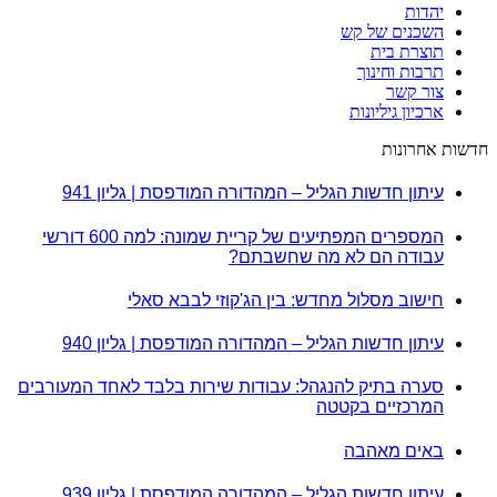
יהדות
השכנים של קש
תוצרת בית
תרבות וחינוך
צור קשר
ארכיון גיליונות
חדשות אחרונות
עיתון חדשות הגליל – המהדורה המודפסת | גליון 941
המספרים המפתיעים של קריית שמונה: למה 600 דורשי
עבודה הם לא מה שחשבתם?
חישוב מסלול מחדש: בין הג'קוזי לבבא סאלי
עיתון חדשות הגליל – המהדורה המודפסת | גליון 940
סערה בתיק להנגהל: עבודות שירות בלבד לאחד המעורבים
המרכזיים בקטטה
באים מאהבה
עיתון חדשות הגליל – המהדורה המודפסת | גליון 939