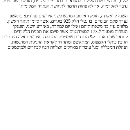
שלנו, על המורשת הגלילית המפוארת בתחומים השונים, מורשת שהוסיפה
נדבך לאקדמיה, אך לא פחות תרמה לתחושת הגאווה המקומית".
השנה לראשונה, חולק האירוע המרגש לשני אירועים נפרדים: בראשון
נערך טקס הבוגרים, בו נטלו חלק 925 בוגרים, אשר סיימו תואר ראשון,
מלווים ע"י בני משפחותיהם ואילו יום למחרת, באירוע השני, הוענקו
תעודות מוסמך ל-173 הסטודנטים אשר סיימו את תכנית הלימודים
לתואר שני באחת מ-9 התכניות שמציעה המכללה. אירועים אלה הינם יום
חג בין כותלי הקמפוס, המתקשט ומתהדר לקראת החגיגות המרגשות.
הנהלת המכללה וסגל עובדיה מאחלים הצלחה רבה לבוגרים ולמוסמכים.