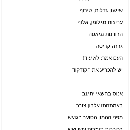
שיגעון גדלות, טירוף
עריצות מגלומן, אלוף
הרודנות נמאסה
גררה קריסה
העם אמר: לא עוד!
יש להכריע את הקודקוד
אַנוס בחשאי יתגנב
באמתחתו עלבון צורב
מפני ההמון הסוער הגועש
בכיכרות תימרות עשן ואש