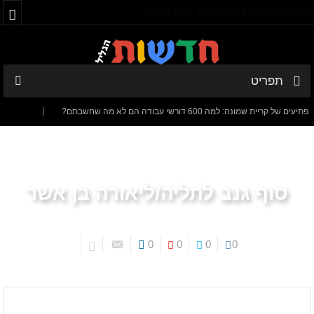
Select your Top Menu from wp menus
תפריט
ת שמונה: למה 600 דורשי עבודה הם לא מה שחשבתם?
חישוב מסלול מ
דנציגר-אורט – הדיבייט של המדינה
סוף גנב לתליה/ליאורה בן אשר
0
0
0
0
עמוד הבית
ליאורה בן אשר