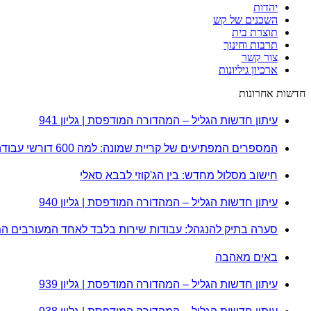
יהדות
השכנים של קש
תוצרת בית
תרבות וחינוך
צור קשר
ארכיון גיליונות
חדשות אחרונות
עיתון חדשות הגליל – המהדורה המודפסת | גליון 941
המספרים המפתיעים של קריית שמונה: למה 600 דורשי עבודה הם לא מה שחשבתם?
חישוב מסלול מחדש: בין הג'קוזי לבבא סאלי
עיתון חדשות הגליל – המהדורה המודפסת | גליון 940
סערה בתיק להנגהל: עבודות שירות בלבד לאחד המעורבים ה
באים מאהבה
עיתון חדשות הגליל – המהדורה המודפסת | גליון 939