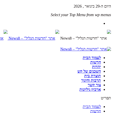
היום ה-29 בינואר , 2026
Select your Top Menu from wp menus
לעמוד הבית
חדשות
יהדות
השכנים של קש
תוצרת בית
תרבות וחינוך
צור קשר
ארכיון גיליונות
תפריט
לעמוד הבית
חדשות