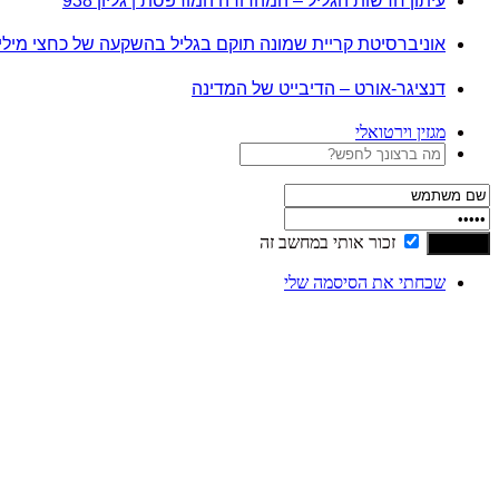
עיתון חדשות הגליל – המהדורה המודפסת | גליון 938
אוניברסיטת קריית שמונה תוקם בגליל בהשקעה של כחצי מיל
דנציגר-אורט – הדיבייט של המדינה
מגזין וירטואלי
זכור אותי במחשב זה
שכחתי את הסיסמה שלי