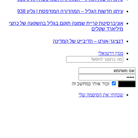
עיתון חדשות הגליל – המהדורה המודפסת | גליון 938
אוניברסיטת קריית שמונה תוקם בגליל בהשקעה של כחצי
מיליארד שקלים
דנציגר-אורט – הדיבייט של המדינה
מגזין וירטואלי
זכור אותי במחשב זה
שכחתי את הסיסמה שלי