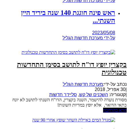
על-ידי
מערכת חדשות הגליל
ראש פינה חוגגת 140 שנה ביריד היין
השנתי...
2023/05/08
על-ידי
מערכת חדשות הגליל
בקצרין יופץ דו"ח לתושב בסימן התחדשות
טכנולוגית
נכתב על-ידי:
מערכת חדשות הגליל
|
30 אפריל, 2018
|
קטגוריה:
השכנים של קש
,
סליידר חדשות
מסורת נועדה להישמר, השנה בקצרין, הדו"ח השנתי לתושב לא יונח
בתאי הדואר, אלא יופץ במדיות השונות!
קרא בהרחבה