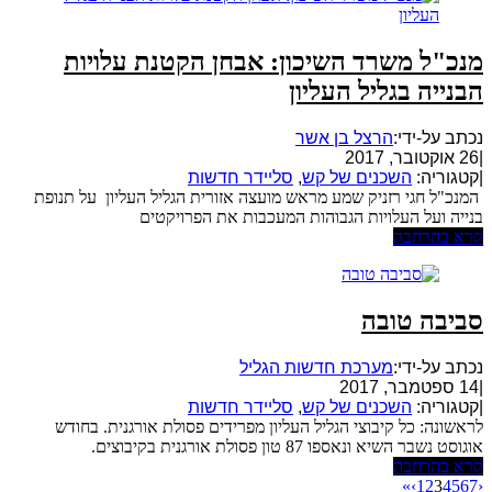
מנכ"ל משרד השיכון: אבחן הקטנת עלויות
הבנייה בגליל העליון
נכתב על-ידי:
הרצל בן אשר
|
26 אוקטובר, 2017
|
קטגוריה:
השכנים של קש
,
סליידר חדשות
המנכ"ל חגי רזניק שמע מראש מועצה אזורית הגליל העליון על תנופת
בנייה ועל העלויות הגבוהות המעכבות את הפרויקטים
קרא בהרחבה
סביבה טובה
נכתב על-ידי:
מערכת חדשות הגליל
|
14 ספטמבר, 2017
|
קטגוריה:
השכנים של קש
,
סליידר חדשות
לראשונה: כל קיבוצי הגליל העליון מפרידים פסולת אורגנית. בחודש
אוגוסט נשבר השיא ונאספו 87 טון פסולת אורגנית בקיבוצים.
קרא בהרחבה
»
›
1
2
3
4
5
6
7
‹