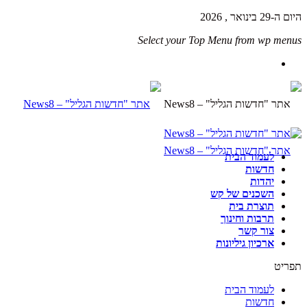
היום ה-29 בינואר , 2026
Select your Top Menu from wp menus
לעמוד הבית
חדשות
יהדות
השכנים של קש
תוצרת בית
תרבות וחינוך
צור קשר
ארכיון גיליונות
תפריט
לעמוד הבית
חדשות