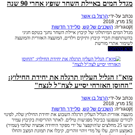
מגדל המים באיילת השחר שופץ אחרי 90 שנה
נכתב על-ידי:
הרצל בן אשר
|
15 מרץ, 2018
|
קטגוריה:
השכנים של קש
,
סליידר חדשות
מגדל המים המיתולוגי של קיבוץ איילת השחר נחנך בטקס חגיגי
בהשתתפות חברי קיבוץ ותיקים וילדים, המועצה האזורית והמועצה
לשימור אתרי מורשת
קרא בהרחבה
מוא"ז הגליל העליון תרגלה את יחידת החילוץ:
"החוסן האזרחי יסייע לצה"ל לנצח"
נכתב על-ידי:
הרצל בן אשר
|
15 מרץ, 2018
|
קטגוריה:
השכנים של קש
,
סליידר חדשות
מועצה אזורית הגליל העליון תרגלה השבוע את יחידת החילוץ שלה, לפינוי
לכודים שנפגעו כביכול מפגיעות טילים. לאתר ההריסות בקיבוץ עמיר
הגיעו 25 מחלצים ש'הוקפצו' על ידי מפקד היחידה אמציה שלומי (שמיר)
באמצע היום, עלו על מדי זיהוי זוהרים, קיבלו את תמונת המצב והחלו