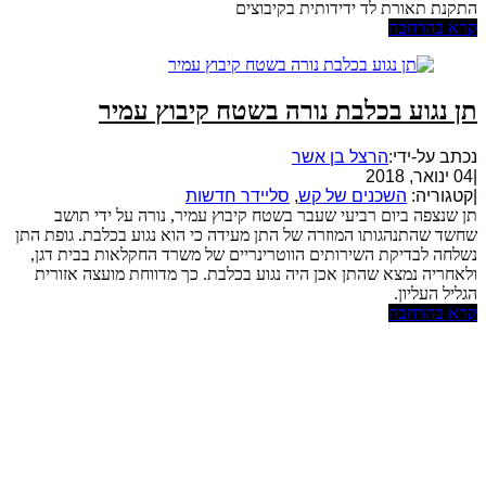
התקנת תאורת לד ידידותית בקיבוצים
קרא בהרחבה
תן נגוע בכלבת נורה בשטח קיבוץ עמיר
נכתב על-ידי:
הרצל בן אשר
|
04 ינואר, 2018
|
קטגוריה:
השכנים של קש
,
סליידר חדשות
תן שנצפה ביום רביעי שעבר בשטח קיבוץ עמיר, נורה על ידי תושב
שחשד שהתנהגותו המוזרה של התן מעידה כי הוא נגוע בכלבת. גופת התן
נשלחה לבדיקת השירותים הווטרינריים של משרד החקלאות בבית דגן,
ולאחריה נמצא שהתן אכן היה נגוע בכלבת. כך מדווחת מועצה אזורית
הגליל העליון.
קרא בהרחבה