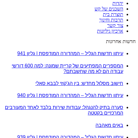
יהדות
השכנים של קש
תוצרת בית
תרבות וחינוך
צור קשר
ארכיון גיליונות
חדשות אחרונות
עיתון חדשות הגליל – המהדורה המודפסת | גליון 941
המספרים המפתיעים של קריית שמונה: למה 600 דורשי
עבודה הם לא מה שחשבתם?
חישוב מסלול מחדש: בין הג'קוזי לבבא סאלי
עיתון חדשות הגליל – המהדורה המודפסת | גליון 940
סערה בתיק להנגהל: עבודות שירות בלבד לאחד המעורבים
המרכזיים בקטטה
באים מאהבה
עיתון חדשות הגליל – המהדורה המודפסת | גליון 939