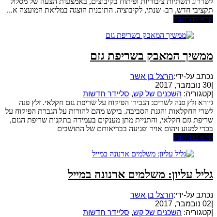
לשדרוג תשתיות ציבוריות ופיתוח בקיבוצים, באמצעות הצעה של מסלול
תקציבי חדש, רב- שנתי, לקיבוציה. התוכנית הוצגה במליאת המועצה א...
קרא בהרחבה
ממשיך המאבק בשריפת גזם
נכתב על-ידי:
הרצל בן אשר
|
30 נובמבר, 2017
|
קטגוריה:
השכנים של קש
,
סליידר חדשות
גיורא זלץ פנה לשרים: הגבירו הפיקוח על שריפת גזם חקלאי. זלץ פנה
לשרי החקלאות והגנת הסביבה. ביקש מהם להורות על הגברת הפיקוח על
שריפת גזם חקלאי, והתניית מתן מענקים בעמידה בתקנות שריפת הגזם,
בכדי למנוע זיהום אויר ופגיעה בבריאותם של התושבים
קרא בהרחבה
גליל עליון: משלמים ארנונה במייל
נכתב על-ידי:
הרצל בן אשר
|
02 נובמבר, 2017
|
קטגוריה:
השכנים של קש
,
סליידר חדשות