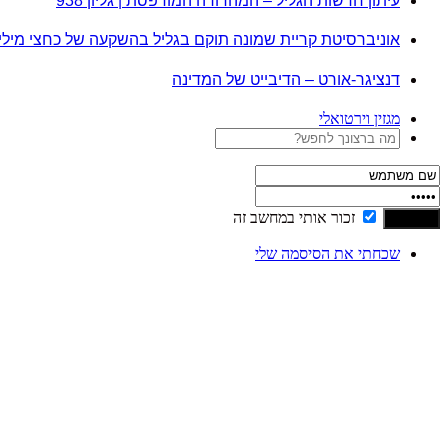
עיתון חדשות הגליל – המהדורה המודפסת | גליון 938
אוניברסיטת קריית שמונה תוקם בגליל בהשקעה של כחצי מיל
דנציגר-אורט – הדיבייט של המדינה
מגזין וירטואלי
זכור אותי במחשב זה
שכחתי את הסיסמה שלי