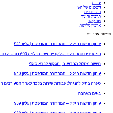
יהדות
השכנים של קש
תוצרת בית
תרבות וחינוך
צור קשר
ארכיון גיליונות
חדשות אחרונות
עיתון חדשות הגליל – המהדורה המודפסת | גליון 941
המספרים המפתיעים של קריית שמונה: למה 600 דורשי עבודה הם לא מה שחשבתם?
חישוב מסלול מחדש: בין הג'קוזי לבבא סאלי
עיתון חדשות הגליל – המהדורה המודפסת | גליון 940
סערה בתיק להנגהל: עבודות שירות בלבד לאחד המעורבים ה
באים מאהבה
עיתון חדשות הגליל – המהדורה המודפסת | גליון 939