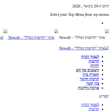
היום ה-29 בינואר , 2026
Select your Top Menu from wp menus
לעמוד הבית
חדשות
יהדות
השכנים של קש
תוצרת בית
תרבות וחינוך
צור קשר
ארכיון גיליונות
תפריט
לעמוד הבית
חדשות