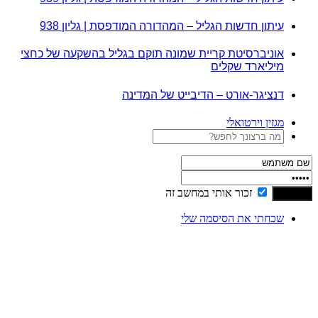
עיתון חדשות הגליל – המהדורה המודפסת | גליון 938
אוניברסיטת קריית שמונה תוקם בגליל בהשקעה של כחצי
מיליארד שקלים
דנציגר-אורט – הדיבייט של המדינה
מגזין וירטואלי
זכור אותי במחשב זה
שכחתי את הסיסמה שלי