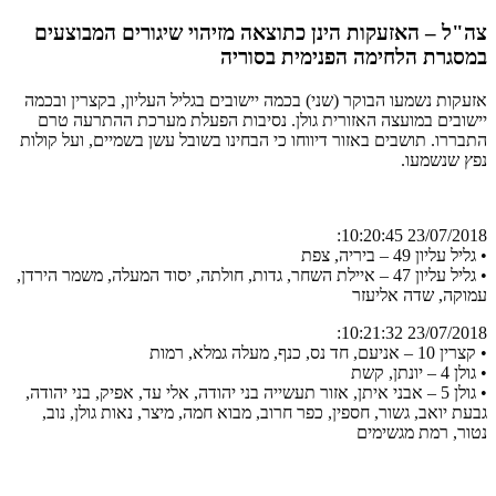
צה"ל – האזעקות הינן כתוצאה מזיהוי שיגורים המבוצעים
במסגרת הלחימה הפנימית בסוריה
אזעקות נשמעו הבוקר (שני) בכמה יישובים בגליל העליון, בקצרין ובכמה
יישובים במועצה האזורית גולן. נסיבות הפעלת מערכת ההתרעה טרם
התבררו. תושבים באזור דיווחו כי הבחינו בשובל עשן בשמיים, ועל קולות
נפץ שנשמעו.
23/07/2018 10:20:45:
• גליל עליון 49 – ביריה, צפת
• גליל עליון 47 – איילת השחר, גדות, חולתה, יסוד המעלה, משמר הירדן,
עמוקה, שדה אליעזר
23/07/2018 10:21:32:
• קצרין 10 – אניעם, חד נס, כנף, מעלה גמלא, רמות
• גולן 4 – יונתן, קשת
• גולן 5 – אבני איתן, אזור תעשייה בני יהודה, אלי עד, אפיק, בני יהודה,
גבעת יואב, גשור, חספין, כפר חרוב, מבוא חמה, מיצר, נאות גולן, נוב,
נטור, רמת מגשימים