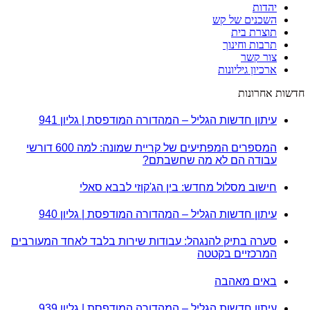
יהדות
השכנים של קש
תוצרת בית
תרבות וחינוך
צור קשר
ארכיון גיליונות
חדשות אחרונות
עיתון חדשות הגליל – המהדורה המודפסת | גליון 941
המספרים המפתיעים של קריית שמונה: למה 600 דורשי
עבודה הם לא מה שחשבתם?
חישוב מסלול מחדש: בין הג'קוזי לבבא סאלי
עיתון חדשות הגליל – המהדורה המודפסת | גליון 940
סערה בתיק להנגהל: עבודות שירות בלבד לאחד המעורבים
המרכזיים בקטטה
באים מאהבה
עיתון חדשות הגליל – המהדורה המודפסת | גליון 939