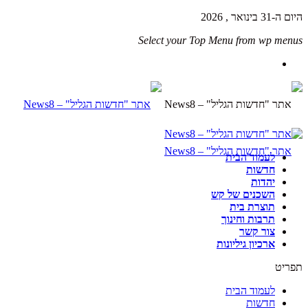
היום ה-31 בינואר , 2026
Select your Top Menu from wp menus
לעמוד הבית
חדשות
יהדות
השכנים של קש
תוצרת בית
תרבות וחינוך
צור קשר
ארכיון גיליונות
תפריט
לעמוד הבית
חדשות