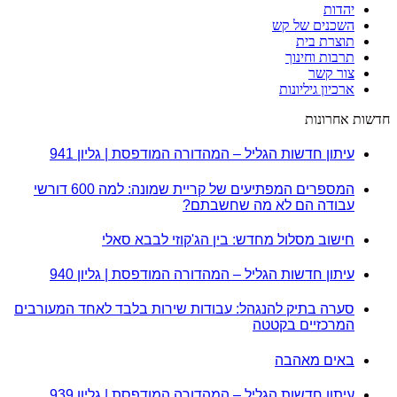
יהדות
השכנים של קש
תוצרת בית
תרבות וחינוך
צור קשר
ארכיון גיליונות
חדשות אחרונות
עיתון חדשות הגליל – המהדורה המודפסת | גליון 941
המספרים המפתיעים של קריית שמונה: למה 600 דורשי
עבודה הם לא מה שחשבתם?
חישוב מסלול מחדש: בין הג'קוזי לבבא סאלי
עיתון חדשות הגליל – המהדורה המודפסת | גליון 940
סערה בתיק להנגהל: עבודות שירות בלבד לאחד המעורבים
המרכזיים בקטטה
באים מאהבה
עיתון חדשות הגליל – המהדורה המודפסת | גליון 939