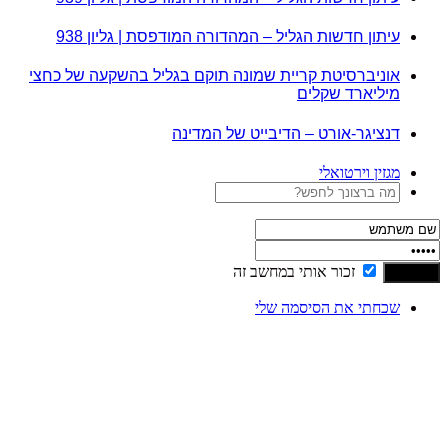
עיתון חדשות הגליל – המהדורה המודפסת | גליון 938
אוניברסיטת קריית שמונה תוקם בגליל בהשקעה של כחצי
מיליארד שקלים
דנציגר-אורט – הדיבייט של המדינה
מגזין וירטואלי
זכור אותי במחשב זה
שכחתי את הסיסמה שלי