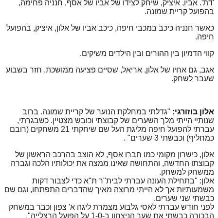
'דת'. אביו, איציק, שיחק לצידו של אביו של אסף, חנניה פחימה,
בהפועל קריית שמונה.
כאשר חנניה כיכב במכבי חיפה, כיכב אביו של אלון, איציק, בהפועל
חיפה.
קווי הדמיון בין ההורים ובין הילדים משיקים.
אגב, גם אחיו של אלון, אריאל, שסיים פציעה ממושכת, חזר בשבוע
שעבר לשחק.
אלון בוזורגי:
"גדלתי במחלקת הנוער של קריית שמונה. ברוב
שנותיי הייתי מלך השערים של קבוצתי וכובש מצטיין. כשבגרתי,
עברתי להפועל חיפה מליגת העל שם שיחקתי 21 משחקים (רובם
כמחליף) וכבשתי 3
שערים"
.
אלון, כישרון מקומי כמו חברו אסף, לא הוצב בהרכב הראשון של
קבוצתו החדשה, והתחושה שאינו ממצה את יכולותיו הלכה וגברה
ממשחק למשחק.
אלון: "
בתחילת העונה עברתי לבית"ר ת"א כדי לצבור דקות
משמעותיות אך לא
הייתי מרוצה מאיך שהדברים התפתחו, וגם שם
כבשתי שני שערים.
לפני חודש עברתי לאסי גלבוע מצמרת ליגה א' צפון וכבר במשחק
הבכורה כבשתי את שער הניצחון ב-1-0 על הפועל הרצלייה"
.