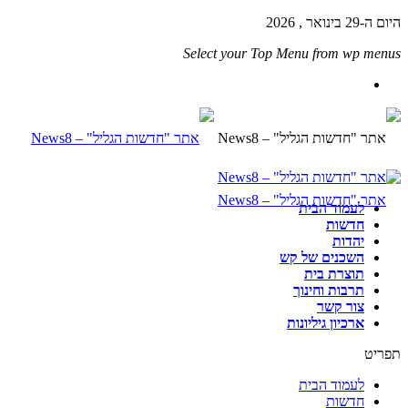
היום ה-29 בינואר , 2026
Select your Top Menu from wp menus
לעמוד הבית
חדשות
יהדות
השכנים של קש
תוצרת בית
תרבות וחינוך
צור קשר
ארכיון גיליונות
תפריט
לעמוד הבית
חדשות