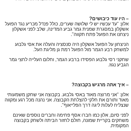
– היו עוד כיבושים?
אלון: "עד עכשיו יש לי שלושה שערים, כולל פנדל מכריע נגד הפועל
אשקלון במסגרת
שמנית גמר גביע המדינה, שלב לפני אשקלון
ניצחנו את הפועל פתח
תקווה"
.
הניצחון על הפועל אשקלון היה סנסציה והעלה את אסי גלבוע
למשחק רבע הגמר מול
הפועל רמת גן מליגת העל.
שחקני רסי גלבוע הפסידו ברבע הגמר, וחלום העלייה לחצי גמר
הגביע נגוז.
– איך אתה מרגיש בקבוצה?
אלון: "
אני מרוצה מאוד באסי גלבוע. בקבוצה אני שחקן משמעותי
מאוד ותורם את חלקי להצלחת הקבוצה. אני נהנה מכל
רגע ומקווה
שנצליח לעלות ליגה דרך הפלייאוף".
לפני סיום, אלון כמו חברו אסף פחימה וחברים נוספים שאינם
משחקים בקריית שמונה, חולם לחזור הביתה ולשחק בקבוצה
המקומית.