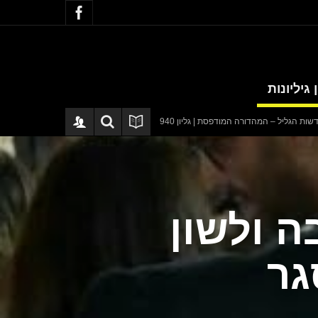
 גיליונות
הדורה המודפסת | גליון 940
סערה בתיק להנגהל: עבודות שירות בלבד לאחד המע
ה ולשון
גר