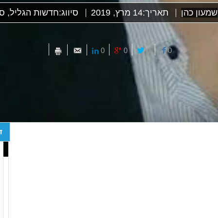
שמעון כהן
תאריך:
14 מרץ, 2019
סיווג:
חדשות הגליל
,
סל
0
0
0
0
ד