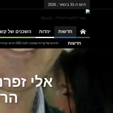
היום ה-31 בינואר , 2026
Top Menu from wp menus
חדשות
יהדות
השכנים של קש
חדשות
94
המספרים המפתיעים של קריית שמונה: למה 600 דורשי עבודה הם לא מה שחשבתם?
אחרונות
 של כחצי מיליארד שקלים
דנציגר-אורט – הדיבייט של המדינה
אלי זפרנ
הרע