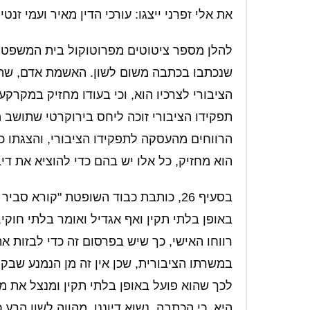
את אלי זפרני ייצגו: עורכי הדין מאיר ועמי זנטי.
שנכתבו בכתבה משום לשון. האשמת אדם, שהי
הציבורי לצרכיו הוא, וכי בעודו מחזיק במקרקע
תפקידו הציבורי זוכה ליחס בירוקרטי שתושב מ
הרווחים מהעסקה לתפקידו הציבורי, והצגתו כ
הוא מחזיק, כל אלו יש בהם כדי להוציא את דיב
בסעיף 26, כותבת כבוד השופטת "קורא ס
באופן בלתי תקין ואף אגדיל ואומר בלתי חוקי
רווחו האישי, כך שיש בפרסום זה כדי לבזות א
במשרתו הציבורית, שכן אין זה מן הנמנע שבקה
לכך שהוא פועל באופן בלתי תקין ומנצל את 
היא, כי הכתבה, נשוא דיוננו, מהווה לשון הרע 