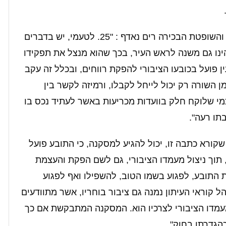
להלן מספר ציטוטים מפרוטוקול בית המשפט והשופטת הבכירה רים נאדף : "25. לטעמי, יש בדברים
נו גם משנה לראש העיר, בכך שהוא מנצל את תפקידו
ין פועל בכובעו הציבורי להפקת רווחים, ובכלל זה עקב
ן השורה רק יכול לייחל לקבלו, ורמיזה לקשר בין
מי שלוקח חלק בוועדות מכריעות באשר לעתיד נכס בו
תו רעה".
ביר שקורא כתבה זו, יכול להגיע למסקנה, כי התובע פועל
, תוך ניצול מעמדו הציבורי, גם לשם הפקת והעצמת
ת התובע, לפגוע בשמו הטוב, להשפילו ואף לפגוע
ל קוראי העיתון נמנה גם ציבור בוחריו, אשר מתוודעים
מעמדו הציבורי לצרכיו הוא. המסקנה המתבקשת אם כך
כהגדרתו בחוק".