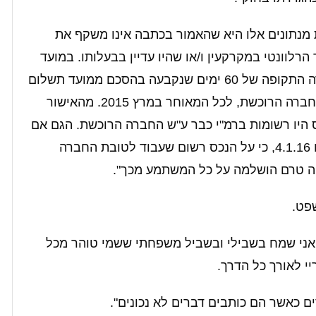
בקשת מנתונים אלו היא שהאמור בכתבה אינו משקף את
הרלוונטי במקרקעין ו/או שהיו עדיין בבעלותו. במועד
הרלוונטי שולמה כבר מלוא התמורה, ואף עברה התקופה של 60 ימים שנקבעה בהסכם ממועד תשלום
התמורה, אשר בתומה עברה החזקה במגרש לחברה הרוכשת, לכל המאוחר במרץ 2015. מהאישור
יום 24.6.15, הזכויות בנכס היו רשומות ברמ"י כבר ע"ש החברה הרוכשת. הגם אם
עולה מנסח הרישום של החברה המוכרת, מיום 4.1.16, כי על הנכס רשום שעבוד לטובת החברה
קה טרם הושלמה על כל המשתמע מכך".
פט.
. אני שמח בשבילי ובשביל משפחתי ששמי טוהר מכל
י לאורך כל הדרך.
ים כאשר הם כותבים דברים לא נכונים".