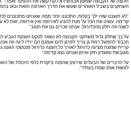
חלוצה של הקבוצה שמעון אבוחצירא לקח קשה את ההפסד ואמר: "רצינ
השחקנים בשביל האוהדים שעשו את הדרך הארוכה הזאת ובאו בהמוני
"לא חשבנו שזה ילך בקלות, התכוננו יותר ממה שאנחנו מתכוננים ל
קדימה. עשינו את הכל על מנת להגיע לאירופה ואין אירופה, זאת לא
לשנה וזה חלק מהכדורגל, אנחנו זוכרים גם את הטוב"
על כך שחלק גדול משחקני הקבוצה לא נשאר לטקס הענקת הגביע לרמת 
קריית שמונה מציגה כדורגל לאורך כל העונה כדורגל פנטסטי הגענו ג
מגובשת ומועדון חזק ואיתן ואנחנו נצא קדימה"
על הדברים של הבעלים שירצק שהפנה ביקורת כלפי היכולת של השחקני
לעשות אותו שמח בעתיד".