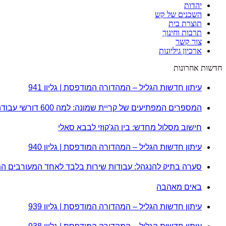
יהדות
השכנים של קש
תוצרת בית
תרבות וחינוך
צור קשר
ארכיון גיליונות
חדשות אחרונות
עיתון חדשות הגליל – המהדורה המודפסת | גליון 941
המספרים המפתיעים של קריית שמונה: למה 600 דורשי עבודה הם לא מה שחשבתם?
חישוב מסלול מחדש: בין הג'קוזי לבבא סאלי
עיתון חדשות הגליל – המהדורה המודפסת | גליון 940
סערה בתיק להנגהל: עבודות שירות בלבד לאחד המעורבים ה
באים מאהבה
עיתון חדשות הגליל – המהדורה המודפסת | גליון 939