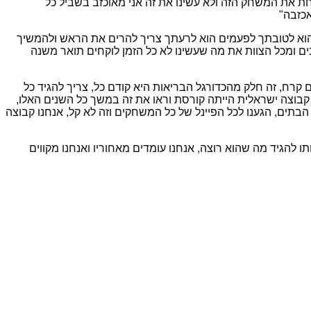
ת את המשחק הזה ולא עשינו את זה אני מאוכזב בשביל כל
אכזבה"
ם הוא לטובתך לפעמים הוא לרעתך צריך להרים את הראש ולהמשיך
נים ומכל הצוות את מה שעשינו לא כל הזמן לוקחים תואר משנה
קרח, זה חלק מהכדורגל הבריאות היא קודם כל, צריך להגיד כל
ם הם ירדו ליגה וזה אכזבה מבחינתנו אבל זה הכדורגל, קריית שמונה עם 60 משחקים היום כל קבוצה ישראלית הייתה קורסת וראו את זה במשך כל השנים האלו,
הבתים, הגענו לכל הפיינל של כל המשחקים וזה לא קל, אנחנו קבוצה
להגיד מה שהוא רוצה, אנחנו עומדים מאחוריו ואנחנו מקווים