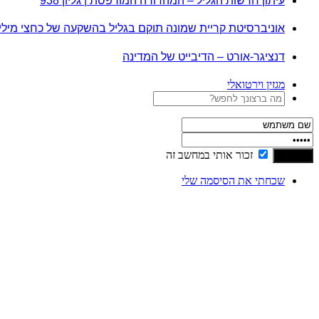
עיתון חדשות הגליל – המהדורה המודפסת | גליון 938
אוניברסיטת קריית שמונה תוקם בגליל בהשקעה של כחצי מיל
דנציגר-אורט – הדיבייט של המדינה
מגזין וירטואלי
זכור אותי במחשב זה
שכחתי את הסיסמה שלי