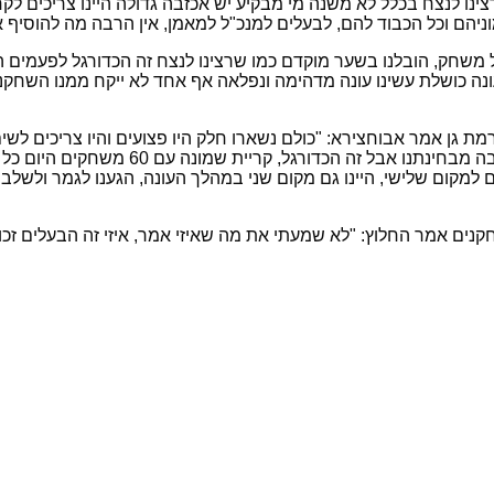
ו לנצח בכלל לא משנה מי מבקיע יש אכזבה גדולה היינו צריכים לקח
הם וכל הכבוד להם, לבעלים למנכ"ל למאמן, אין הרבה מה להוסיף 
כל משחק, הובלנו בשער מוקדם כמו שרצינו לנצח זה הכדורגל לפעמי
 עונה כושלת עשינו עונה מדהימה ונפלאה אף אחד לא ייקח ממנו השחק
גן אמר אבוחצירא: "כולם נשארו חלק היו פצועים והיו צריכים לשים 
הכבוד להפועל רמת גן צריך לפרגן להם אומנ
ם למקום שלישי, היינו גם מקום שני במהלך העונה, הגענו לגמר ולשלב 
ם אמר החלוץ: "לא שמעתי את מה שאיזי אמר, איזי זה הבעלים זכותו 