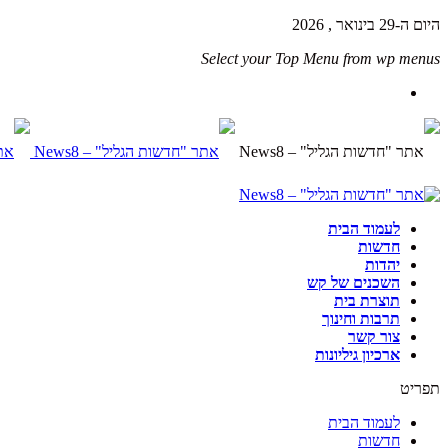
היום ה-29 בינואר , 2026
Select your Top Menu from wp menus
לעמוד הבית
חדשות
יהדות
השכנים של קש
תוצרת בית
תרבות וחינוך
צור קשר
ארכיון גיליונות
תפריט
לעמוד הבית
חדשות