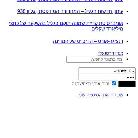
עיתון חדשות הגליל – המהדורה המודפסת | גליון 938
אוניברסיטת קריית שמונה תוקם בגליל בהשקעה של כחצי
מיליארד שקלים
דנציגר-אורט – הדיבייט של המדינה
מגזין וירטואלי
זכור אותי במחשב זה
שכחתי את הסיסמה שלי