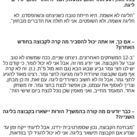
ליגה.
"הליגה לא אשמה. היא הייתה טובה כשניצחנו וכשהפסדנו. לא
הליגה אשמה, ולא השופטים. אני לא תולה את הדברים מבחוץ".
– אם כך, אז אתה יכול להסביר מה קרה לקבוצה בחודש
האחרון?
"ב-12 המשחקים האחרונים, ניצחנו שניים, ככה שמשהו לא טוב
עבר על הקבוצה. אני יודע מה זה, אבל אני לא יכול לומר, כי קודם כל
יש לנו חצי גמר גביע שבוע הבא (גם הוא מול פ"ת, נ.ז). זה לא קרה
אף פעם שקבוצה שיורדת ליגה מגיעה לחצי גמר. רצינו מאוד להגיע
לחצי גמר, אבל זה לא חשוב כשיורדים ליגה. עם זאת, זה כן מבחן,
וצריך לאסוף את עצמנו, וכן אפשר לנצח בחצי גמר. זה משחק
אחד, המעמד מחייב, ואני מאמין שכן נוכל לנצח ביום שישי הזה".
– כבר יודעים מה קורה בהמשך? הזרות יישארו בקבוצה בליגה
השנייה?
"מבחינת הקבוצה, נכון שספורטיבית ירדנו, אבל לדעתי ייקח זמן עד
שנדע אם הקבוצה תישאר בליגה. אני לא יכול להגיד לך בוודאות,