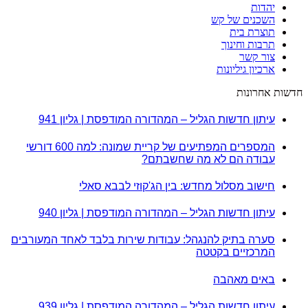
יהדות
השכנים של קש
תוצרת בית
תרבות וחינוך
צור קשר
ארכיון גיליונות
חדשות אחרונות
עיתון חדשות הגליל – המהדורה המודפסת | גליון 941
המספרים המפתיעים של קריית שמונה: למה 600 דורשי
עבודה הם לא מה שחשבתם?
חישוב מסלול מחדש: בין הג'קוזי לבבא סאלי
עיתון חדשות הגליל – המהדורה המודפסת | גליון 940
סערה בתיק להנגהל: עבודות שירות בלבד לאחד המעורבים
המרכזיים בקטטה
באים מאהבה
עיתון חדשות הגליל – המהדורה המודפסת | גליון 939