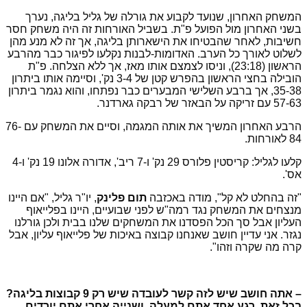
המשחק האחרון, שנועד לקבוע את גורלה של גליל בליגה, נערך
בשני האחרון מול הפועל פ"ת. בשביל האורחות זה היה משחק חסר
חשיבות, לאחר שהבטיחו את הישארותן בליגה, אך זה לא מנע מהן
לשלוט לאורך כל הערב. האדומות-לבנות נקלעו לפיגור כבר מהרבע
הראשון (23:18), וניסו לצמצם אותו מאז, אך ללא הצלחה. פ"ת
הובילה בחצי הראשון בהפרש קטן של 3-4 נק', וסיימה אותו ביתרון
35-38, אך ברבע השלישי המבערים כבר נפתחו, והוא נגמר ביתרון
57-63 עם זריקה על הבאזר של רבקה גארדנר.
הרבע האחרון המשיך את אותה המגמה, וסיים את המשחק עם 76-
84 לאורחות.
קלעו לגליל: קריסטין פלורס 29 נק' ו-7 ריב', אדורה אלונו 19 נק' ו-4
אס'.
"זה בהחלט לא קל", מודה באכזבה
תום פלינק
, יו"ר גליל, "אם היינו
מנצחים את המשחק נגד רמה"ש לפני שבועיים, היינו בפלייאוף
העליון אבל סך הכל הפסדנו את המשחקים שלנו בבית ולכן גורלנו
נגזר. אני עדיין חושב שאנחנו קבוצה באיכות של פלייאוף עליון, אבל
קרה מה שקרה וזהו".
– אתה חושב שיש לזה קשר לעובדה שיש רק 9 קבוצות בליגה?
בכל זאת, רגע אחד אתם למעלה, ושנייה אחרי אתם יורדים