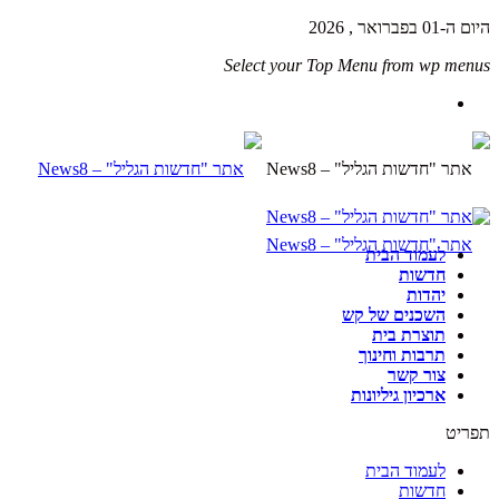
היום ה-01 בפברואר , 2026
Select your Top Menu from wp menus
לעמוד הבית
חדשות
יהדות
השכנים של קש
תוצרת בית
תרבות וחינוך
צור קשר
ארכיון גיליונות
תפריט
לעמוד הבית
חדשות