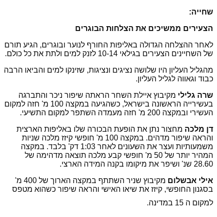
שחייה:
הצעירים ממשיכים את הצלחות הבוגרים
לאחר ההצלחה הגדולה באליפות החורף לנוער ובוגרים, הגיע תורם
של השחיינים הצעירים בגילאי 10-14 לזנק למים ולתת את כל כולם.
מהגליל העליון היו שלושה נציגים ונציגות, שזינקו למים והביאו הרבה
כבוד וגאווה לגליל העליון.
שרה גלילי
מקיבוץ איילת השחר הראתה שיפור ניכר והתברגה
בעשירייה הראשונה בישראל, כשהגיעה במקצה 100 מ' חזה למקום
העשירי ובמקצה 200 מ' חזה מעמדה השתפר למקום התשיעי.
דן מלכה
מחצור נתן את הופעת הבכורה שלו באליפות הארצית
והראה שיפור מדהים. במקצה 100 מ' חופשי קיזז מלכה שניות
משמעותיות ועצר את השעונים לאחר 1:03 דק' בלבד. במקצה
המהיר יותר של 50 מ' חופשי קבע מלכה תוצאה מדהימה של
28.60 שנ' ושיפר את מיקומו בקנה המידה הארצי.
אילי אבשלום
מקיבוץ שניר השתתף במקצה הארוך של 400 מ'
בסגנון החופשי, קיזז את שיאו האישי והראה שיפור כשהוא מטפס
למקום ה 15 במדינה.