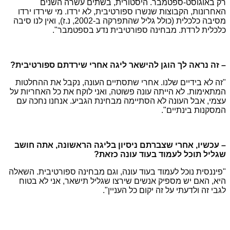
רק באוגוסט-ספטמבר. היסטורית, בשתים עשרה השנים
האחרונות, הקבוצות שנשרו ספורטיבית, לא ירדו. מי שירדו ירדו
מסיבה כלכלית (כולל גליל שהתפרקה ב-2002, נ.ז), ואין לנו סיבה
כלכלית לרדת. מבחינה ספורטיבית נדע בספטמבר".
– זה נראה לך הוגן להישאר ליגה אחרי שירדתם ספורטיבית?
"זה לא בידיים שלנו. אחרי שתסתיים העונה, נקבל את ההחלטות
המתאימות. לא הייתה עונה פשוטה, ואני לוקח את כל האחריות על
עצמי, אבל העונה לא הסתיימה מבחינת הגביע. אנחנו נחכה עם
המסקנות בינתיים".
– עכשיו, אחרי שצברתם ניסיון בליגה הראשונה, אתה חושב
שגליל תוכל לעמוד בעוד עונה כזאת?
"פיננסית נוכל לעמוד בעוד עונה, וגם מבחינה ספורטיבית. השאלה
היא, האם יש מספיק אנשים שירצו שגליל תישאר, אני לא בטוח
לגבי זה ולדעתי על זה יקום כל העניין".