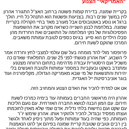
"האמריקאי" הצנוע
בקריית שמונה, בדירת קומות פשוטה ברחוב האצ"ל התגורר אהרון
לוין במשך שנים רבות. בצניעות ופשטות הוא התנהל כל חייו. הולך
ברגל או נוסע באוטובוסים אבל מעורב מאד בחיי הקהילה בקריית
שמונה. במלחמת לבנון השנייה כשראה מקרוב את ההשפעות
הפסיכולוגיות של נזקי המלחמה על התושבים ואת החרדות מהן
סבלו הילדים הוא סייע בגיוס כספים לטובת עמותת משאבים.
המרכז שהוקם לשעת חירום.
פרופסור מולי להד מומחה בעל שם עולמי למצבי לחץ וחרדה אמר
לי השבוע. "את אהרון פגשתי לפני 25 שנים. התפלאתי שאדם כה
משכיל ועם היסטורית עבודה מדהימה בתחום הרווחה מצטנע
ומתנדב בשקט ובעקביות במספר עמותות ולטובת האנשים בלי
יהירות והתנשאות של מי שבא מאמריקה הגדולה, מקליפורניה ועוד
בוגר אוניברסיטת ייל האגדית.
אט אט למדתי להכיר את האדם הצנוע והמחויב הזה.
אהרון היה מראשוני החברים בעמותה עוד בימיה כמרכז לשעת
חירום. עם המון הבנה לנושא החברה האזרחית. עם נועם הליכות
עם שקט ועם נחישות בלתי נדלית. אדם שמי שלא מאזין לחוכמתו
ועצתו מפסיד ובגדול, להכיר ולהוקיר אותו. אהרון שימש יו"ר
העמותה, כפי שהיה בעוד עמותות ופעל מתוך ניסיון לאחד ולגשר
בין רבים וטובים שטובת קריית שמונה בפיהם אך להט הנאמנות