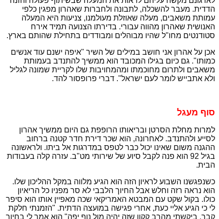
לארגונם מקשה עליהם לראות את המעלה שבשיתוף פעולה והזנה
הדדית. מעבר להשכלה, לתבונה ולחברות שאהרון מפגין כלפי
עמותת משאבים, מעלה שאוזלת מעולמנו, צניעות היא המעלה
האנושית שאהרון מהווה עבורי. בדירתו הצנועה תמיד אירח
סטודנטים מחו"ל שהיו מבוהלים ומבודדים בתחילת שהותם בארץ.
אכן על אהרון אני חושב במילים של השיר "איפה ישנם עוד אנשים
כמותו". גם כיום בגילו המכובד הוא ממשיך להתנדב בעמותת
משאבים ולתרום מחוכמתו ומהמחויבות שלו לקריית שמונה לגליל
ולא אתבייש לומר לעם ישראל". דברי פרופסור להד.
סוף מעגל
למרות מחלת הסרטן ובריאותו הרופפת גם היום ממשיך אהרון
לסייע ולהתנדב. לאחרונה, הוא שכר דירת חדר קטנה ברחוב
ההגנה משום שאינו יכול כבר לטפס במדרגות אל ביתו. ולראשונה
בגיל 92 הוא פנה לקבל סיוע של שירותי מט"ב.
עזרה קלה בעבודות
הבית.
כשנפגשנו השבוע לראיון הזה הוא הגיע מלווה במקל ההליכון שלו.
הוא נראה רזה וחלש אבל החיוך הלבבי לא סר מפניו כל הריאיון
כולו. בקול שקט עם המבטא האמריקאי שכה מאפיין אותו הוא סיפר
לי כי הגיע אליי כעת, אחרי פגישה במועצה הדתית. "הזמנתי חלקת
קבר. ביקשתי מהרב קקון שזה יהיה מול נוף יפה" הוא אמר לי בחיוך