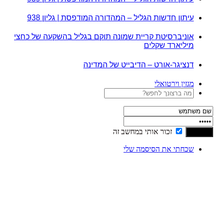
עיתון חדשות הגליל – המהדורה המודפסת | גליון 938
אוניברסיטת קריית שמונה תוקם בגליל בהשקעה של כחצי
מיליארד שקלים
דנציגר-אורט – הדיבייט של המדינה
מגזין וירטואלי
זכור אותי במחשב זה
שכחתי את הסיסמה שלי