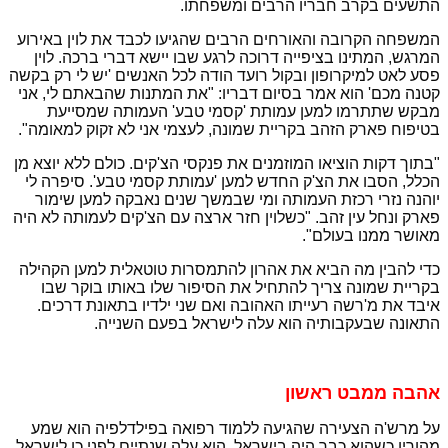
התשעים בקרב חבריו הרבים ומשפחתו.
המשפחה הקרובה והאורחים הרבים שהגיעו לכבד את לוין באירוע
המרגש, המתינו בציפייה דרוכה לרגע שבו יישא דברי ברכה. לוין
פסע לאט למיקרופון ובקול רועד הודה לכל האנשים 'יש לי רק בקשה
קטנה מכם' הוא אמר בסיום דבריו: "את המתנות שהבאתם לי, אני
מבקש שתתרמו למען עמותת 'קסמי טבע' העמותה שמסייעת
בטיפוח פארק הזהב בקריית שמונה, לעצמי אני לא זקוק למאומה".
"בתוך דקות הוציאו המוזמנים את פנקסי הצ'קים. כולם ללא יוצא מן
הכלל, הסבו את הצ'ק החדש למען 'עמותת קסמי טבע'. סיפרה לי
יוהנה נזרי רכזת העמותה ומי שבמשך שנים נאבקה למען שימור
פארק ונחל עין זהב. "כשלוין חזר ארצה עם הצ'קים לעמותה לא היה
מאושר ממנו בעולם".
כדי להבין מה הביא את אהרון להתמסרות טוטאלית למען הקהילה
בקריית שמונה צריך להתחיל את הסיפור שלו באותו בוקר שבו
איבד את מ'רשה רעייתו האהובה ואם שני ילדיו בתאונת דרכים.
התאונה שבעקבותיה הוא עלה לישראל בפעם השנייה.
אהבה ממבט ראשון
על מרש'ה הצעירה שהגיעה ללמוד רפואה בפילדלפיה הוא שמע
מהוריו כשהוא כבר היה בישראל. הוא עלה שנתיים לפני כן לישראל