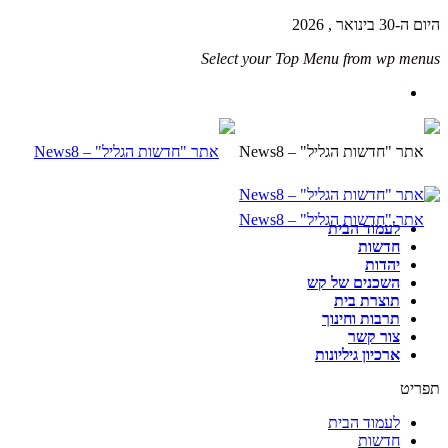
היום ה-30 בינואר , 2026
Select your Top Menu from wp menus
לעמוד הבית
חדשות
יהדות
השכנים של קש
תוצרת בית
תרבות וחינוך
צור קשר
ארכיון גיליונות
תפריט
לעמוד הבית
חדשות