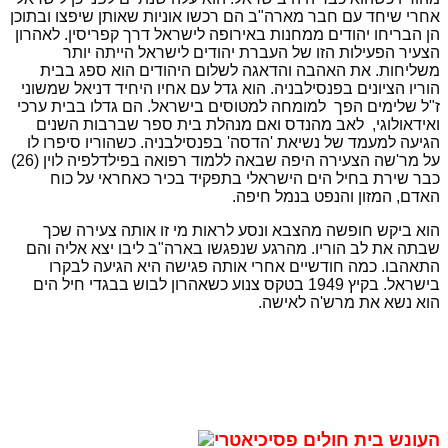
אחרי שיחד עם חבר מארה"ב הם רכשו אוניות שאותן שיפצו ובתוכן
הן הבריחו יהודים ממחנות באירופה לישראל דרך קפריסין. לאהרון
הצעיר הפעילות הזו של העברת יהודים לישראל הייתה יותר
משליחות. את האהבה והדאגה לשלום היהודים הוא ספג בבית
הוריו הציונים בפנסילבניה. הוא גדל עם אחיו היחיד דניאל שמשוני
ז"ל שלימים הפך למומחה למטוסים בישראל. הם גדלו בבית ערכי
ואידאולוגי, לאב מהנדס ואם מנהלת בית ספר שברבות השנים
הגיעה למעמד של נשיאת 'הדסה' בפנסילבניה. כשהוריו סיפרו לו
על מר'שה הצעירה היפה שבאה ללמוד רפואה בפילדלפיה לוין (26)
כבר שירת בחיל הים הישראלי בתפקיד בכיר כאחראי על כוח
האדם, המזון והנפט בנמל חיפה.
הוא ביקש חופשה מהצבא ונסע לראות מי זו אותה צעירה שכך
שבתה את לב הוריו. מהרגע שנפגשו בארה"ב ליבו יצא אליה והם
התאהבו. כמה חודשיים אחרי אותה פגישה היא הגיעה לבקרו
בישראל. בקיץ 1949 בטקס צנוע כשאהרון לבוש בבגדי חיל הים
הוא נשא את מרש'ה לאישה.
העונש בית חולים פסיכיאטרי