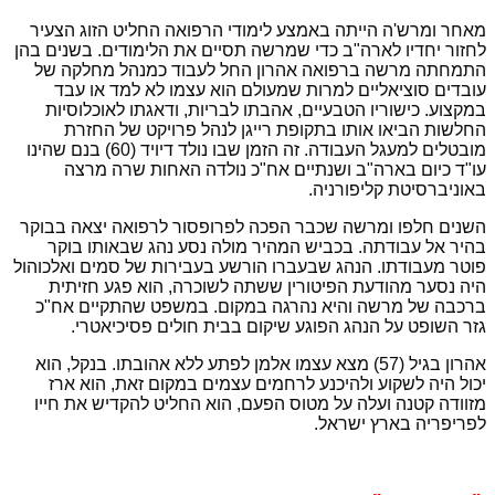
מאחר ומרש'ה הייתה באמצע לימודי הרפואה החליט הזוג הצעיר
לחזור יחדיו לארה"ב כדי שמרשה תסיים את הלימודים. בשנים בהן
התמחתה מרשה ברפואה אהרון החל לעבוד כמנהל מחלקה של
עובדים סוציאליים למרות שמעולם הוא עצמו לא למד או עבד
במקצוע. כישוריו הטבעיים, אהבתו לבריות, ודאגתו לאוכלוסיות
החלשות הביאו אותו בתקופת רייגן לנהל פרויקט של החזרת
מובטלים למעגל העבודה. זה הזמן שבו נולד דיויד (60) בנם שהינו
עו"ד כיום בארה"ב ושנתיים אח"כ נולדה האחות שרה מרצה
באוניברסיטת קליפורניה.
השנים חלפו ומרשה שכבר הפכה לפרופסור לרפואה יצאה בבוקר
בהיר אל עבודתה. בכביש המהיר מולה נסע נהג שבאותו בוקר
פוטר מעבודתו. הנהג שבעברו הורשע בעבירות של סמים ואלכוהול
היה נסער מהודעת הפיטורין ששתה לשוכרה, הוא פגע חזיתית
ברכבה של מרשה והיא נהרגה במקום. במשפט שהתקיים אח"כ
גזר השופט על הנהג הפוגע שיקום בבית חולים פסיכיאטרי.
אהרון בגיל (57) מצא עצמו אלמן לפתע ללא אהובתו. בנקל, הוא
יכול היה לשקוע ולהיכנע לרחמים עצמים במקום זאת, הוא ארז
מזוודה קטנה ועלה על מטוס הפעם, הוא החליט להקדיש את חייו
לפריפריה בארץ ישראל.