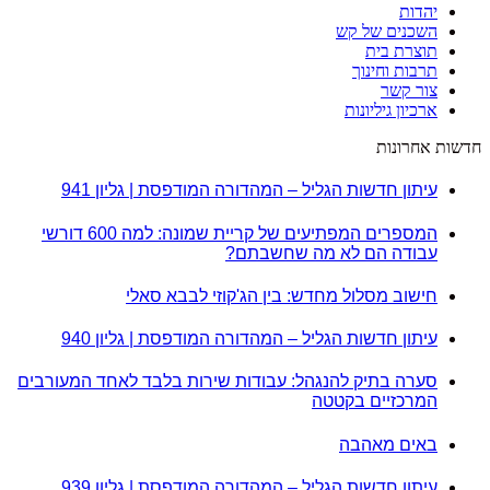
יהדות
השכנים של קש
תוצרת בית
תרבות וחינוך
צור קשר
ארכיון גיליונות
חדשות אחרונות
עיתון חדשות הגליל – המהדורה המודפסת | גליון 941
המספרים המפתיעים של קריית שמונה: למה 600 דורשי
עבודה הם לא מה שחשבתם?
חישוב מסלול מחדש: בין הג'קוזי לבבא סאלי
עיתון חדשות הגליל – המהדורה המודפסת | גליון 940
סערה בתיק להנגהל: עבודות שירות בלבד לאחד המעורבים
המרכזיים בקטטה
באים מאהבה
עיתון חדשות הגליל – המהדורה המודפסת | גליון 939