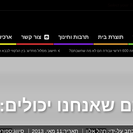
Select your 
תוצרת בית
תרבות וחינוך
צור קשר
ארכיון
חישוב מסלול מחדש: בין הג'קוזי לבבא סאלי
דינה
 שאנחנו יכולים: 
תב על-ידי:
תהל אלון
תאריך:
11 מאי, 2013
סיווג:
ספורט