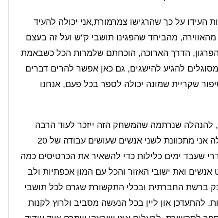
העידו על כך שהרגישו צמרמורת,אני יכולה להעיד
האווירה, מהביחד שהפגינו תושבי ק"ש ועל זה בעצם
הפרגון, הדרך הארוכה, הוכחתם שלמרות הכל כשבאמת
 מסוגלים להגיע להישגים, גם כאן אפשר להרים דברים
פור שקריית שמונה יכולה לספר בכל פעם, אנחנו
ו, להנהלה שנרתמה שהמשחק הזה ייזכר לעוד הרבה
שנים מבלי קשר לתוצאה, וכשאני אומרת הנהלה אני מתכוונת לשני אנשים שעושים עבודה של 20
דרי שעבד ימים כלילות כדי להשאיר את הכרטיסים כמה
אנשים ואת ישובי האזור והכל עם המון אכפתיות ולב
י ענק ברשת החברתית ובכלי התקשורת שגרם לכל תושבי
 להתעדכן און ליין בכל הנעשה מסביב ו
לרוץ לקנות