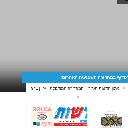
פדוף במהדורה השבועית האחרונה
עיתון חדשות הגליל – המהדורה המודפסת | גליון 941