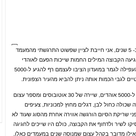
ככתבת של המועדון עירוני קריית שמונה מזה כ- 5 שנים, אני חייבת לציין שפשוט התרגשתי מהמעמד
גיעה הקבוצה המילים החמות שייכות הפעם לאוהדי
קריית שמונה, בתחילת הדרך כשהקבוצה רק העפילה לגמר במועדון הציבו לעצמם רף להגיע ל-5000
ם לגבי הכמות אותה ניתן להביא מהעיר הצפונית.
ברגע האמת את האצטדיון בנתניה מילאו מעל ל-5000 אוהדים, שיירה של 30 אוטובוסים ומספר עצום
 שכולה כחול לבן, דגלים מחוץ למכוניות, צעיפים
לפני שריקת הסיום הורגשה אווירה אחרת מהסוג שעוד לא
 לבן לא הפסיקו לשיר ולדחוף את הקבוצה, כולם היו שייכים לחגיגה
אילו מדובר בקהל עצום שמנוסה שנים במעמדים כאלו.