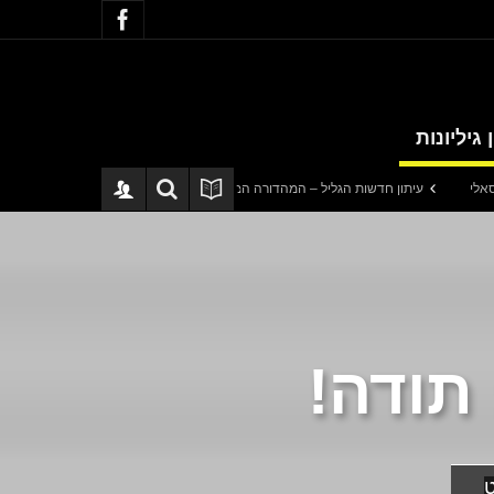
 גיליונות
עיתון חדשות הגליל – המהדורה המודפסת | גליון 940
סערה בתיק להנגהל: עבוד
תודה!