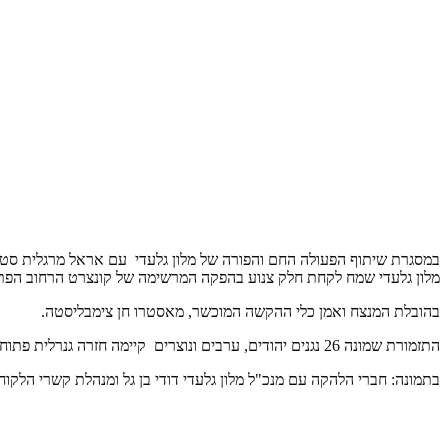
במסגרת שיתוף הפעולה החם והפורה של מלון גלעדי עם אראל מרגלית סטארטא
מלון גלעדי שמח לקחת חלק צנוע בהפקה המרשימה של קונצרט הרחוב הפתוח
בהובלת המנצח ואמן כלי ההקשה המוכשר, מאסטרו חן צימבליסטה.
התזמורת שמונה 26 נגנים יהודים, ערבים ונוצרים קיימה חזרה גנרלית פתוחה לאורחי המלון שזכו להנות מקונצרט קסום ומופע צלילים רב תרבותי מפואר ומרהיב במלון.
בתמונה: חברי הלהקה עם מנכ"ל מלון גלעדי דודי בן גל ומנהלת קשרי הלקוחות