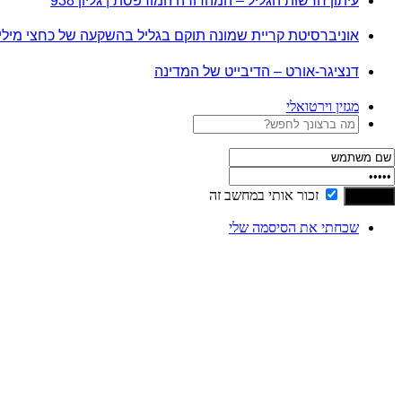
עיתון חדשות הגליל – המהדורה המודפסת | גליון 938
אוניברסיטת קריית שמונה תוקם בגליל בהשקעה של כחצי מיל
דנציגר-אורט – הדיבייט של המדינה
מגזין וירטואלי
זכור אותי במחשב זה
שכחתי את הסיסמה שלי