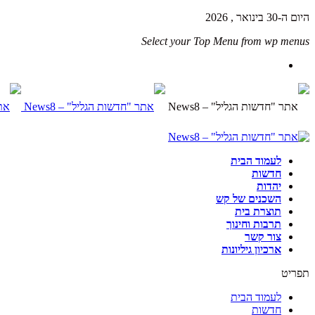
היום ה-30 בינואר , 2026
Select your Top Menu from wp menus
לעמוד הבית
חדשות
יהדות
השכנים של קש
תוצרת בית
תרבות וחינוך
צור קשר
ארכיון גיליונות
תפריט
לעמוד הבית
חדשות