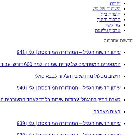
יהדות
השכנים של קש
תוצרת בית
תרבות וחינוך
צור קשר
ארכיון גיליונות
חדשות אחרונות
עיתון חדשות הגליל – המהדורה המודפסת | גליון 941
המספרים המפתיעים של קריית שמונה: למה 600 דורשי עבודה הם לא מה שחשבתם?
חישוב מסלול מחדש: בין הג'קוזי לבבא סאלי
עיתון חדשות הגליל – המהדורה המודפסת | גליון 940
סערה בתיק להנגהל: עבודות שירות בלבד לאחד המעורבים ה
באים מאהבה
עיתון חדשות הגליל – המהדורה המודפסת | גליון 939