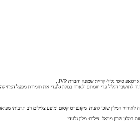
פ סיטי גליל-קריית שמונה וחברת JVP ,
 לתושבי הגליל פרי יוזמתם ולארח במלון גלעדי את תזמורת מפעל המוזיקה
 במלון שרון מויאל צילום: מלון גלעדי