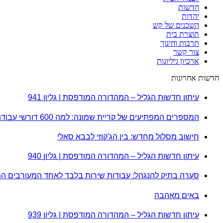
חדשות
יהדות
השכנים של קש
תוצרת בית
תרבות וחינוך
צור קשר
ארכיון גיליונות
חדשות אחרונות
עיתון חדשות הגליל – המהדורה המודפסת | גליון 941
המספרים המפתיעים של קריית שמונה: למה 600 דורשי עבודה הם לא מה שחשבתם?
חישוב מסלול מחדש: בין הג'קוזי לבבא סאלי
עיתון חדשות הגליל – המהדורה המודפסת | גליון 940
סערה בתיק להנגהל: עבודות שירות בלבד לאחד המעורבים ה
באים מאהבה
עיתון חדשות הגליל – המהדורה המודפסת | גליון 939