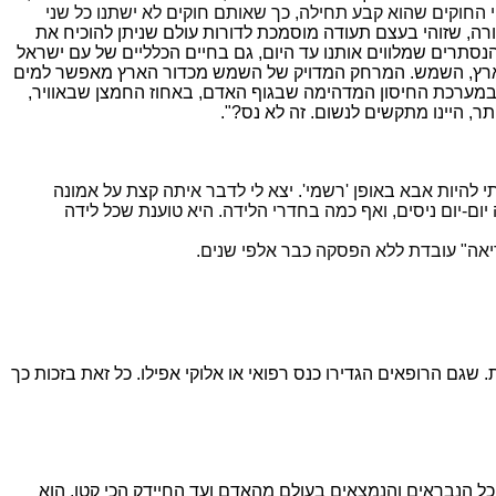
י החוקים שהוא קבע תחילה, כך שאותם חוקים לא ישתנו כל שני
ורה, שזוהי בעצם תעודה מוסמכת לדורות עולם שניתן להוכיח את
נסתרים שמלווים אותנו עד היום, גם בחיים הכלליים של עם ישראל
דור הארץ, השמש. המרחק המדויק של השמש מכדור הארץ מאפשר למים
בונן במערכת החיסון המדהימה שבגוף האדם, באחוז החמצן שבאוויר,
ר, היינו מתקשים לנשום. זה לא נס?".
 להיות אבא באופן 'רשמי'. יצא לי לדבר איתה קצת על אמונה
עולם יותר ממנה. היא אמרה שכבר 20 ומשהו שהיא עובדת, היא רואה יום-יום ניסים, ואף כמה בחדרי הלידה. היא טוענת שכל לידה
ריאה" עובדת ללא הפסקה כבר אלפי שנים.
 שגם הרופאים הגדירו כנס רפואי או אלוקי אפילו. כל זאת בזכות כך
י כל הנבראים והנמצאים בעולם מהאדם ועד החיידק הכי קטן. הוא