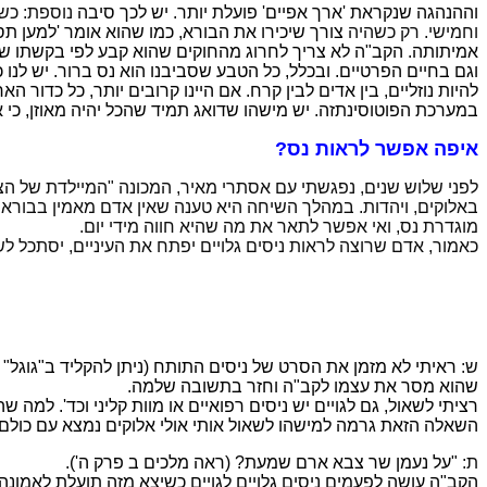
וההנהגה שנקראת 'ארך אפיים' פועלת יותר. יש לכך סיבה
נוספת: כשא
וחמישי. רק כשהיה
צורך שיכירו את הבורא, כמו שהוא אומר 'למען תס
אמיתותה. הקב"ה לא צריך לחרוג מהחוקים שהוא קבע לפי בקשתו של 
וגם בחיים הפרטיים. ובכלל, כל הטבע שסביבנו הוא נס ברור. יש ל
להיות נוזליים, בין אדים לבין קרח. אם היינו קרובים יותר, כל כדו
במערכת הפוטוסינתזה. יש מישהו שדואג תמיד שהכל יהיה מאוזן, כי אם
איפה אפשר לראות נס?
לפני שלוש שנים, נפגשתי עם אסתרי מאיר, המכונה "המיילדת של הצפו
מוגדרת נס, ואי אפשר לתאר את מה שהיא חווה מידי יום.
כאמור, אדם שרוצה לראות ניסים גלויים יפתח את העיניים, יסתכל ל
ש:
ראיתי לא מזמן את הסרט של ניסים התותח (ניתן להקליד ב"גוגל" "
שהוא מסר את עצמו לקב"ה וחזר בתשובה שלמה.
רציתי לשאול, גם לגויים יש ניסים רפואיים או מוות קליני וכד'. למה ש
השאלה הזאת גרמה למישהו לשאול אותי אולי אלוקים נמצא עם כולם ו
ת:
"על נעמן שר צבא ארם שמעת? (ראה מלכים ב פרק ה').
הקב"ה עושה לפעמים ניסים גלויים לגויים כשיצא מזה תועלת לאמונה ו