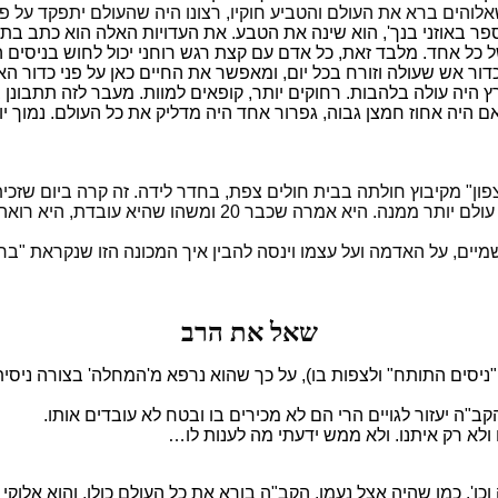
לוהים ברא את העולם והטביע חוקיו, רצונו היה שהעולם יתפקד על פ
פר באוזני בנך', הוא שינה את הטבע. את העדויות האלה הוא כתב בת
כל אחד. מלבד זאת, כל אדם עם קצת רגש רוחני יכול לחוש בניסים ה
נו כדור אש שעולה וזורח בכל יום, ומאפשר את החיים כאן על פני כ
ר הארץ היה עולה בלהבות. רחוקים יותר, קופאים למוות. מעבר לזה תת
 היה אחוז חמצן גבוה, גפרור אחד היה מדליק את כל העולם. נמוך יות
ן" מקיבוץ חולתה בבית חולים צפת, בחדר לידה. זה קרה ביום שזכיתי
באלוקים, ויהדות. במהלך השיחה היא טענה שאין אדם מאמין בבורא 
שמיים, על האדמה ועל עצמו וינסה להבין איך המכונה הזו שנקראת "ב
שאל את הרב
ניסים התותח" ולצפות בו), על כך שהוא נרפא מ'המחלה' בצורה ניסית.
הקב"ה יעזור לגויים הרי הם לא מכירים בו ובטח לא עובדים אותו.
לא רק איתנו. ולא ממש ידעתי מה לענות לו…
כו'. כמו שהיה אצל נעמן. הקב"ה בורא את כל העולם כולו, והוא אלוק