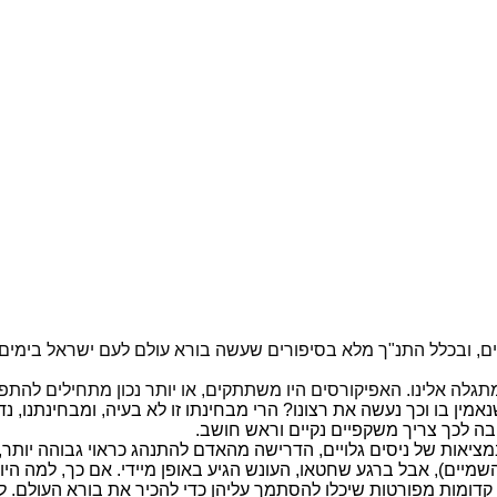
, ובכלל התנ"ך מלא בסיפורים שעשה בורא עולם לעם ישראל בימים ע
ומתגלה אלינו. האפיקורסים היו משתתקים, או יותר נכון מתחילים לה
אמין בו וכך נעשה את רצונו? הרי מבחינתו זו לא בעיה, ומבחינתנו, 
ה לכך צריך משקפיים נקיים וראש חושב.
במציאות של ניסים גלויים, הדרישה מהאדם להתנהג כראוי גבוהה יותר
יים), אבל ברגע שחטאו, העונש הגיע באופן מיידי. אם כך, למה היו ב
 קדומות מפורטות שיכלו להסתמך עליהן כדי להכיר את בורא העולם. 